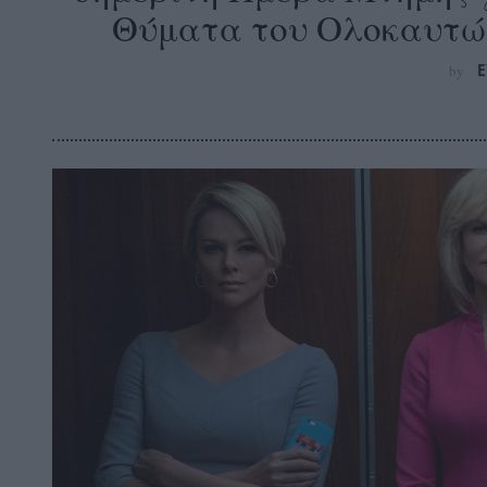
Θύματα του Ολοκαυτώ
E
by