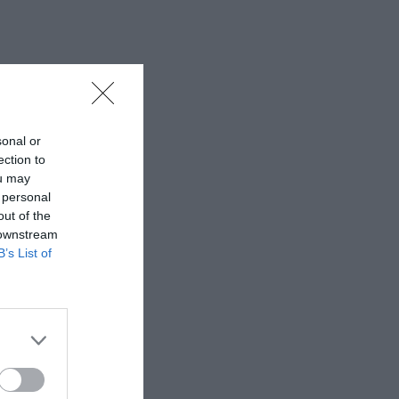
sonal or
ection to
ou may
 personal
out of the
 downstream
B’s List of