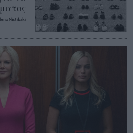
ματος
lena Nistikaki