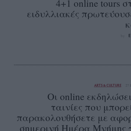
4+1 online tours σ
ειδυλλιακές πρωτεύουσ
κ
E
by
ARTS & CULTURE
27 
Οι online εκδηλώσει
ταινίες που μπορε
παρακολουθήσετε με αφο
σημερινή Ημέρα Μνήμης 