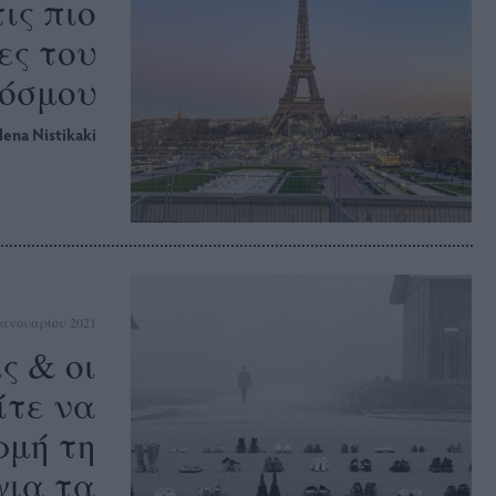
τις πιο
ες του
όσμου
lena Nistikaki
Ιανουαρίου 2021
ς & οι
ίτε να
ρμή τη
για τα