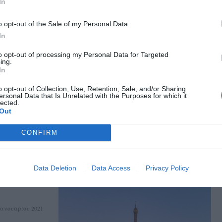
In
o opt-out of the Sale of my Personal Data.
Ιανουαρίου 2021
In
θα σας
to opt-out of processing my Personal Data for Targeted
ing.
λύτερα
In
σότερο
o opt-out of Collection, Use, Retention, Sale, and/or Sharing
ersonal Data that Is Unrelated with the Purposes for which it
lected.
lena Nistikaki
Out
CONFIRM
Data Deletion
Data Access
Privacy Policy
Ιανουαρίου 2021