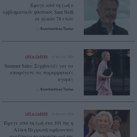
Έφυγε από τη ζωή ο
εμβληματικός ηθοποιός Sam Neill
σε ηλικία 78 ετών
Konstantinos Tanias
by
LIFE & CAREER
12 Ιουλίου 2026
Summer Sales: Συμβουλές για να
αποφύγετε τις παρορμητικές
αγορές
Konstantinos Tanias
by
LIFE & CAREER
11 Ιουλίου 2026
Έφυγε από τη ζωή στα 101 της η
Αλίκη Περρωτή αφήνοντας
ανεξίτηλο το αποτύπωμά της