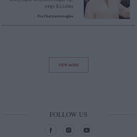
στην Ελλάδα
Eva Chatziantonoglou
by
VIEW MORE
FOLLOW US