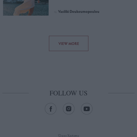
Vasiliki Doukoumopoulou
by
VIEW MORE
FOLLOW US
Όροι Xρήσης