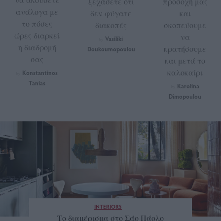
ξεχάσετε ότι
προσοχή μας
ανάλογα με
δεν φύγατε
και
το πόσες
διακοπές
σκοπεύουμε
ώρες διαρκεί
να
Vasiliki
by
η διαδρομή
κρατήσουμε
Doukoumopoulou
σας
και μετά το
καλοκαίρι
Konstantinos
by
Tanias
Karolina
by
Dimopoulou
INTERIORS
Το διαμέρισμα στο Σάο Πάολο