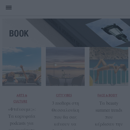
ARTS &
CITY VIBES
FACE & BODY
CULTURE
3 rooftops στη
Τα beauty
«Φτάνουμε;»:
Θεσσαλονίκη
summer trends
Τα κορυφαία
που θα σας
που
podcasts για
κάνουν να
κέρδισαν την
να ακούσετε