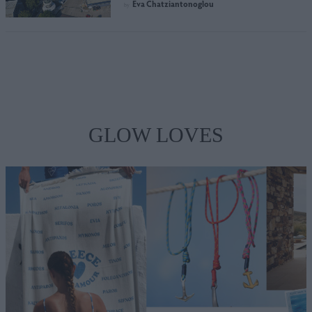
Eva Chatziantonoglou
by
GLOW LOVES