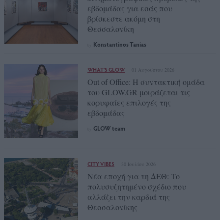
εβδομάδας για εσάς που
βρίσκεστε ακόμη στη
Θεσσαλονίκη
Konstantinos Tanias
by
WHAT'S GLOW
01 Αυγούστου 2026
Out of Office: Η συντακτική ομάδα
του GLOW.GR μοιράζεται τις
κορυφαίες επιλογές της
εβδομάδας
GLOW team
by
CITY VIBES
30 Ιουλίου 2026
Νέα εποχή για τη ΔΕΘ: Το
πολυσυζητημένο σχέδιο που
αλλάζει την καρδιά της
Θεσσαλονίκης