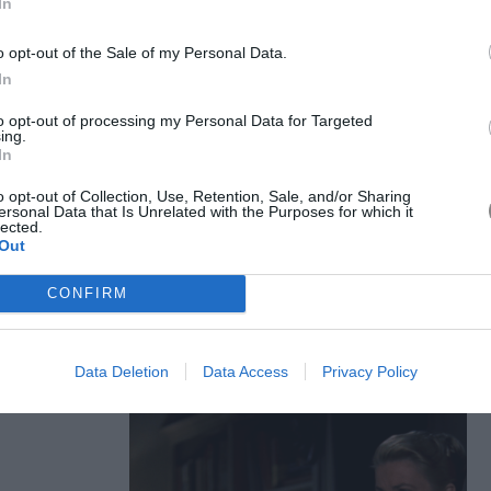
In
o opt-out of the Sale of my Personal Data.
In
εβρουαρίου 2021
to opt-out of processing my Personal Data for Targeted
ing.
τάσεις
In
τε τον
o opt-out of Collection, Use, Retention, Sale, and/or Sharing
ersonal Data that Is Unrelated with the Purposes for which it
άρτιο
lected.
Out
lena Nistikaki
CONFIRM
Data Deletion
Data Access
Privacy Policy