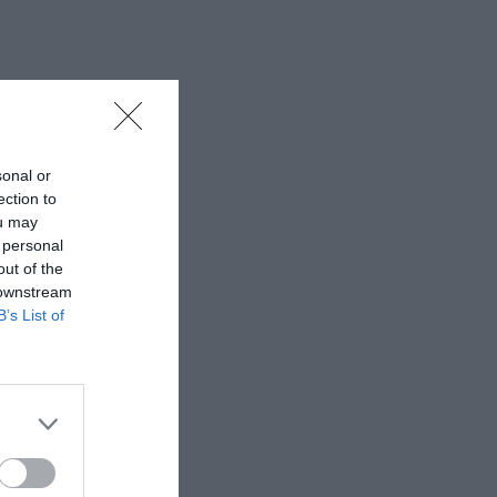
sonal or
ection to
ou may
 personal
out of the
 downstream
B’s List of