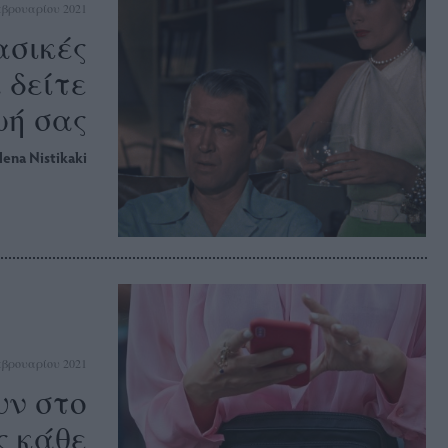
εβρουαρίου 2021
λασικές
 δείτε
ωή σας
lena Nistikaki
εβρουαρίου 2021
υν στο
ς κάθε