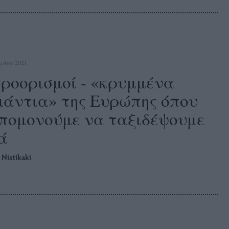
ρίου 2021
προορισμοί - «κρυμμένα
μάντια» της Ευρώπης όπου
πομονούμε να ταξιδέψουμε
ά
 Nistikaki