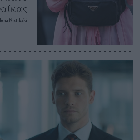
ναίκας
lena Nistikaki