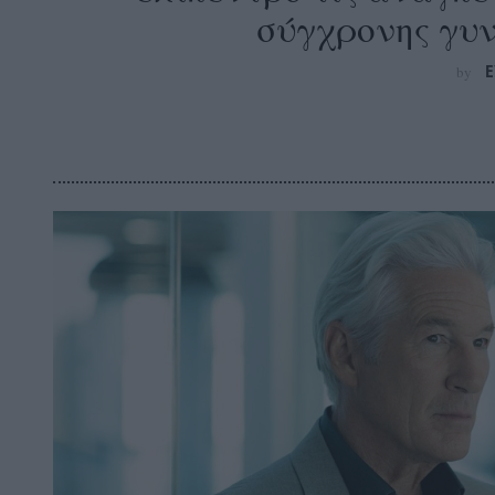
σύγχρονης γυ
E
by