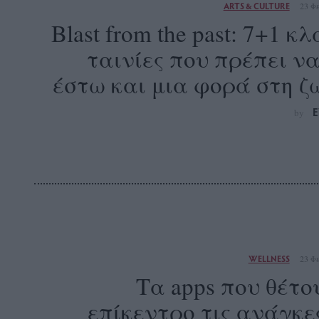
ARTS & CULTURE
23 Φ
Blast from the past: 7+1 κ
ταινίες που πρέπει να
έστω και μια φορά στη ζ
E
by
WELLNESS
23 Φ
Τα apps που θέτο
επίκεντρο τις ανάγκε