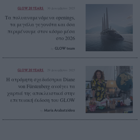
GLOW 20 YEARS
30 Δεκεμβρίου 2025
Τα πολυαναμενόμενα openings,
τα μεγάλα γεγονότα και όσα
περιμένουμε στον κόσμο μέσα
στο 2026
GLOW team
by
GLOW 20 YEARS
29 Δεκεμβρίου 2025
Η ατρόμητη σχεδιάστρια Diane
von Fürstenberg ανοίγει τα
χαρτιά της αποκλειστικά στην
επετειακή έκδοση του GLOW
Maria Arabatzidou
by