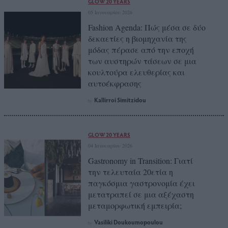
GLOW 20 YEARS
05 Ιανουαρίου 2026
Fashion Agenda: Πώς μέσα σε δύο
δεκαετίες η βιομηχανία της
μόδας πέρασε από την εποχή
των αυστηρών τάσεων σε μια
κουλτούρα ελευθερίας και
αυτοέκφρασης
Kallirroi Simitzidou
by
GLOW 20 YEARS
04 Ιανουαρίου 2026
Gastronomy in Transition: Γιατί
την τελευταία 20ετία η
παγκόσμια γαστρονομία έχει
μετατραπεί σε μια αξέχαστη
μεταμορφωτική εμπειρία;
Vasiliki Doukoumopoulou
by