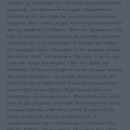
γυναίκες, με τη δύναμή τους, και συμμετέχω σε μια διεθνή
οργάνωση ‒ ένα δίκτυο από τολμηρές, αποφασιστικές
γυναίκες σε όλο τον κόσμο που αγωνίζονται για δεκάδες
ζητήματα. Εκεί, λοιπόν, μίλησε πριν από μένα μια κοπέλα
που είχε βραβευτεί με Νόμπελ. Ήταν νέα, όμορφη, και είχε
ζήσει το αδιανόητο: η οικογένειά της σκοτώθηκε μπροστά
στα μάτια της, κι εκείνη επέζησε. Η ερώτηση που τέθηκε
στις ομιλήτριες ήταν: “Ποιο ήταν το πιο τολμηρό πράγμα
που κάνατε ποτέ;” και σκέφτηκα: “Θεέ μου, τι να πω εγώ
μετά από αυτήν την ιστορία;”» Και τότε βρήκε την
απάντηση: «Τελικά, κατάλαβα ότι το πιο τολμηρό πράγμα
που έκανα ποτέ ήταν… να γεννηθώ. Γιατί, τεχνικά, δεν
έπρεπε να έχω γεννηθεί ποτέ». Σταματά για μια στιγμή
και συνεχίζει να μου εξηγεί: «Η μητέρα μου ήταν στα
στρατόπεδα για δεκατρείς μήνες. Όταν επέστρεψε, ζύγιζε
29 κιλά. Δεν μπορούσε να κινηθεί. Η γιαγιά μου την τάιζε
σαν μικρό πουλάκι, κάθε πέντε λεπτά. Και μέσα σε έξι
μήνες, το σώμα της άρχισε να επανέρχεται. Ο
αρραβωνιαστικός της ‒ο πατέρας μου‒ επέστρεψε τότε
από την Ελβετία. Παντρεύτηκαν. Οι γιατροί τούς είπαν: