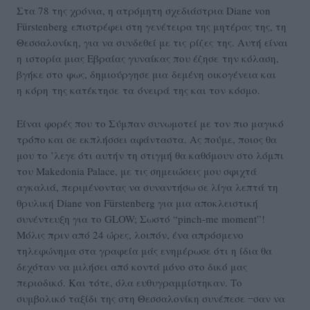
Στα 78 της χρόνια, η ατρόμητη σχεδιάστρια Diane von
Fürstenberg επιστρέφει στη γενέτειρα της μητέρας της, τη
Θεσσαλονίκη, για να συνδεθεί με τις ρίζες της. Αυτή είναι
η ιστορία μιας Εβραίας γυναίκας που έζησε την κόλαση,
βγήκε στο φως, δημιούργησε μια δεμένη οικογένεια και
η κόρη της κατέκτησε τα όνειρά της και τον κόσμο.
Είναι φορές που το Σύμπαν συνωμοτεί με τον πιο μαγικό
τρόπο και σε εκπλήσσει αφάνταστα. Ας πούμε, ποιος θα
μου το ’λεγε ότι αυτήν τη στιγμή θα καθόμουν στο λόμπι
του Makedonia Palace, με τις σημειώσεις μου σφιχτά
αγκαλιά, περιμένοντας να συναντήσω σε λίγα λεπτά τη
θρυλική Diane von Fürstenberg για μια αποκλειστική
συνέντευξη για το GLOW; Σωστό “pinch-me moment”!
Mόλις πριν από 24 ώρες, λοιπόν, ένα απρόσμενο
τηλεφώνημα στα γραφεία μάς ενημέρωσε ότι η ίδια θα
δεχόταν να μιλήσει από κοντά μόνο στο δικό μας
περιοδικό. Και τότε, όλα ευθυγραμμίστηκαν. Το
συμβολικό ταξίδι της στη Θεσσαλονίκη συνέπεσε ‒σαν να