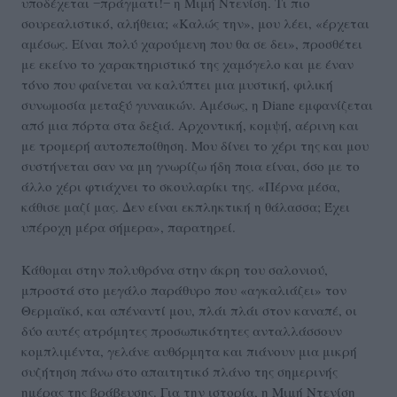
υποδέχεται ‒πράγματι!‒ η Μιμή Ντενίση. Τι πιο
σουρεαλιστικό, αλήθεια; «Καλώς την», μου λέει, «έρχεται
αμέσως. Είναι πολύ χαρούμενη που θα σε δει», προσθέτει
με εκείνο το χαρακτηριστικό της χαμόγελο και με έναν
τόνο που φαίνεται να καλύπτει μια μυστική, φιλική
συνωμοσία μεταξύ γυναικών. Αμέσως, η Diane εμφανίζεται
από μια πόρτα στα δεξιά. Αρχοντική, κομψή, αέρινη και
με τρομερή αυτοπεποίθηση. Μου δίνει το χέρι της και μου
συστήνεται σαν να μη γνωρίζω ήδη ποια είναι, όσο με το
άλλο χέρι φτιάχνει το σκουλαρίκι της. «Πέρνα μέσα,
κάθισε μαζί μας. Δεν είναι εκπληκτική η θάλασσα; Έχει
υπέροχη μέρα σήμερα», παρατηρεί.
Κάθομαι στην πολυθρόνα στην άκρη του σαλονιού,
μπροστά στο μεγάλο παράθυρο που «αγκαλιάζει» τον
Θερμαϊκό, και απέναντί μου, πλάι πλάι στον καναπέ, οι
δύο αυτές ατρόμητες προσωπικότητες ανταλλάσσουν
κομπλιμέντα, γελάνε αυθόρμητα και πιάνουν μια μικρή
συζήτηση πάνω στο απαιτητικό πλάνο της σημερινής
ημέρας της βράβευσης. Για την ιστορία, η Μιμή Ντενίση