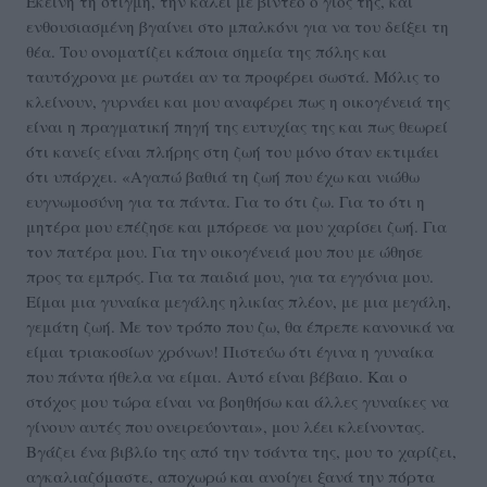
Εκείνη τη στιγμή, την καλεί με βίντεο ο γιος της, και
ενθουσιασμένη βγαίνει στο μπαλκόνι για να του δείξει τη
θέα. Του ονοματίζει κάποια σημεία της πόλης και
ταυτόχρονα με ρωτάει αν τα προφέρει σωστά. Μόλις το
κλείνουν, γυρνάει και μου αναφέρει πως η οικογένειά της
είναι η πραγματική πηγή της ευτυχίας της και πως θεωρεί
ότι κανείς είναι πλήρης στη ζωή του μόνο όταν εκτιμάει
ότι υπάρχει. «Αγαπώ βαθιά τη ζωή που έχω και νιώθω
ευγνωμοσύνη για τα πάντα. Για το ότι ζω. Για το ότι η
μητέρα μου επέζησε και μπόρεσε να μου χαρίσει ζωή. Για
τον πατέρα μου. Για την οικογένειά μου που με ώθησε
προς τα εμπρός. Για τα παιδιά μου, για τα εγγόνια μου.
Είμαι μια γυναίκα μεγάλης ηλικίας πλέον, με μια μεγάλη,
γεμάτη ζωή. Με τον τρόπο που ζω, θα έπρεπε κανονικά να
είμαι τριακοσίων χρόνων! Πιστεύω ότι έγινα η γυναίκα
που πάντα ήθελα να είμαι. Αυτό είναι βέβαιο. Και ο
στόχος μου τώρα είναι να βοηθήσω και άλλες γυναίκες να
γίνουν αυτές που ονειρεύονται», μου λέει κλείνοντας.
Βγάζει ένα βιβλίο της από την τσάντα της, μου το χαρίζει,
αγκαλιαζόμαστε, αποχωρώ και ανοίγει ξανά την πόρτα