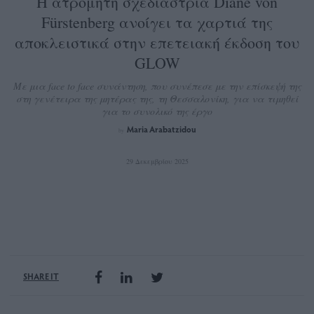
Η ατρόμητη σχεδιάστρια Diane von
Fürstenberg ανοίγει τα χαρτιά της
αποκλειστικά στην επετειακή έκδοση του
GLOW
Με μια face to face συνάντηση, που συνέπεσε με την επίσκεψή της
στη γενέτειρα της μητέρας της, τη Θεσσαλονίκη, για να τιμηθεί
για το συνολικό της έργο
Maria Arabatzidou
by
29 Δεκεμβρίου 2025
SHARE IT