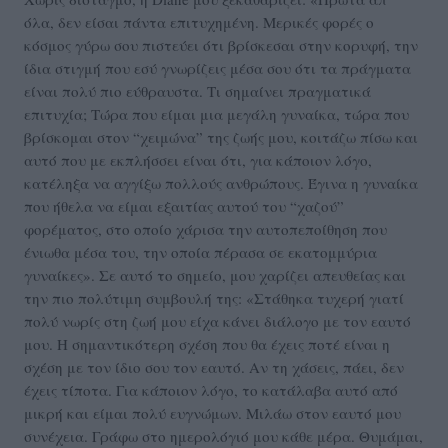
όλα, δεν είσαι πάντα επιτυχημένη. Μερικές φορές ο
κόσμος γύρω σου πιστεύει ότι βρίσκεσαι στην κορυφή, την
ίδια στιγμή που εσύ γνωρίζεις μέσα σου ότι τα πράγματα
είναι πολύ πιο εύθραυστα. Τι σημαίνει πραγματικά
επιτυχία; Τώρα που είμαι μια μεγάλη γυναίκα, τώρα που
βρίσκομαι στον “χειμώνα” της ζωής μου, κοιτάζω πίσω και
αυτό που με εκπλήσσει είναι ότι, για κάποιον λόγο,
κατέληξα να αγγίξω πολλούς ανθρώπους. Έγινα η γυναίκα
που ήθελα να είμαι εξαιτίας αυτού του “χαζού”
φορέματος, στο οποίο χάρισα την αυτοπεποίθηση που
ένιωθα μέσα του, την οποία πέρασα σε εκατομμύρια
γυναίκες». Σε αυτό το σημείο, μου χαρίζει απευθείας και
την πιο πολύτιμη συμβουλή της: «Στάθηκα τυχερή γιατί
πολύ νωρίς στη ζωή μου είχα κάνει διάλογο με τον εαυτό
μου. Η σημαντικότερη σχέση που θα έχεις ποτέ είναι η
σχέση με τον ίδιο σου τον εαυτό. Αν τη χάσεις, πάει, δεν
έχεις τίποτα. Για κάποιον λόγο, το κατάλαβα αυτό από
μικρή και είμαι πολύ ευγνώμων. Μιλάω στον εαυτό μου
συνέχεια. Γράφω στο ημερολόγιό μου κάθε μέρα. Θυμάμαι,