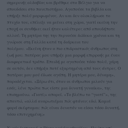
σημερινής ολδαβίας και βρέθηκε στο Βέλγιο για να
σπουδάσει στο πανεπιστήμιο. Αγαπούσε τα βιβλία και
υπήρξε πολύ μορφωμένος. Αν και δεν ολοκλήρωσε το
πτυχίο του, επέλεξε να μείνει στη χώρα, γιατί εκείνη την
εποχή οι συνθήκες εκεί ήταν καλύτερες από οπουδήποτε
αλλού. Τη μητέρα της την περνούσε δώδεκα χρόνια και τη
γνώρισε στη Γαλλία κατά τη διάρκεια του
πολέμου. «Εκείνη ήταν ο πιο επιδραστικός άνθρωπος στη
ζωή μου. πατέρας μου υπήρξε μια μορφή επιρροής με έναν
διαφορετικό τρόπο. Επειδή με αγαπούσε τόσο πολύ, χάρη
σε αυτόν, δεν υπήρξα ποτέ εξαρτημένη από τους άντρες. Ο
πατέρας μου μού έδωσε αγάπη. Η μητέρα μου, δύναμη»,
παραδέχεται. «Ξέρω ότι, όταν οι άνθρωποι μιλούν για
εσάς, λένε πρώτα πως είστε μια δυνατή γυναίκα», της
επισημαίνω. «Γιατί;» απορεί. «Το βλέπω το “γιατί”», της
απαντώ, «αλλά αναρωτιέμαι πώς φτάνεις εδώ. Καμιά
φορά σκέφτομαι: πώς είναι δυνατόν να είσαι τόσο δυνατή,
τόσο επιτυχημένη;»
Χωρίς δισταγμό, η Diane μού ξεκαθαρίζει: «Πρώτα απ’