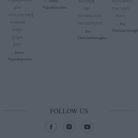
δύναμη
άγνωστες
Demy
by
μία
Papadopoulou
της
πλευρές
συλλεκτική
γυναικείας
τους
έκδοση
ταυτότητας
Eva
by
στην
Chatziantonogl
Eva
by
χώρα
Chatziantonoglou
μας
Demy
by
Papadopoulou
FOLLOW US