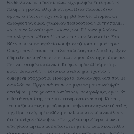
Θεσσαλονίκη», απαντά. «Σας είχε μιλήσει ποτέ για την
πόλη;» τη ρωτώ. «Όχι ιδιαίτερα. Ήταν παιδάκι όταν
έφυγε, κι έτσι δεν είχε να διηγηθεί πολλές ιστορίες. Οι
αδερφές της, όμως, γνώριζαν περισσότερα για την πόλη».
«αι για το λοκαύτωμα;» «Αυτό, ναι. Γι’ αυτό μιλούσε»,
παραδέχεται. «Ήταν 21 ετών όταν συνέβησαν όλα. Στο
Βέλγιο, πήγαινε σχολείο και ήταν εξαιρετική μαθήτρια.
Όμως, όταν έφτασε στο τελευταίο έτος του Λυκείου, είχαν
ήδη τεθεί σε ισχύ οι ρατσιστικοί νόμοι. Δεν της επέτρεπαν
πια να φοιτήσει κανονικά. Κι όμως, η διευθύντρια την
κράτησε κοντά της, έστω και ανεπίσημα, έχοντάς τη
σβησμένη στα χαρτιά. Πρόσφατα, ανακάλυψα κάτι που με
συγκλόνισε. Ήξερα πάντα πως η μητέρα μου συνελήφθη
επειδή συμμετείχε στην Αντίσταση. Δεν γνώριζα, όμως, ότι
η διευθύντριά της ήταν κι εκείνη αντιστασιακή. Κι έτσι,
υποψιάζομαι πως η μητέρα μου μπήκε στον αγώνα εξαιτίας
της. Προφανώς, η διευθύντρια κάποια στιγμή ανακάλυψε
ότι την είχαν συλλάβει. Επτά χρόνια αργότερα, όμως, η
επιζήσασα μητέρα μου επέστρεψε με ένα μικρό κοριτσάκι
στην αγκαλιά, για να το γράψει στο νηπιαγωγείο. Αυτό το