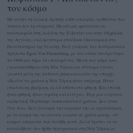
τον κόσμο
Με αυτήν τη λογική, άρπαξε κάθε ευκαιρία, νιώθοντας πως
τίποτα δεν τη σταματά. Μεγάλωσε φοιτώντας σε
οικοτροφεία στη Λωζάνη της Ελβετίας και στην Οξφόρδη
της Αγγλίας, ενώ αργότερα σπούδασε Οικονομικά στο
Πανεπιστήμιο της Γενεύης. Εκεί γνώρισε τον Αυστροϊταλό
πρίγκιπα Egon Von Fürstenberg, με τον οποίο παντρεύτηκε
το 1969 και πήρε το επώνυμό του. Μετά τον γάμο τους
εγκαταστάθηκαν στη Νέα Υόρκη και σύντομα έγιναν
γνωστά μέλη της διεθνούς jetset κοινωνίας της εποχής.
«Εκείνα τα χρόνια η Νέα Υόρκη ήταν υπέροχη. Ήταν
επικίνδυνη, βρόμικη, αλλά απίστευτα φθηνή. Και επειδή
ήταν φθηνή, ήταν γεμάτη καλλιτέχνες. Είχε μια ενέργεια
εκρηκτική. Περάσαμε διασκεδαστικά χρόνια. Δεν είναι
έτσι πια». Εκεί ξεκίνησε την καριέρα της ως σχεδιάστρια,
με το όνομά της να γίνεται γνωστό σε χρόνο ρεκόρ. «Ο
κόσμος απορούσε πώς συνέβη αυτό. Αλλά πρέπει να το
καταλάβετε: δεν ήρθα πραγματικά στη Νέα Υόρκη ως