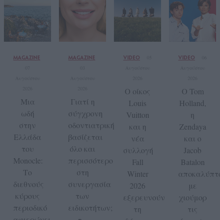
MAGAZINE
MAGAZINE
VIDEO
VIDEO
05
06
07
03
Αυγούστου
Αυγούστου
Αυγούστου
Αυγούστου
2026
2026
2026
2026
Ο οίκος
Ο Tom
Μια
Γιατί η
Louis
Holland,
ωδή
σύγχρονη
Vuitton
η
στην
οδοντιατρική
και η
Zendaya
Ελλάδα
βασίζεται
νέα
και ο
του
όλο και
συλλογή
Jacob
Monocle:
περισσότερο
Fall
Batalon
Το
στη
Winter
αποκαλύπτ
διεθνούς
συνεργασία
2026
με
κύρους
των
εξερευνούν
χιούμορ
περιοδικό
ειδικοτήτων;
τη
τις
αφιερώνει