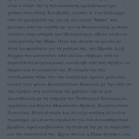
είναι ο λόγος που η πολυδιάστατη σχεδιάστρια έχει
φτάσει στην πόλη. Ένα βράδυ, λοιπόν, σ’ ένα διάλειμμα
από τα γραψίματά της για τη νέα σειρά “Madre” που
ξεκίνησε από την αγάπη της για τη Θεσσαλονίκη, η οποία
εστιάζει στην ιστορία του Μεσοπολέμου, έβαλε να δει το
ντοκιμαντέρ της Diane. Όταν την άκουσε να μιλάει με
τόση τρυφερότητα για τη μητέρα της, την Εβραία Λιλή
Ναχμία που καταγόταν από εδώ και επιβίωσε από τα
στρατόπεδα συγκέντρωσης, κατάλαβε από πού πηγάζει το
θάρρος και το κουράγιο της. Η ιστορία της την
εντυπωσίασε τόσο, που την αναζήτησε αμέσως μέσω του
κοινού τους φίλου, Κωνσταντίνου Κακανιά, με την ιδέα να
την τιμήσει στη γενέτειρα της μητέρας της σε μια
πρωτοβουλία με τη στήριξη του Υυπουργού Εσωτερικών,
αρμόδιου για θέματα Μακεδονίας-Θράκης, Κωνσταντίνου
Γκιουλέκα. Ήταν σίγουρη πως δεν είχε ανάγκη άλλο ένα
παράσημο, αλλά αυτό επρόκειτο για ένα συναισθηματικό
βραβείο, αφού κουβαλούσε τη σύνδεσή της με το παρελθόν
και την οικογένειά της. Δίχως πολλά, η Diane δέχτηκε, ενώ