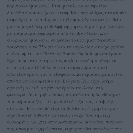
κοριτσάκι ήμουν εγώ. Έτσι, μεγάλωσα με την ίδια
διευθύντρια που είχε κι εκείνη. Και, παραδόξως, όταν ήρθα
στην Αμερική και άρχισα να γίνομαι λίγο γνωστή, η θεία
μου ‒η μεγαλύτερη αδελφή της μητέρας μου‒ μου έστειλε
με γράμμα μια εφημερίδα από τις Βρυξέλλες. Στο
εξώφυλλο ήμουν εγώ να φυσάω το κερί μιας τεράστιας
τούρτας για τα 75α γενέθλια του σχολείου. ου είχε γράψει
σ’ ένα σημείωμα: “Βλέπεις; Ήσουν ήδη διάσημη από μικρή”.
Έχω ακόμη αυτήν τη φωτογραφία κορνιζαρισμένη στο
δωμάτιό μου. Ωστόσο, πάντα αναρωτιόμουν γιατί
επέλεξαν εμένα για το εξώφυλλο. Δεν έμοιαζα με κανένα
από τα ξανθά κορίτσια του Βελγίου. Εγώ είχα μαύρα
σγουρά μαλλιά. Αργότερα έμαθα τον λόγο: στη
φωτογραφία, ακριβώς πίσω μου, στέκεται η διευθύντρια.
Και τώρα πια ξέρω ότι με διάλεξε εξαιτίας αυτής της
ιστορίας. Ίσως επειδή είχα επιβιώσει, ενώ η μητέρα μου
είχε πιαστεί, πιθανόν να ένιωθε ενοχές που την είχε
ενθαρρύνει να μπει στην Αντίσταση», διηγείται. πατέρας
της, όπως μου εξηγεί έπειτα, είχε γεννηθεί στα εδάφη της