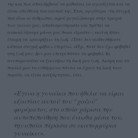
της και πως απολάμβανε να μαθαίνει να αγωνίζεται και να
είναι υπεύθυνη του εαυτού της. Έτσι, αργότερα ‒τη στιγμή
που όλοι οι άνθρωποι, αφού μεγαλώσουμε στην τροχιά
των γονιών μας, αποδεσμευόμαστε και πρέπει να
ανακαλύψουμε μόνοι μας ποιοι είμαστε‒, εκείνη ήταν
έτοιμη να «ρουφήξει» τη ζωή. «Τότε δεν αισθανθήκατε
κάποια στιγμή φόβο;» επιμένω. «Όχι, ποτέ δεν έχω φοβηθεί
στη ζωή μου. Δεν μου επιτρεπόταν να φοβηθώ. Κι
ανυπομονούσα να ξεκινήσω τη δική μου ζωή. Ακόμη και τα
παιδιά μου τα ενθάρρυνα πάντα να έχουν τη δική τους
πορεία, να είναι ανεξάρτητα», λέει.
«Έγινα η γυναίκα που ήθελα να είμαι
εξαιτίας αυτού του “χαζού”
φορέματος, στο οποίο χάρισα την
αυτοπεποίθηση που ένιωθα μέσα του,
την οποία πέρασα σε εκατομμύρια
γυναίκες».