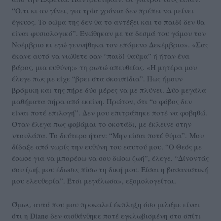
“Ό,τι κι αν γίνει, για τρία χρόνια δεν πρέπει να μείνει
έγκυος. Το σώμα της δεν θα το αντέξει και το παιδί δεν θα
είναι φυσιολογικό”. Ενώθηκαν με τα δεσμά του γάμου τον
Νοέμβριο κι εγώ γεννήθηκα τον επόμενο Δεκέμβριο». «Σας
έκανε αυτό να νιώθετε σαν “παιδί-θαύμα” ή ήταν ένα
βάρος, μια ευθύνη;» τη ρωτώ απευθείας. «Η μητέρα μου
έλεγε πως με είχε “βρει στα σκουπίδια”. Πως ήμουν
βρόμικη και της πήρε δύο μέρες να με πλύνει. Δύο μεγάλα
μαθήματα πήρα από εκείνη. Πρώτον, ότι “ο φόβος δεν
είναι ποτέ επιλογή”. Δεν μου επιτράπηκε ποτέ να φοβηθώ.
Όταν έλεγα πως φοβάμαι το σκοτάδι, με έκλεινε στην
ντουλάπα. Το δεύτερο ήταν: “Μην είσαι ποτέ θύμα”. Μου
δίδαξε από νωρίς την ευθύνη του εαυτού μου. “Ο Θεός με
έσωσε για να μπορέσω να σου δώσω ζωή”, έλεγε. “Δίνοντάς
σου ζωή, μου έδωσες πίσω τη δική μου. Είσαι η βασανιστική
μου ελευθερία”. Έτσι μεγάλωσα», εξομολογείται.
Όμως, αυτό που μου προκαλεί έκπληξη όσο μιλάμε είναι
ότι η Diane δεν αισθάνθηκε ποτέ εγκλωβισμένη στο σπίτι