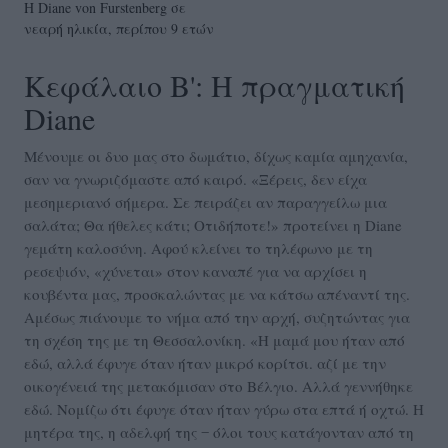
Η Diane von Furstenberg σε
νεαρή ηλικία, περίπου 9 ετών
Κεφάλαιο Β': Η πραγματική
Diane
Μένουμε οι δυο μας στο δωμάτιο, δίχως καμία αμηχανία,
σαν να γνωριζόμαστε από καιρό. «Ξέρεις, δεν είχα
μεσημεριανό σήμερα. Σε πειράζει αν παραγγείλω μια
σαλάτα; Θα ήθελες κάτι; Οτιδήποτε!» προτείνει η Diane
γεμάτη καλοσύνη. Αφού κλείνει το τηλέφωνο με τη
ρεσεψιόν, «χύνεται» στον καναπέ για να αρχίσει η
κουβέντα μας, προσκαλώντας με να κάτσω απέναντί της.
Αμέσως πιάνουμε το νήμα από την αρχή, συζητώντας για
τη σχέση της με τη Θεσσαλονίκη. «Η μαμά μου ήταν από
εδώ, αλλά έφυγε όταν ήταν μικρό κορίτσι. αζί με την
οικογένειά της μετακόμισαν στο Βέλγιο. Αλλά γεννήθηκε
εδώ. Νομίζω ότι έφυγε όταν ήταν γύρω στα επτά ή οχτώ. Η
μητέρα της, η αδελφή της ‒ όλοι τους κατάγονταν από τη