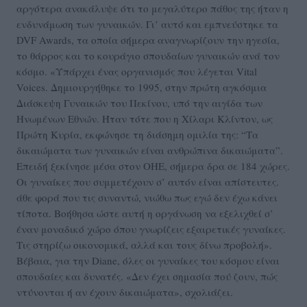
αργότερα ανακάλυψε ότι το μεγαλύτερο πάθος της ήταν η
ενδυνάμωση των γυναικών. Γι’ αυτό και εμπνεύστηκε τα
DVF Awards, τα οποία σήμερα αναγνωρίζουν την ηγεσία,
το θάρρος και το κουράγιο σπουδαίων γυναικών ανά τον
κόσμο. «Υπάρχει ένας οργανισμός που λέγεται Vital
Voices. Δημιουργήθηκε το 1995, στην πρώτη αγκόσμια
Διάσκεψη Γυναικών του Πεκίνου, υπό την αιγίδα των
Ηνωμένων Εθνών. Ήταν τότε που η Χίλαρι Κλίντον, ως
Πρώτη Κυρία, εκφώνησε τη διάσημη ομιλία της: “Τα
δικαιώματα των γυναικών είναι ανθρώπινα δικαιώματα”.
Επειδή ξεκίνησε μέσα στον ΟΗΕ, σήμερα δρα σε 184 χώρες.
Οι γυναίκες που συμμετέχουν σ’ αυτόν είναι απίστευτες.
άθε φορά που τις συναντώ, νιώθω πως εγώ δεν έχω κάνει
τίποτα. Βοήθησα ώστε αυτή η οργάνωση να εξελιχθεί σ’
έναν μοναδικό χώρο όπου γνωρίζεις εξαιρετικές γυναίκες.
Τις στηρίζω οικονομικά, αλλά και τους δίνω προβολή».
Βέβαια, για την Diane, όλες οι γυναίκες του κόσμου είναι
σπουδαίες και δυνατές. «Δεν έχει σημασία πού ζουν, πώς
ντύνονται ή αν έχουν δικαιώματα», σχολιάζει.