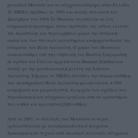
μοναδικό Μουσείο για το σύγχρονο κόσμημα στην Ελλάδα.
Το ΜΚΗΛ ιδρύθηκε το 1993 και άνοιξε στο κοινό τον
Δεκέμβριο του 1994.Το Μουσείο στεγάζεται σε ένα
κτηριακό συγκρότημα, στους πρόποδες της νότιας κλιτύος
της Ακρόπολης και περιλαμβάνει μέρος της πατρικής
οικίας και των παλαιών εργαστηρίων κοσμηματοποιίας της
εταιρείας του Ηλία Λαλαούνη. Ο χώρος του Μουσείου
ανακαινίσθηκε υπό την επίβλεψη του Βασίλη Γρηγοριάδη
σε σχέδια του Γάλλου αρχιτέκτονα Bernard Zehrfuss και
άνοιξε με την μουσειολογική μελέτη της Ιωάννας
Λαλαούνη. Σήμερα, το ΜΚΗΛ στεγάζει την παρακαταθήκη
του Ακαδημαϊκού Ηλία Λαλαούνη φιλοξενώντας 4.500
κοσμήματα και μικρογλυπτά, το αρχείο των σχεδίων του,
παραδοσιακά και σύγχρονα εργαλεία από τα εργαστήρια
του, καθώς και ερευνητική βιβλιοθήκη.
Από το 2001, οι συλλογές του Μουσείου συνεχώς
εμπλουτίζονται με αντιπροσωπευτικά δείγματα
διακοσμητικών τεχνών από ιδιωτικές συλλογές, σύγχρονα