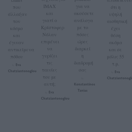
IMAX
για να
που
ότι η
και
ακούσετε
άλλαξαν
υψηλή
γιατί ο
ανάλογα
τον
αισθητική
Κρίστοφερ
με το
κόσμο
έχει
Νόλαν
πόσες
και
θέση
επιμένει
ώρες
έγιναν
ακόμα
να
διαρκεί
αντικείμενα
και σε
γυρίζει
η
πόθου
μόλις 55
τις
διαδρομή
τ.μ.
Eva
by
ταινίες
σας
Chatziantonoglou
Eva
by
του με
Chatziantonogl
by
αυτή;
Konstantinos
Tanias
Eva
by
Chatziantonoglou