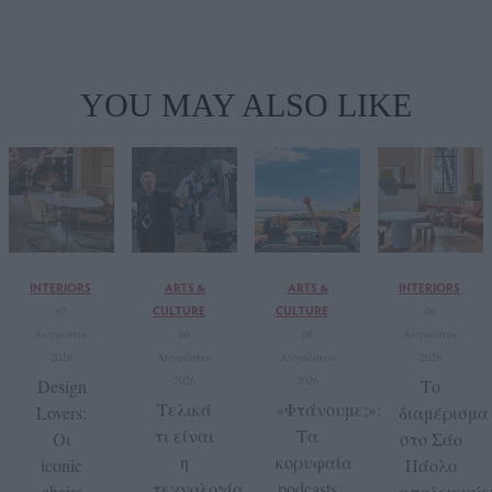
YOU MAY ALSO LIKE
INTERIORS
ARTS &
ARTS &
INTERIORS
CULTURE
CULTURE
07
06
Αυγούστου
06
06
Αυγούστου
2026
Αυγούστου
Αυγούστου
2026
2026
2026
Design
Το
Τελικά
«Φτάνουμε;»:
Lovers:
διαμέρισμα
τι είναι
Τα
Οι
στο Σάο
η
κορυφαία
iconic
Πάολο
τεχνολογία
podcasts
chairs
αποδεικνύε