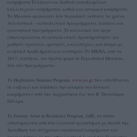
κοσμήματα Ελλήνων και διεθνώς καταξιωμένων
καλλιτεχνών κοσμήματος, καθώς και ιστορικά κοσμήματα.
Το Μουσείο οργανώνει δύο περιοδικές εκθέσεις το χρόνο,
πολιτιστικά – εκπαιδευτικά προγράμματα, εκδόσεις και
ερευνητικά προγράμματα. Το κοινωνικό του έργο
επικεντρώνεται σε εκπαιδευτικές δραστηριότητες για
μαθητές σχολείων, φοιτητές, καλλιτέχνες, και άτομα με
κινητικά προβλήματα και αναπηρίες.Το ΜΚΗΛ, από το
2017, συστήνει, για πρώτη φορά σε Ευρωπαϊκό Μουσείο,
δύο νέα προγράμματα:
Το Hephaistos Summer Program,
www.jss.gr
που απευθύνεται
σε ενήλικες και διδάσκει την ιστορία του δυτικού
κοσμήματο,ς από την Αρχαιότητα έως τον Β’ Παγκόσμιο
Πόλεμο.
Το Jewelry Artist in Residence Program, JaIR, το οποίο
υποστηρίζεται από δύο ζωντανά εργαστήρια με σκοπό την
προώθηση του σύγχρονου εικαστικού κοσμήματος και
εγκαινιάστηκε με την αποκλειστική δωρεά του Ιδρύματος