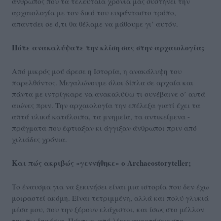
άνθρωπος που τα τελευταία χρόνια μάς συστήνει την
αρχαιολογία με τον δικό του ευφάνταστο τρόπο,
απαντάει σε ό,τι θα θέλαμε να μάθουμε γι’ αυτόν.
Πότε ανακαλύψατε την κλίση σας στην αρχαιολογία;
Από μικρός μού άρεσε η Ιστορία, η ανακάλυψη του
παρελθόντος. Μεγαλώνουμε όλοι δίπλα σε αρχαία και
πάντα με ιντρίγκαρε να ανακαλύψω τι συνέβαινε σ’ αυτά
αιώνες πριν. Την αρχαιολογία την επέλεξα γιατί έχει τα
απτά υλικά κατάλοιπα, τα μνημεία, τα αντικείμενα -
πράγματα που έφτιαξαν κι άγγιξαν άνθρωποι πριν από
χιλιάδες χρόνια.
Και πώς ακριβώς «γεννήθηκε» ο Archaeostoryteller;
Το έναυσμα για να ξεκινήσει είναι μια ιστορία που δεν έχω
μοιραστεί ακόμη. Είναι τετριμμένη, αλλά και πολύ γλυκιά
μέσα μου, που την ξέρουν ελάχιστοι, και ίσως στο μέλλον
την πω δημόσια. Πάντως, από λίγες αναρτήσεις στο