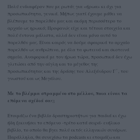
Πολύ ενδιαφέρον που με ρωτάς για «ήρωα» κι όχι για
προσωπικότητα, γενικά. Μήπως γιατί έχουμε μάθει να
βλέπουμε το παρελθόν μας και ακόμη περισσότερο το
αρχαίο ως ηρωικό; Προφανώς είχε και τέτοια στοιχεία και
πολύ έντονα μάλιστα, αλλά δεν είναι μόνο αυτό το
παρελθόν μας. Είναι καιρός να δούμε σφαιρικά το αρχαίο
παρελθόν ως ανθρώπινο, με όλα τα φωτεινά και σκοτεινά
σημεία. Αναφορικά με τον ήρωα τώρα, προσωπικά δεν έχω
γλιτώσει από την αίγλη και το μέγεθος της
προσωπικότητας και της δράσης του Αλεξάνδρου Γ΄, του
γνωστού και ως Μεγάλου.
Με το βλέμμα στραμμένο στο μέλλον, ποια είναι τα
επόμενα σχέδιά σας;
Ετοιμάζω ένα βιβλίο δραστηριοτήτων για παιδιά κι έχω
ήδη ξεκινήσει το επόμενο -τρίτο κατά σειρά- ενήλικο
βιβλίο, το οποίο θα βγει πολύ εκτός ελληνικών συνόρων.
Παράλληλα, θα συνεχίσω τα podcasts κι ετοιμάζω και