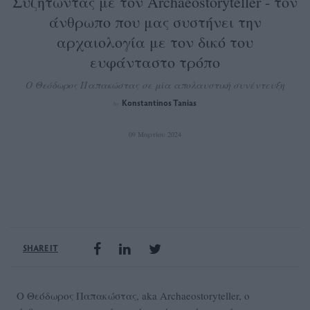
Συζητώντας με τον Αrchaeostoryteller - τον
άνθρωπο που μας συστήνει την
αρχαιολογία με τον δικό του
ευφάνταστο τρόπο
Ο Θεόδωρος Παπακώστας σε μία απολαυστική συνέντευξη
Konstantinos Tanias
by
09 Μαρτίου 2024
SHARE IT
Ο Θεόδωρος Παπακώστας, aka Archaeostoryteller, ο