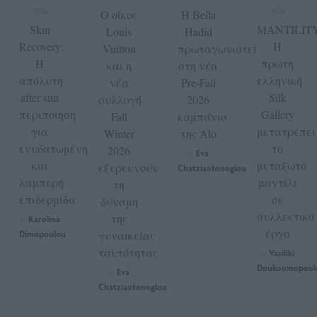
2026
2026
Ο οίκος
Η Bella
Skin
MANTILITY
Louis
Hadid
Recovery:
Η
Vuitton
πρωταγωνιστεί
Η
πρώτη
και η
στη νέα
απόλυτη
ελληνική
νέα
Pre-Fall
after sun
Silk
συλλογή
2026
περιποίηση
Gallery
Fall
καμπάνια
για
μετατρέπει
Winter
της Alo
ενυδατωμένη
το
2026
Eva
by
και
μεταξωτό
εξερευνούν
Chatziantonoglou
λαμπερή
μαντίλι
τη
επιδερμίδα
σε
δύναμη
συλλεκτικό
της
Karolina
by
έργο
Dimopoulou
γυναικείας
ταυτότητας
Vasiliki
by
Doukoumopoul
Eva
by
Chatziantonoglou