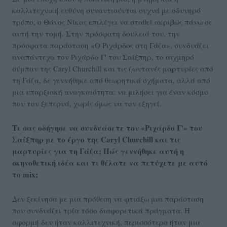
καλλιτεχνική ευθύνη συναντιούνται συχνά με οδυνηρό
τρόπο, ο Θάνος Νίκας επιλέγει να σταθεί ακριβώς πάνω σε
αυτή την τομή. Στην πρόσφατη δουλειά του, την
πρόσφατα παράσταση «Ο Ριχάρδος στη Γάζα», συνδυάζει
αναπάντεχα τον Ριχάρδο Γ' του Σαίξπηρ, το αιχμηρό
σύμπαν της Caryl Churchill και τις ζωντανές μαρτυρίες από
τη Γάζα, δε γεννήθηκε από θεωρητικά σχήματα, αλλά από
μια υπαρξιακή αναγκαιότητα: να μιλήσει για έναν κόσμο
που τον ξεπερνά, χωρίς όμως να τον εξηγεί.
Τι σας οδήγησε να συνδυάσετε τον «Ριχάρδο Γ'» του
Σαίξπηρ με το έργο της Caryl Churchill και τις
μαρτυρίες για τη Γάζα; Πώς γεννήθηκε αυτή η
σκηνοθετική ιδέα και τι θέλατε να πετύχετε με αυτό
το mix;
Δεν ξεκίνησα με μια πρόθεση να φτιάξω μια παράσταση
που συνδυάζει τρία τόσο διαφορετικά πράγματα. Η
αφορμή δεν ήταν καλλιτεχνική, περισσότερο ήταν μια