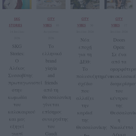
SKG
CITY
CITY
CITY
STORIES
VIBES
VIBES
VIBES
03
30
17
14 Ιουλίου
Αυγούστου
Ιουλίου 2026
Ιουλίου 2026
2026
2026
Νέα
Doors
SKG
Το
εποχή
Open:
Stories:
ελληνικό
για τη
Σε ένα
Ο
brand
ΔΕΘ:
από τα
Αλέκος
yiayia
Το
ομορφότερ
Συσσοβίτης
and
πολυσυζητημένο
νεοκλασικά
πρωταγωνιστεί
friends
σχέδιο
διαμερίσμα
στην
από τη
που
του
κωμωδία
Θεσσαλονίκη
αλλάζει
κέντρου
του
γίνεται
την
της
καλοκαιριού
επίσημος
καρδιά
Θεσσαλονίκ
και μας
συνεργάτης
της
η
εξηγεί
του
Θεσσαλονίκης
Νικολέττα
γιατί
Gaudí
Λέκκα
Eva