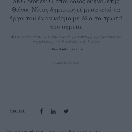
SKG Stories: Ο σπουδαίος σκηνοθέτης
Θάνος Νίκας δημιουργεί μέσα από τα
έργα του έναν κόσμο με όλα τα τρωτά
του σημεία
Μια συζήτηση με τον δημιουργό, με αφορμή την πρόσφατα
παράσταση «Ο Ριχάρδος στη Γάζα»
Konstantinos Tanias
by
11 Δεκεμβρίου 2025
SHARE IT
Σε μια εποχή όπου η πολιτική βία, η μνήμη και η