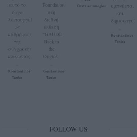
by
αυτό το
Foundation
εμπνέεται
Chatziantonoglou
έργο
στη
και
λειτουργεί
διεθνή
δημιουργεί
ως
έκθεση
by
καθρέφτης
“GAUDÍ:
Konstantinos
της
Back to
Tanias
σύγχρονης
the
κοινωνίας
Origins”
by
by
Konstantinos
Konstantinos
Tanias
Tanias
FOLLOW US