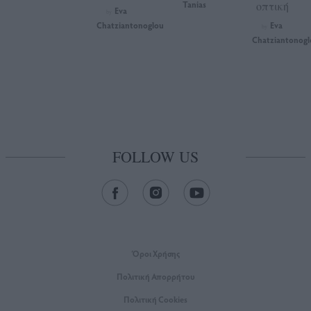
Tanias
οπτική
Eva
by
Chatziantonoglou
Eva
by
Chatziantonogl
FOLLOW US
Όροι Xρήσης
Πολιτική Απορρήτου
Πολιτική Cookies