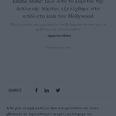
Emma Stone: Πώς από το κορίτσι της
διπλανής πόρτας εξελίχθηκε στο
απόλυτο icon του Hollywood
Μία γυναίκα που μαγνητίζει τα βλέμματα παντού και δε
φοβάται να «τσαλακωθεί»
Agapi Gavriilidou
by
25 Φεβρουαρίου 2026
SHARE IT
Από μία νεαρή κοπέλα που ονειρευόταν να γίνει
ηθοποιός σε τηλεοπτικές σειρές, κατάφερε να