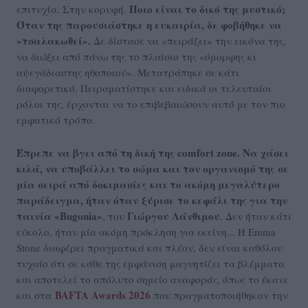
Ποιο είναι το δικό της μυστικό;
επιτυχία. Στην κορυφή.
Όταν της παρουσιάστηκε η ευκαιρία, δε φοβήθηκε να
»τσαλακωθεί».
Δε δίστασε να «πειράξει» την εικόνα της,
να διώξει από πάνω της το πλαίσιο της «όμορφης κι
αψεγάδιαστης ηθοποιού». Μετατράπηκε σε κάτι
διαφορετικό. Πειραματίστηκε και ειδικά οι τελευταίοι
ρόλοι της, έρχονται να το επιβεβαιώσουν αυτό με τον πιο
εμφατικό τρόπο.
Έπρεπε να βγει από τη δική της comfort zone. Να χάσει
κιλά, να υποβάλλει το σώμα και τον οργανισμό της σε
μία σειρά από δοκιμασίες και το ακόμη μεγαλύτερο
παράδειγμα, ήταν όταν ξύρισε το κεφάλι της για την
ταινία «Bugonia»
Γιώργου Λάνθιμου
, του
. Δεν ήταν κάτι
εύκολο, ήταν μία ακόμη πρόκληση για εκείνη... Η Emma
Stone διαφέρει πραγματικά και πλέον, δεν είναι καθόλου
τυχαίο ότι σε κάθε της εμφάνιση μαγνητίζει τα βλέμματα
και αποτελεί το απόλυτο σημείο αναφοράς, όπως το έκανε
BAFTA Awards 2026
και στα
που πραγματοποιήθηκαν την