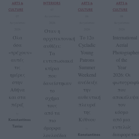
ARTS &
INTERIORS
ARTS &
ARTS &
CULTURE
CULTURE
CULTURE
07
07
Αυγούστου
06
08
Αυγούστου
2026
Αυγούστου
Αυγούστου
2026
2026
2026
Όταν η
Όλα
Το 12ο
International
αρχιτεκτονική
όσα
Cycladic
Aerial
ανθίζει:
«τρέχουν»
Young
Photographer
Τα
αυτές
Patrons
of the
εντυπωσιακά
τις
Summer
Year
κτίρια
ημέρες
Weekend
2026: Οι
που
στην
ανέδειξε
φωτογραφί
δανείστηκαν
Αθήνα
την
που
το
και στα
αυθεντική
αποκάλυψα
σχήμα
πέριξ
πλευρά
τον
τους
της
κόσμο
από τα
by
Κύθνου
από μια
Konstantinos
πιο
Tanias
εντελώς
όμορφα
by
διαφορετικ
λουλούδια
Konstantinos