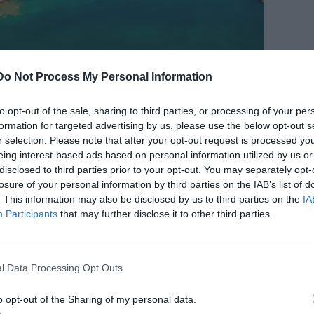
 μαγευτικές παραλίες και πλούσια ιστορία, με σμαραγδένια
Do Not Process My Personal Information
Θάσος
ην έχουν επισκεφθεί, γνωρίζουν καλά πως η
δεν
 μία ιδιαίτερη αύρα, μία ξεχωριστή ομορφιά. Βρίσκεται
to opt-out of the sale, sharing to third parties, or processing of your per
ονίας και δεν είναι καθόλου τυχαίο το γεγονός ότι
formation for targeted advertising by us, please use the below opt-out s
ους αγαπούν τη φύση. Η πλούσια βλάστηση και τα
r selection. Please note that after your opt-out request is processed y
eing interest-based ads based on personal information utilized by us or
ήμα κατατεθέν της, όπως και οι μαγικές παραλίες με τα
disclosed to third parties prior to your opt-out. You may separately opt-
 σε μέρη μακρινά. Οι παραδοσιακοί οικισμοί της Θάσου
losure of your personal information by third parties on the IAB’s list of
ομο περπάτημα, ενώ οι locals θα σας μυήσουν στα
. This information may also be disclosed by us to third parties on the
IA
ς και θα σας συντροφεύσουν σε ένα γαστρονομικό ταξίδι,
Participants
that may further disclose it to other third parties.
l Data Processing Opt Outs
ίτε του Καταρράκτες της Θάσου, που εντυπωσιάζουν,
o opt-out of the Sharing of my personal data.
νου και βουνού σε έναν κατεξοχήν καλοκαιρινό προορισμό.