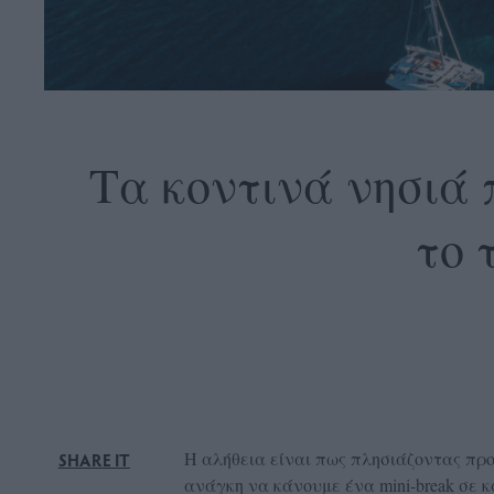
OLLOW
S
Τα κοντινά νησιά 
το 
ABOUT
CONTACT
GLOW
NEWSLETTER
ΣΗΜΕΙΑ
ΔΙΑΝΟΜΗΣ
DVERTISE
Η αλήθεια είναι πως πλησιάζοντας προ
SHARE IT
ITEMAP
ανάγκη να κάνουμε ένα mini-break σε