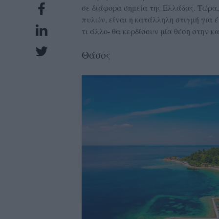
σε διάφορα σημεία της Ελλάδας. Τώρα,
UBSCRIPTIONS
πυλών, είναι η κατάλληλη στιγμή για έν
GLOW
τι άλλο- θα κερδίσουν μία θέση στην κ
IVING
Θάσος
0
ρόνια
NEW
ISSUE
ροι
ρήσης
ολιτική
πορρήτου