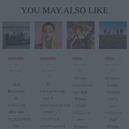
YOU MAY ALSO LIKE
MAGAZINE
MAGAZINE
VIDEO
VIDEO
04
05
06
04
Αυγούστου
Αυγούστου
Αυγούστου
Αυγούστου
2026
2026
2026
2026
Η νέα
Ο οίκος
Skin
Tι
καμπάνια
Louis
Recovery:
επιτρέπεται
της Fall-
Vuitton
Η
και τι
Winter
και η
απόλυτη
απαγορεύεται
2026
νέα
after sun
στην
συλλογής
συλλογή
περιποίηση
πλαστική
του
Fall
για
χειρουργική
Versace
Winter