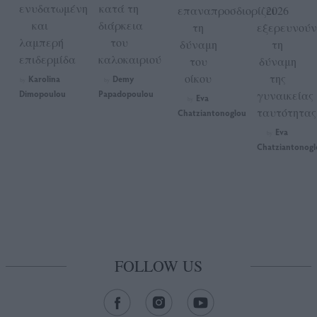
ενυδατωμένη
κατά τη
επαναπροσδιορίζει
2026
και
διάρκεια
τη
εξερευνούν
λαμπερή
του
δύναμη
τη
επιδερμίδα
καλοκαιριού
του
δύναμη
οίκου
της
Karolina
Demy
by
by
Dimopoulou
Papadopoulou
γυναικείας
Eva
by
ταυτότητας
Chatziantonoglou
Eva
by
Chatziantonogl
FOLLOW US