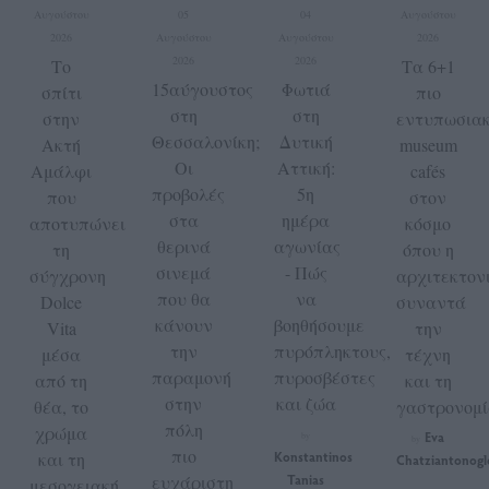
Αυγούστου
05
04
Αυγούστου
2026
Αυγούστου
Αυγούστου
2026
2026
2026
Το
Τα 6+1
15αύγουστος
Φωτιά
σπίτι
πιο
στη
στη
στην
εντυπωσια
Θεσσαλονίκη;
Δυτική
Ακτή
museum
Οι
Αττική:
Αμάλφι
cafés
προβολές
5η
που
στον
στα
ημέρα
αποτυπώνει
κόσμο
θερινά
αγωνίας
τη
όπου η
σινεμά
- Πώς
σύγχρονη
αρχιτεκτον
που θα
να
Dolce
συναντά
κάνουν
βοηθήσουμε
Vita
την
την
πυρόπληκτους,
μέσα
τέχνη
παραμονή
πυροσβέστες
από τη
και τη
στην
και ζώα
θέα, το
γαστρονομ
πόλη
χρώμα
Eva
by
by
πιο
και τη
Konstantinos
Chatziantonogl
ευχάριστη
Tanias
μεσογειακή