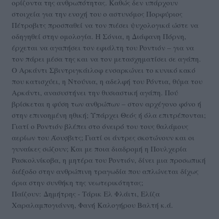
ορίζοντα της ανθρωπότητας. Καθώς δεν υπάρχουν
στοιχεία για την ενοχή του ο αστυνόμος Πορφύριος
Πέτροβιτς προσπαθεί να τον πιέσει ψυχολογικά ώστε να
οδηγηθεί στην ομολογία. Η Σόνια, η Διάφανη Πόρνη,
έρχεται να αγαπήσει τον εφιάλτη του Ροντιόν – για να
τον πάρει μέσα της και να τον μετασχηματίσει σε αγάπη.
Ο Αρκάντι Σβιντριγκάιλοφ ενσαρκώνει το κυνικό κακό
που κατισχύει, η Ντούνια, η αδελφή του Ρόντια, θύμα του
Αρκάντι, ανασυστήνει την θυσιαστική αγάπη. Πού
βρίσκεται η φύση των ανθρώπων – στον αρχέγονο φόνο ή
στην επινοημένη ηθική; Υπάρχει Θεός ή όλα επιτρέπονται;
Γιατί ο Ροντιόν βλέπει στο όνειρό του τους θαλάμους
αερίων του Άουσβιτς; Γιατί οι άντρες σκοτώνουν και οι
γυναίκες σώζουν; Και με ποια διαδρομή η Πουλχερία
Ρασκολνίκοβα, η μητέρα του Ροντιόν, δίνει μια προσωπική
διέξοδο στην ανθρώπινη τραγωδία που απλώνεται δίχως
όρια στην συνθήκη της νεωτερικότητας;
Παίζουν: Δημήτρης - Τάρικ Ελ Φλάιτι, Ελίζα
Χαραλαμπογιάννη, Φανή Καλογήρου Βαλτή κ.ά.