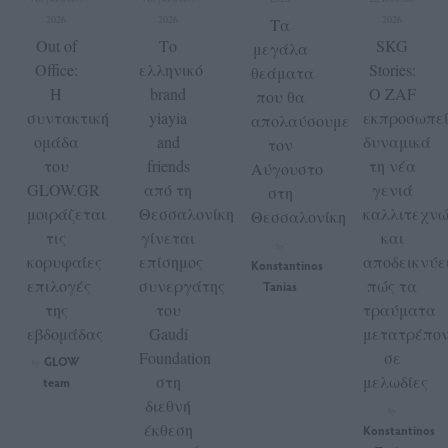
2026
2026
2026
Τα
Out of
Το
SKG
μεγάλα
Office:
ελληνικό
Stories:
θεάματα
Η
brand
Ο ZAF
που θα
συντακτική
yiayia
εκπροσωπε
απολαύσουμε
ομάδα
and
δυναμικά
τον
του
friends
τη νέα
Αύγουστο
GLOW.GR
από τη
γενιά
στη
μοιράζεται
Θεσσαλονίκη
καλλιτεχν
Θεσσαλονίκη
τις
γίνεται
και
by
κορυφαίες
επίσημος
αποδεικνύε
Konstantinos
επιλογές
συνεργάτης
πώς τα
Tanias
της
του
τραύματα
εβδομάδας
Gaudí
μετατρέπον
Foundation
σε
GLOW
by
στη
μελωδίες
team
διεθνή
by
έκθεση
Konstantinos