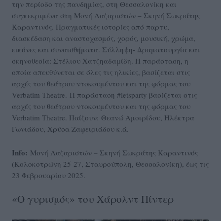
την περίοδο της πανδημίας, στη Θεσσαλονίκη και
συγκεκριμένα στη Μονή Λαζαριστών – Σκηνή Σωκράτης
Καραντινός. Πραγματικές ιστορίες από παρτυ,
διασκέδαση και αναστοχασμός, χορός, μουσική, χρώμα,
εικόνες και συναισθήματα. Σύλληψη- Δραματουργία και
σκηνοθεσία: Στέλιου Χατζηαδαμίδη. Η παράσταση, η
οποία απευθύνεται σε όλες τις ηλικίες, βασίζεται στις
αρχές του θεάτρου ντοκουμέντου και της φόρμας του
Verbatim Theatre. Η παράσταση #letsparty βασίζεται στις
αρχές του θεάτρου ντοκουμέντου και της φόρμας του
Verbatim Theatre. Παίζουν: Θεανώ Αμοιρίδου, Ηλέκτρα
Γωνιάδου, Χρύσα Ζαφειριάδου κ.ά.
Info:
Μονή Λαζαριστών – Σκηνή Σωκράτης Καραντινός
(Κολοκοτρώνη 25-27, Σταυρούπολη, Θεσσαλονίκη), έως τις
23 Φεβρουαρίου 2025.
«Ο γυρισμός» του Χάρολντ Πίντερ