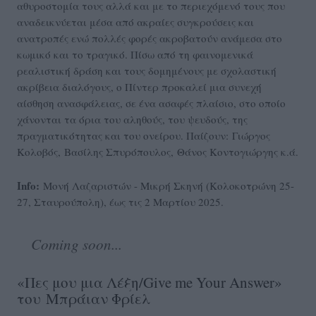
αθυροστομία τους αλλά και με το περιεχόμενό τους που
αναδεικνύεται μέσα από ακραίες συγκρούσεις και
ανατροπές ενώ πολλές φορές ακροβατούν ανάμεσα στο
κωμικό και το τραγικό. Πίσω από τη φαινομενικά
ρεαλιστική δράση και τους δομημένους με σχολαστική
ακρίβεια διαλόγους, ο Πίντερ προκαλεί μια συνεχή
αίσθηση ανασφάλειας, σε ένα ασαφές πλαίσιο, στο οποίο
χάνονται τα όρια του αληθούς, του ψευδούς, της
πραγματικότητας και του ονείρου. Παίζουν: Γιώργος
Κολοβός, Βασίλης Σπυρόπουλος, Θάνος Κοντογιώργης κ.ά.
Info:
Μονή Λαζαριστών - Μικρή Σκηνή (Κολοκοτρώνη 25-
27, Σταυρούπολη), έως τις 2 Μαρτίου 2025.
Coming soon...
«Πες μου μια Λέξη/Give me Your Answer»
του Μπράιαν Φρίελ