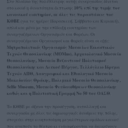
Στο πλαίσιο της πολύπλευρης αυτής συνεργασίας δίνεται
10% επί της τιμής του
στο κοινό η δυνατότητα έκπτωσης
κανονικού εισιτηρίου
, σε όλες τις παραστάσεις του
ΚΘΒΕ
(για τις ημέρες Παρασκευή, Σάββατο και Κυριακή),
απλά και μόνο με την επίδειξη εισιτηρίου των
συνεργαζόμενων Οργανισμών και Φορέων. Oι
συνεργαζόμενοι Οργανισμοί και Φορείς είναι οι εξής:
Μητροπολιτικός Οργανισμός Μουσείων Εικαστικών
Τεχνών Θεσσαλονίκης (MOMus), Αρχαιολογικό Μουσείο
Θεσσαλονίκης, Μουσείο Βυζαντινού Πολιτισμού
Θεσσαλονίκης και Λευκού Πύργου, Τελλόγλειο Ίδρυμα
Τεχνών ΑΠΘ, Λαογραφικό και Εθνολογικό Μουσείο
Μακεδονίας Θράκης, Πολεμικό Μουσείο Θεσσαλονίκης,
Selfie Museum, Μουσείο Ψευδαισθήσεων Θεσσαλονίκης
καθώς και η Πολιτιστική Γραμμή Νο 50 του ΟΑΣΘ
.
Το ΚΘΒΕ με άξονα την προσέγγιση, ανταλλαγή και
συνεργασία με όλες τις δημιουργικές δυνάμεις της πόλης,
στοχεύει στην κινητοποίηση μεγαλύτερων ομάδων κοινού
που αγαπούν το θέατρο κι ενδιαφέρονται να διευρύνουν