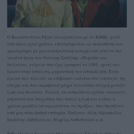
Ο Κωνσταντίνος Ρήγος συνεργάζεται με το ΚΘΒΕ, μετά
από δέκα οχτώ χρόνια, επιστρέφοντας ως σκηνοθέτης και
χορογράφος με μια ανατρεπτική εκδοχή ενός από τα πιο
γνωστά έργα του Ουίλιαμ Σαίξπηρ. «Ρωμαίος και
Ιουλιέτα», κείμενο που έχει γραφτεί το 1595, υμνεί τον
έρωτα στην απόλυτη, ρομαντική του αποκάλυψη. Έναν
έρωτα που παλεύει να επιβιώσει ενάντια στις επιταγές της
εποχής και που ακροβατεί μέχρι τελευταία στιγμή μεταξύ
ζωής και θανάτου. Τελικά, τα ανθρώπινα σχέδια ναυαγούν
μπροστά στα παιχνίδια που παίζει η ζωή και ο ίδιος ο
χρόνος μοιάζει να ειρωνεύεται τις πράξεις, που πηγάζουν
από μια τόσο βαθιά επιθυμία. Παίζουν: Λίλη Αδρασκέλα,
Ιορδάνης Αϊβάζογλου, Νεφέλη Ανθοπούλου κ.ά.
Info:
Θέατρο Εταιρείας Μακεδονικών Σπουδών (Εθνικής