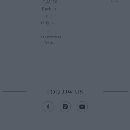
“GAUDÍ:
Tanias
Back to
the
Origins”
by
Konstantinos
Tanias
FOLLOW US