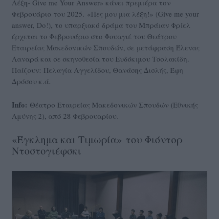
Λέξη- Give me Your Answer» κάνει πρεμιέρα τον
Φεβρουάριο του 2025. «Πες μου μια λέξη!» (Give me your
answer, Do!), το υπαρξιακό δράμα του Μπράιαν Φρίελ
έρχεται το Φεβρουάριο στο Φουαγιέ του Θεάτρου
Εταιρείας Μακεδονικών Σπουδών, σε μετάφραση Έλενας
Λαναρά και σε σκηνοθεσία του Ευδόκιμου Τσολακίδη.
Παίζουν: Πελαγία Αγγελίδου, Θανάσης Δισλής, Έφη
Δρόσου κ.ά.
Info:
Θέατρο Εταιρείας Μακεδονικών Σπουδών (Εθνικής
Αμύνης 2), από 28 Φεβρουαρίου.
«Έγκλημα και Τιμωρία» του Φιόντορ
Ντοστογιέφσκι