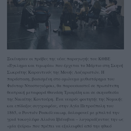
Ξεκίνησαν οι πρόβες της νέας παραγωγής του ΚΘΒΕ
«Έγκλημα και τιμωρία» που έρχεται το Μάρτιο στη Σκηνή
Σωκράτης Καραντινός της Μονής Λαζαριστών. Η
παράσταση, βασισμένη στο ομώνυμο μυθιστόρημα του
Φιόντορ Ντοστογιέφσκι, θα παρουσιαστεί σε πρωτότυπη
θεατρική μεταφορά Θανάση Τριαρίδη και σε σκηνοθεσία
της Νικαίτης Κοντούρη. Ένα νεαρός φοιτητής της Νομικής
και επίδοξος συγγραφέας, στην Αγία Πετρούπολη του
1865, ο Ροντιόν Ρασκόλνικωφ, δολοφονεί με μπαλτά την
γριά τοκογλύφο Αλιόνα Ιβάνοβνα – λογαριάζοντας την ως
«μία ψείρα» που πρέπει να εξαλειφθεί από την ηθικό