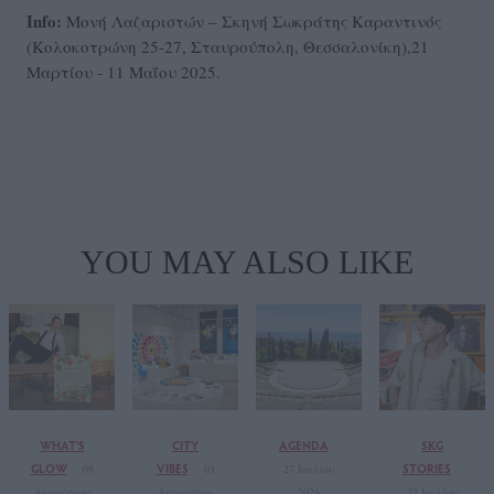
Info:
Μονή Λαζαριστών – Σκηνή Σωκράτης Καραντινός
(Κολοκοτρώνη 25-27, Σταυρούπολη, Θεσσαλονίκη),21
Μαρτίου - 11 Μαΐου 2025.
YOU MAY ALSO LIKE
WHAT'S
CITY
AGENDA
SKG
GLOW
VIBES
STORIES
08
03
27 Ιουλίου
Αυγούστου
Αυγούστου
2026
22 Ιουλίου