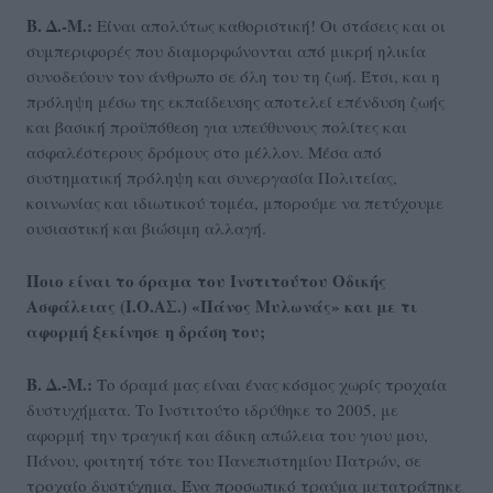
Β. Δ.-M.:
Είναι απολύτως καθοριστική! Οι στάσεις και οι
συμπεριφορές που διαμορφώνονται από μικρή ηλικία
συνοδεύουν τον άνθρωπο σε όλη του τη ζωή. Έτσι, και η
πρόληψη μέσω της εκπαίδευσης αποτελεί επένδυση ζωής
και βασική προϋπόθεση για υπεύθυνους πολίτες και
ασφαλέστερους δρόμους στο μέλλον. Μέσα από
συστηματική πρόληψη και συνεργασία Πολιτείας,
κοινωνίας και ιδιωτικού τομέα, μπορούμε να πετύχουμε
ουσιαστική και βιώσιμη αλλαγή.
Ποιο είναι το όραμα του Ινστιτούτου Οδικής
Ασφάλειας (Ι.Ο.ΑΣ.) «Πάνος Μυλωνάς» και με τι
αφορμή ξεκίνησε η δράση του;
Β. Δ.-M.:
Το όραμά μας είναι ένας κόσμος χωρίς τροχαία
δυστυχήματα. Το Ινστιτούτο ιδρύθηκε το 2005, με
αφορμή την τραγική και άδικη απώλεια του γιου μου,
Πάνου, φοιτητή τότε του Πανεπιστημίου Πατρών, σε
τροχαίο δυστύχημα. Ένα προσωπικό τραύμα μετατράπηκε