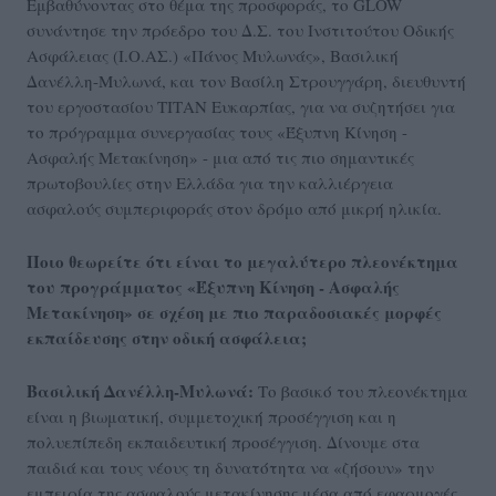
Εμβαθύνοντας στο θέμα της προσφοράς, το GLOW
συνάντησε την πρόεδρο του Δ.Σ. του Ινστιτούτου Οδικής
Ασφάλειας (Ι.Ο.ΑΣ.) «Πάνος Μυλωνάς», Βασιλική
Δανέλλη-Μυλωνά, και τον Βασίλη Στρουγγάρη, διευθυντή
του εργοστασίου ΤΙΤΑΝ Ευκαρπίας, για να συζητήσει για
το πρόγραμμα συνεργασίας τους «Έξυπνη Κίνηση -
Ασφαλής Μετακίνηση» - μια από τις πιο σημαντικές
πρωτοβουλίες στην Ελλάδα για την καλλιέργεια
ασφαλούς συμπεριφοράς στον δρόμο από μικρή ηλικία.
Ποιο θεωρείτε ότι είναι το μεγαλύτερο πλεονέκτημα
του προγράμματος «Έξυπνη Κίνηση - Ασφαλής
Μετακίνηση» σε σχέση με πιο παραδοσιακές μορφές
εκπαίδευσης στην οδική ασφάλεια;
Βασιλική Δανέλλη-Μυλωνά:
Το βασικό του πλεονέκτημα
είναι η βιωματική, συμμετοχική προσέγγιση και η
πολυεπίπεδη εκπαιδευτική προσέγγιση. Δίνουμε στα
παιδιά και τους νέους τη δυνατότητα να «ζήσουν» την
εμπειρία της ασφαλούς μετακίνησης μέσα από εφαρμογές