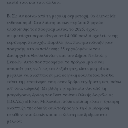
εαυτό τους και τους άλλους.
Β. Σ.:
Αν κρίνω από τη μεγάλη συμμετοχή, θα έλεγα: Με
ενθουσιασμό! Στο διάστημα των περίπου 8 μηνών
υλοποίησης του προγράμματος, το 2025, έχουν
συμμετάσχει περισσότερα από 4.000 παιδιά σχολείων της
ευρύτερης περιοχής. Παράλληλα, πραγματοποιήθηκαν
προγράμματα εκπαίδευσης 35 εργαζομένων του
Δασαρχείου Θεσσαλονίκης και του Δήμου Νεάπολης-
Συκεών. Αυτό που προσφέρει το πρόγραμμα είναι
απαραίτητες γνώσεις και δεξιότητες, ώστε μικροί και
μεγάλοι να αναπτύξουν μια οδηγική κουλτούρα που θα
κάνει τη μετακίνησή τους στον δρόμο ευχάριστη και, πάνω
απ’ όλα, ασφαλή. Με βάση την εμπειρία σας από τη
μακρόχρονη δράση του Ινστιτούτου Οδικής Ασφάλειας
(Ι.Ο.ΑΣ.) «Πάνος Μυλωνάς», πόσο κρίσιμη είναι η έγκαιρη
ανάπτυξη της οδικής κουλτούρας για τη διαμόρφωση
υπεύθυνων πολιτών και ασφαλέστερων δρόμων στο
μέλλον;