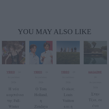
YOU MAY ALSO LIKE
VIDEO
VIDEO
VIDEO
MAGAZINE
04
06
05
Αυγούστου
Αυγούστου
Αυγούστου
08
2026
2026
2026
Αυγούστου
2026
Η νέα
Ο Tom
Ο οίκος
Στην
καμπάνια
Holland,
Louis
Τζια, σε
της Fall-
η
Vuitton
ένα
Winter
Zendaya
και η