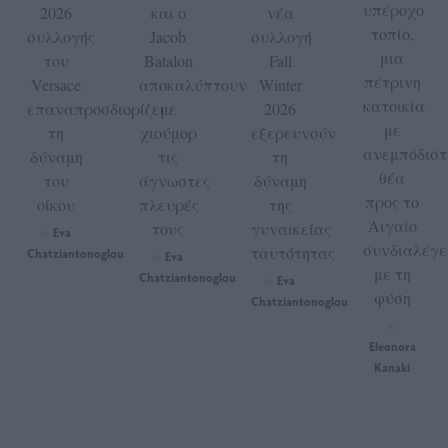
υπέροχο
2026
και ο
νέα
τοπίο,
συλλογής
Jacob
συλλογή
μια
του
Batalon
Fall
πέτρινη
Versace
αποκαλύπτουν
Winter
κατοικία
επαναπροσδιορίζει
με
2026
με
τη
χιούμορ
εξερευνούν
ανεμπόδιστ
δύναμη
τις
τη
θέα
του
άγνωστες
δύναμη
προς το
οίκου
πλευρές
της
Αιγαίο
τους
γυναικείας
Eva
by
συνδιαλέγε
ταυτότητας
Chatziantonoglou
Eva
by
με τη
Chatziantonoglou
Eva
by
φύση
Chatziantonoglou
by
Eleonora
Kanaki