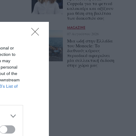
Coppola για το φετινό
καλοκαίρι και αξίζουν
μια θέση στη βαλίτσα
των διακοπών σας
MAGAZINE
07 Αυγούστου 2026
Μια ωδή στην Ελλάδα
του Monocle: Το
sonal or
διεθνούς κύρους
ection to
περιοδικό αφιερώνει
μία συλλεκτική έκδοση
ou may
στην χώρα μας
 personal
out of the
 downstream
B’s List of