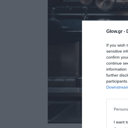
ολιτική
ookies
αυτότητα
Glow.gr -
If you wish 
sensitive in
confirm you
continue se
information 
further disc
participants
Downstream 
Persona
I want t