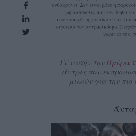
ενθαρρύνει. Δεν είναι μόνο η παρουσία
UBSCRIPTIONS
ζωή αισιόδοξα, που τον βοηθά να 
GLOW
αναταραχές, η γυναίκα είναι η σιω
IVING
σιγουριά τον αντρικό κόσμο. Η αγάπη
0
χωρίς αυτήν, τ
ρόνια
Γι' αυτήν την
Ημέρα τ
NEW
άντρες που εκπροσωπ
ISSUE
μιλούν για την πιο 
Άντα
ροι
ρήσης
ολιτική
πορρήτου