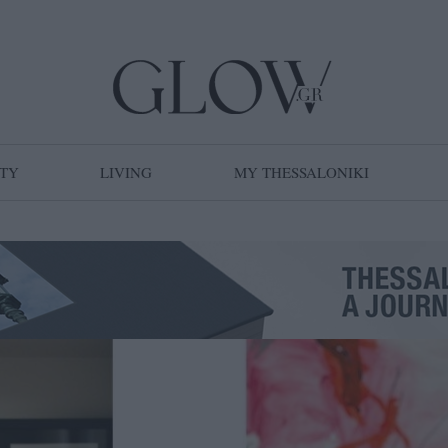
TY
LIVING
MY THESSALONIKI