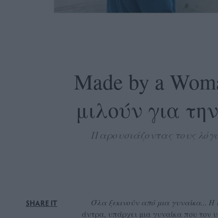
OLLOW
S
Made by a Wom
μιλούν για την
ABOUT
CONTACT
Παρουσιάζοντας τους λόγου
GLOW
NEWSLETTER
ΣΗΜΕΙΑ
ΔΙΑΝΟΜΗΣ
DVERTISE
Όλα ξεκινούν από μια γυναίκα... Η 
SHARE IT
ITEMAP
άντρα, υπάρχει μια γυναίκα που τον υπ