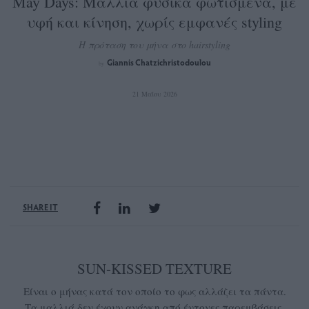
May Days: Μαλλιά φυσικά φωτισμένα, με
υφή και κίνηση, χωρίς εμφανές styling
Η πρόταση του μήνα στο hairstyling
Giannis Chatzichristodoulou
by
21 Μαΐου 2026
SHARE IT
SUN-KISSED TEXTURE
Είναι ο μήνας κατά τον οποίο το φως αλλάζει τα πάντα.
Τα μαλλιά δεν έχουν ανάγκη από έντονες παρεμβάσεις.