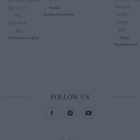
έκδοση
θρύλους
Vasiliki
by
στην
της
Doukoumopoulou
χώρα
μουσικής
μας
Eva
by
Chatziantonoglou
Demy
by
Papadopoulou
FOLLOW US