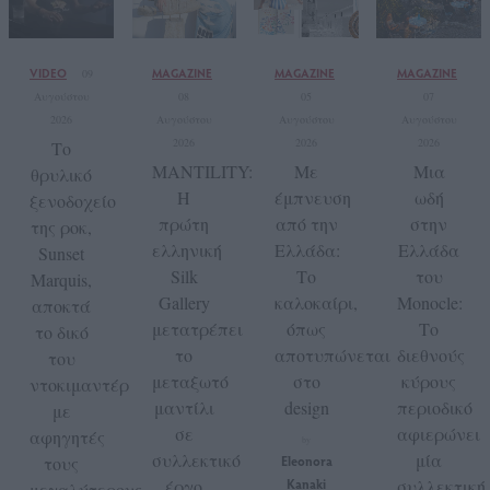
VIDEO
MAGAZINE
MAGAZINE
MAGAZINE
09
Αυγούστου
08
05
07
2026
Αυγούστου
Αυγούστου
Αυγούστου
2026
2026
2026
Το
MANTILITY:
Με
Μια
θρυλικό
Η
έμπνευση
ωδή
ξενοδοχείο
πρώτη
από την
στην
της ροκ,
ελληνική
Ελλάδα:
Ελλάδα
Sunset
Silk
Το
του
Marquis,
Gallery
καλοκαίρι,
Monocle:
αποκτά
μετατρέπει
όπως
Το
το δικό
το
αποτυπώνεται
διεθνούς
του
μεταξωτό
στο
κύρους
ντοκιμαντέρ
μαντίλι
design
περιοδικό
με
σε
αφιερώνει
αφηγητές
by
συλλεκτικό
μία
τους
Eleonora
έργο
Kanaki
συλλεκτική
μεγαλύτερους