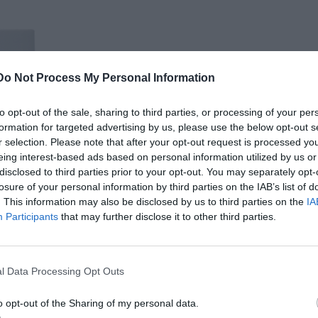
Do Not Process My Personal Information
to opt-out of the sale, sharing to third parties, or processing of your per
formation for targeted advertising by us, please use the below opt-out s
r selection. Please note that after your opt-out request is processed y
eing interest-based ads based on personal information utilized by us or
disclosed to third parties prior to your opt-out. You may separately opt-
losure of your personal information by third parties on the IAB’s list of
. This information may also be disclosed by us to third parties on the
IA
Participants
that may further disclose it to other third parties.
l Data Processing Opt Outs
ο συχνές beauty ανησυχίες και το
Cellulait
δημιουργήθηκε
o opt-out of the Sharing of my personal data.
της υφής της επιδερμίδας. Πρόκειται για μία κρέμα σε