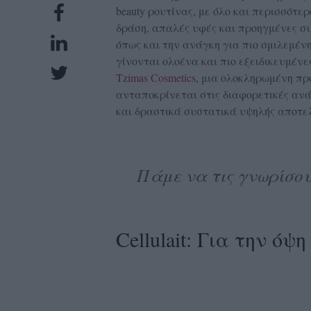
beauty ρουτίνας, με όλο και περισσότ
UBSCRIPTIONS
δράση, απαλές υφές και προηγμένες σ
GLOW
όπως και την ανάγκη για πιο σμιλεμέν
IVING
γίνονται ολοένα και πιο εξειδικευμένε
0
Tzimas Cosmetics
, μια ολοκληρωμένη πρ
ανταποκρίνεται στις διαφορετικές ανά
ρόνια
και δραστικά συστατικά υψηλής αποτε
NEW
Πάμε να τις γνωρίσου
ISSUE
Cellulait: Για την όψ
ροι
ρήσης
ολιτική
πορρήτου