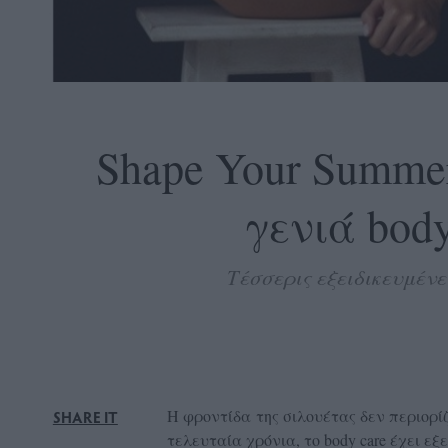
OLLOW
S
Shape Your Summer
γενιά bod
ABOUT
CONTACT
Τέσσερις εξειδικευμένε
GLOW
NEWSLETTER
ΣΗΜΕΙΑ
ΔΙΑΝΟΜΗΣ
DVERTISE
Η φροντίδα της σιλουέτας δεν περιορί
SHARE IT
ITEMAP
τελευταία χρόνια, το body care έχει ε