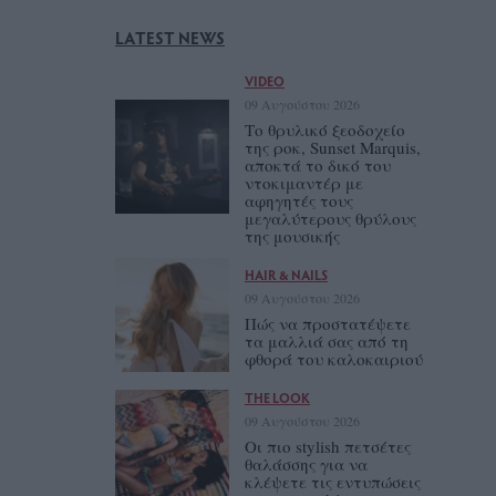
LATEST NEWS
VIDEO
09 Αυγούστου 2026
Το θρυλικό ξεοδοχείο
της ροκ, Sunset Marquis,
αποκτά το δικό του
ντοκιμαντέρ με
αφηγητές τους
μεγαλύτερους θρύλους
της μουσικής
HAIR & NAILS
09 Αυγούστου 2026
Πώς να προστατέψετε
τα μαλλιά σας από τη
φθορά του καλοκαιριού
THE LOOK
09 Αυγούστου 2026
Οι πιο stylish πετσέτες
θαλάσσης για να
κλέψετε τις εντυπώσεις