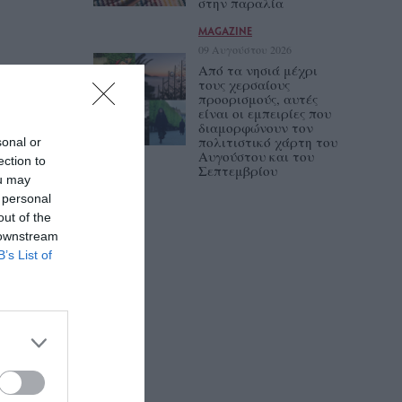
στην παραλία
MAGAZINE
09 Αυγούστου 2026
Από τα νησιά μέχρι
τους χερσαίους
προορισμούς, αυτές
είναι οι εμπειρίες που
διαμορφώνουν τον
πολιτιστικό χάρτη του
sonal or
Αυγούστου και του
ection to
Σεπτεμβρίου
ou may
 personal
out of the
 downstream
B’s List of