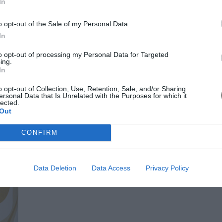
In
en coffee, συστατικά γνωστά για τη δράση τους στην τόνωση
θεσή του συμβάλλει στη μείωση της όψης «φλοιού
o opt-out of the Sale of my Personal Data.
νει και ενισχύει την ελαστικότητα του δέρματος,
In
ι αναζωογονημένη.
to opt-out of processing my Personal Data for Targeted
ing.
νη δράση για το τοπικό πάχος
In
o opt-out of Collection, Use, Retention, Sale, and/or Sharing
ersonal Data that Is Unrelated with the Purposes for which it
lected.
Out
CONFIRM
Data Deletion
Data Access
Privacy Policy