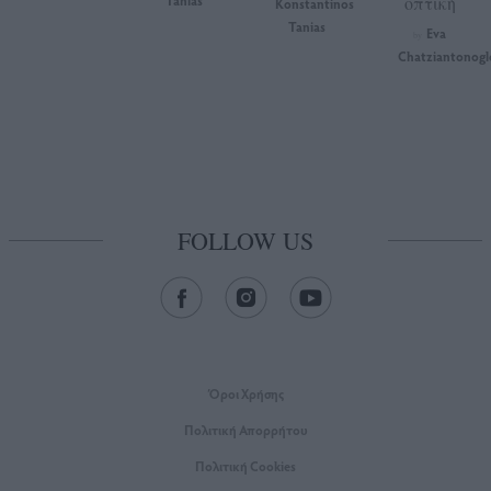
οπτική
Konstantinos
Tanias
Eva
by
Chatziantonogl
FOLLOW US
Όροι Xρήσης
Πολιτική Απορρήτου
Πολιτική Cookies