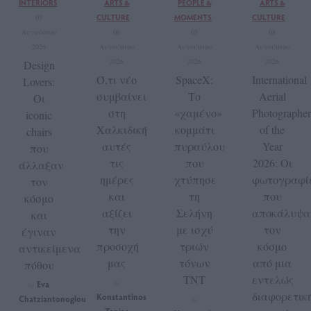
INTERIORS
ARTS &
PEOPLE &
ARTS &
CULTURE
MOMENTS
CULTURE
07
Αυγούστου
06
05
08
2026
Αυγούστου
Αυγούστου
Αυγούστου
2026
2026
2026
Design
Ό,τι νέο
SpaceX:
International
Lovers:
συμβαίνει
Το
Aerial
Οι
στη
«χαμένο»
Photographer
iconic
Χαλκιδική
κομμάτι
of the
chairs
αυτές
πυραύλου
Year
που
τις
που
2026: Οι
άλλαξαν
ημέρες
χτύπησε
φωτογραφί
τον
και
τη
που
κόσμο
αξίζει
Σελήνη
αποκάλυψα
και
την
με ισχύ
τον
έγιναν
προσοχή
τριών
κόσμο
αντικείμενα
μας
τόνων
από μια
πόθου
TNT
εντελώς
Eva
by
by
διαφορετικ
Konstantinos
Chatziantonoglou
by
Tanias