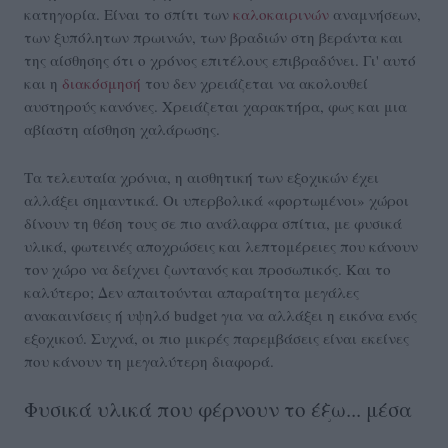
κατηγορία. Είναι το σπίτι των
καλοκαιρινών
αναμνήσεων,
των ξυπόλητων πρωινών, των βραδιών στη βεράντα και
της αίσθησης ότι ο χρόνος επιτέλους επιβραδύνει. Γι' αυτό
και η
διακόσμησή
του δεν χρειάζεται να ακολουθεί
αυστηρούς κανόνες. Χρειάζεται χαρακτήρα, φως και μια
αβίαστη αίσθηση χαλάρωσης.
Τα τελευταία χρόνια, η αισθητική των εξοχικών έχει
αλλάξει σημαντικά. Οι υπερβολικά «φορτωμένοι» χώροι
δίνουν τη θέση τους σε πιο ανάλαφρα σπίτια, με φυσικά
υλικά, φωτεινές αποχρώσεις και λεπτομέρειες που κάνουν
τον χώρο να δείχνει ζωντανός και προσωπικός. Και το
καλύτερο; Δεν απαιτούνται απαραίτητα μεγάλες
ανακαινίσεις ή υψηλό budget για να αλλάξει η εικόνα ενός
εξοχικού. Συχνά, οι πιο μικρές παρεμβάσεις είναι εκείνες
που κάνουν τη μεγαλύτερη διαφορά.
Φυσικά υλικά που φέρνουν το έξω... μέσα