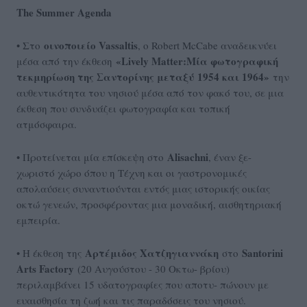
The Summer Agenda
οινοποιείο Vassaltis
• Στο
, ο Robert McCabe αναδεικνύει
«Lively Matter:
Μία φωτογραφική
μέσα από την έκθεση
τεκμηρίωση της Σαντορίνης μεταξύ 1954 και 1964»
την
αυθεντικότητα του νησιού μέσα από τον φακό του, σε μια
έκθεση που συνδυάζει φωτογραφία και τοπική
ατμόσφαιρα.
Alisachni
• Προτείνεται μία επίσκεψη στο
, έναν ξε-
χωριστό χώρο όπου η Τέχνη και οι γαστρονομικές
απολαύσεις συναντιούνται εντός μιας ιστορικής οικίας
οκτώ γενεών, προσφέροντας μια μοναδική, αισθητηριακή
εμπειρία.
Αρτέμιδος Χατζηγιαννάκη
Santorini
• Η έκθεση της
στο
Arts Factory
(20 Αυγούστου - 30 Οκτω- βρίου)
περιλαμβάνει 15 υδατογραφίες που αποτυ- πώνουν με
ευαισθησία τη ζωή και τις παραδόσεις του νησιού.