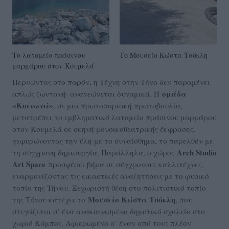
Το λατομείο πράσινου
Το Μουσείο Κώστα Τσόκλη
μαρμάρου στον Κουμελά
Περνώντας στο παρόν, η Τέχνη στην Τήνο δεν παραμένει
ομάδα
απλώς ζωντανή· ανανεώνεται δυναμικά. Η
«Κοινωνώ»
, σε μια πρωτοποριακή πρωτοβουλία,
μετατρέπει το εμβληματικό λατομείο πράσινου μαρμάρου
στον Κουμελά σε σκηνή μουσικοθεατρικής έκφρασης,
γεφυρώνοντας την ύλη με το συναίσθημα, το παρελθόν με
Arch Studio
τη σύγχρονη δημιουργία. Παράλληλα, ο χώρος
Art Space
προσφέρει βήμα σε σύγχρονους καλλιτέχνες,
εναρμονίζοντας τις εικαστικές αναζητήσεις με το φυσικό
τοπίο της Τήνου. Ξεχωριστή θέση στο πολιτιστικό τοπίο
Μουσείο Κώστα Τσόκλη
της Τήνου κατέχει το
, που
στεγάζεται σ’ ένα ανακαινισμένο δημοτικό σχολείο στο
χωριό Κάμπος. Αφιερωμένο σ’ έναν από τους πλέον