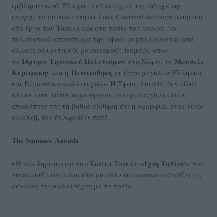
εμβληματικούς Έλληνες καλλιτέχνες της σύγχρονης
εποχής, το μουσείο στήνει έναν ζωντανό διάλογο ανάμεσα
στο έργο του Τσόκλη και στο τοπίο του νησιού. Το
πολιτιστικό αποτύπωμα της Τήνου συμπληρώνεται από
άλλους σημαντικούς μουσειακούς θεσμούς, όπως
Ίδρυμα Τηνιακού Πολιτισμού
Μουσείο
το
στη Χώρα, το
Κεραμικής
Πινακοθήκη
και η
με έργα μεγάλων Ελλήνων
και Ευρωπαίων καλλιτεχνών. Η Τήνος, λοιπόν, δεν είναι
απλώς ένας τόπος δημιουργίας, που μεταγγίζει στους
επισκέπτες της τη βαθιά αίσθηση ότι η ομορφιά, όταν είναι
αληθινή, δεν ξεθωριάζει ποτέ.
The Summer Agenda
«Ίχνη Τοπίου»
• Η νέα δημιουργία του Κώστα Τσόκλη
που
παρουσιάζεται τώρα στο μουσείο του αντικατοπτρίζει τη
σύνδεση του καλλιτέχνη με το τοπίο.