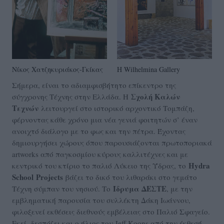
Νίκος Χατζηκυριάκος-Γκίκας
Η Wilhelmina Gallery
Σήμερα, είναι το αδιαμφισβήτητο επίκεντρο της
Σχολή Καλών
σύγχρονης Τέχνης στην Ελλάδα. Η
Τεχνών
λειτουργεί στο ιστορικό αρχοντικό Τομπάζη,
φέρνοντας κάθε χρόνο μια νέα γενιά φοιτητών σ’ έναν
ανοιχτό διάλογο με το φως και την πέτρα. Έχοντας
δημιουργήσει χώρους όπου παρουσιάζονται πρωτοποριακά
artworks από παγκοσμίου κύρους καλλιτέχνες και με
Hydra
κεντρικό του κτίριο το παλιό Λύκειο της Ύδρας, το
School
Projects
βάζει το δικό του λιθαράκι στο γεμάτο
Ίδρυμα ΔΕΣΤΕ
Τέχνη σύμπαν του νησιού. Το
, με την
εμβληματική παρουσία του συλλέκτη Δάκη Ιωάννου,
φιλοξενεί εκθέσεις διεθνούς εμβέλειας στο Παλιό Σφαγείο.
Εκεί, δεσπόζει και ο ήλιος του Jeff Koons από την έκθεσή