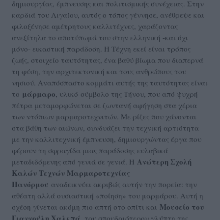
δημιουργίας, έμπνευσης και πολιτισμικής συνέχειας. Στην
καρδιά του Αιγαίου, αυτός ο τόπος γέννησε, ανέθρεψε και
φιλοξένησε αμέτρητους καλλιτέχνες, χαράζοντας
ανεξίτηλα το αποτύπωμά του στην ελληνική -και όχι
μόνο- εικαστική παράδοση. Η Τέχνη εκεί είναι τρόπος
ζωής, στοιχείο ταυτότητας, ένα βαθύ βίωμα που διαπερνά
τη φύση, την αρχιτεκτονική και τους ανθρώπους του
νησιού. Αναπόσπαστο κομμάτι αυτής της ταυτότητας είναι
μάρμαρο
το
, υλικό-σύμβολο της Τήνου, που από ψυχρή
πέτρα μεταμορφώνεται σε ζωντανή αφήγηση στα χέρια
των ντόπιων μαρμαροτεχνιτών. Με ρίζες που χάνονται
στα βάθη των αιώνων, συνδυάζει την τεχνική αρτιότητα
με την καλλιτεχνική έμπνευση, δημιουργώντας έργα που
φέρουν τη σφραγίδα μιας παράδοσης ευλαβικά
Ανώτερη Σχολή
μεταδιδόμενης από γενιά σε γενιά. Η
Καλών Τεχνών Μαρμαροτεχνίας
Πανόρμου
αναδεικνύει ακριβώς αυτήν την πορεία: την
αθέατη αλλά ουσιαστική «ποίηση» του μαρμάρου. Αυτή η
Μουσείο του
σχέση γίνεται ακόμη πιο απτή στο σπίτι και
Γιαννούλη Χαλεπά
, του σπουδαιότερου γλύπτη της