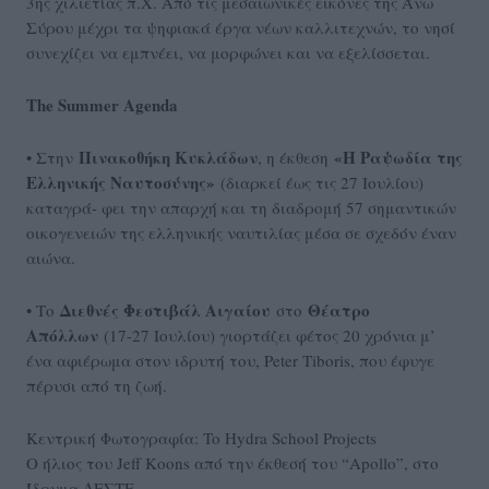
3ης χιλιετίας π.Χ. Από τις μεσαιωνικές εικόνες της Άνω
Σύρου μέχρι τα ψηφιακά έργα νέων καλλιτεχνών, το νησί
συνεχίζει να εμπνέει, να μορφώνει και να εξελίσσεται.
The Summer Agenda
Πινακοθήκη Κυκλάδων
«Η Ραψωδία της
• Στην
, η έκθεση
Ελληνικής Ναυτοσύνης»
(διαρκεί έως τις 27 Ιουλίου)
καταγρά- φει την απαρχή και τη διαδρομή 57 σημαντικών
οικογενειών της ελληνικής ναυτιλίας μέσα σε σχεδόν έναν
αιώνα.
Διεθνές Φεστιβάλ Αιγαίου
Θέατρο
• Το
στο
Απόλλων
(17-27 Ιουλίου) γιορτάζει φέτος 20 χρόνια μ’
ένα αφιέρωμα στον ιδρυτή του, Peter Tiboris, που έφυγε
πέρυσι από τη ζωή.
Κεντρική Φωτογραφία: To Hydra School Projects
O ήλιος του Jeff Koons από την έκθεσή του “Apollo”, στο
Ίδρυμα ΔΕΣΤΕ