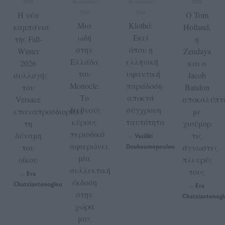
2026
Αυγούστου
Αυγούστου
2026
2026
2026
Η νέα
Ο Tom
Μια
Klothó:
καμπάνια
Holland,
ωδή
Εκεί
της Fall-
η
στην
όπου η
Winter
Zendaya
Ελλάδα
ελληνική
2026
και ο
του
υφαντική
συλλογής
Jacob
Monocle:
παράδοση
του
Batalon
Το
αποκτά
Versace
αποκαλύπτ
διεθνούς
σύγχρονη
επαναπροσδιορίζει
με
κύρους
ταυτότητα
τη
χιούμορ
περιοδικό
δύναμη
τις
Vasiliki
by
αφιερώνει
του
Doukoumopoulou
άγνωστες
μία
οίκου
πλευρές
συλλεκτική
τους
Eva
by
έκδοση
Chatziantonoglou
Eva
by
στην
Chatziantonogl
χώρα
μας