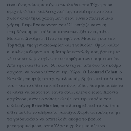
είναι ένας τόπος που έχει αγκαλιάσει την Τέχνη τόσο
σφιχτά, ώστε η καλλιτεχνική της ταυτότητα να είναι
πλέον ανεξίτηλα χαραγμένη στον εθνικό πολιτισμικό
χάρτη. Στην Επανάσταση του ’21, υπήρξε ναυτική
υπερδύναμη, με στόλο που συναγωνιζόταν τις τότε
Μεγάλες Δυνάμεις. Ήταν το νησί του Μιαούλη και του
Τομπάζη, της γενναιοδωρίας και της θυσίας. Όμως, καθώς
οι αιώνες κύλησαν και η Ιστορία καταλάγιασε, βρήκε μια
νέα αποστολή: να γίνει το καταφύγιο των οραματιστών.
Από τη δεκαετία του ’50, καλλιτέχνες από όλο τον κόσμο
Leonard Cohen
άρχισαν να ανακαλύπτουν την Ύδρα. Ο
, ο
Καναδός ποιητής και τραγουδοποιός, βρήκε εκεί το λιμάνι
του ‒ και το σπίτι του. «Ήταν ένας τόπος που μπορούσε να
σε κάνει να ακούς τον εαυτό σου», έλεγε ο ίδιος. Χρόνια
αργότερα, αυτός ο τόπος έκλεψε και την καρδιά του
Brice Marden
καλλιτέχνη
, που διατηρεί εκεί το δικό του
σπίτι με θέα το απέραντο γαλάζιο. Χωρίς αυτοκίνητα, με
τα γαϊδουράκια να αποτελούν ακόμα το βασικό
μεταφορικό μέσο, στην Ύδρα ο χρόνος μοιάζει να