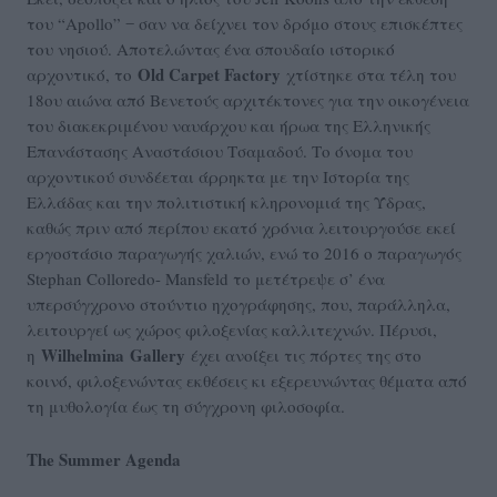
του “Apollo” ‒ σαν να δείχνει τον δρόμο στους επισκέπτες
του νησιού. Αποτελώντας ένα σπουδαίο ιστορικό
Old Carpet Factory
αρχοντικό, το
χτίστηκε στα τέλη του
18ου αιώνα από Βενετούς αρχιτέκτονες για την οικογένεια
του διακεκριμένου ναυάρχου και ήρωα της Ελληνικής
Επανάστασης Αναστάσιου Τσαμαδού. Το όνομα του
αρχοντικού συνδέεται άρρηκτα με την Ιστορία της
Ελλάδας και την πολιτιστική κληρονομιά της Ύδρας,
καθώς πριν από περίπου εκατό χρόνια λειτουργούσε εκεί
εργοστάσιο παραγωγής χαλιών, ενώ το 2016 ο παραγωγός
Stephan Colloredo- Mansfeld το μετέτρεψε σ’ ένα
υπερσύγχρονο στούντιο ηχογράφησης, που, παράλληλα,
λειτουργεί ως χώρος φιλοξενίας καλλιτεχνών. Πέρυσι,
Wilhelmina
Gallery
η
έχει ανοίξει τις πόρτες της στο
κοινό, φιλοξενώντας εκθέσεις κι εξερευνώντας θέματα από
τη μυθολογία έως τη σύγχρονη φιλοσοφία.
The Summer Agenda