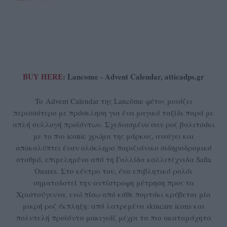
BUY HERE
: Lancome - Advent Calendar, atticadps.gr
To Advent Calendar της Lancôme φέτος μοιάζει
περισσότερο με πρόσκληση για ένα μαγικό ταξίδι παρά με
απλή συλλογή προϊόντων. Σχεδιασμένο σαν ροζ βαλιτσάκι
με το πιο iconic χρώμα της μάρκας, ανοίγει και
αποκαλύπτει έναν ολόκληρο παριζιάνικο σιδηροδρομικό
σταθμό, επιμελημένο από τη Γαλλίδα καλλιτέχνιδα Safia
Ouares. Στο κέντρο του, ένα επιβλητικό ρολόι
σηματοδοτεί την αντίστροφη μέτρηση προς τα
Χριστούγεννα, ενώ πίσω από κάθε πορτάκι κρύβεται μία
μικρή ροζ έκπληξη: από λατρεμένα skincare icons και
πολυτελή προϊόντα μακιγιάζ μέχρι τα πιο ακαταμάχητα