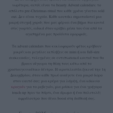
νωρίτερα, αυτός είναι τα beauty Advent calendars: το
απόλυτο pre-Christmas ritual που κάθε χρόνο γίνεται sold
out. Δεν είναι τυχαίο. Κάθε κουτάκι σηματοδοτεί μια
μικρή στιγμή χαράς που μας φέρνει ένα βήμα πιο κοντά
στις γιορτές, ειδικά όταν κρύβει μέσα του ένα από τα
αγαπημένα μας προϊόντα ομορφιάς.
Τα advent calendars που κυκλοφορούν φέτος κρύβουν
μικρές και μεγάλες εκπλήξεις σε mini ή και full-size
συσκευασίες, τυλιγμένες σε εντυπωσιακά κουτιά που θα
βρουν σίγουρα τη θέση τους κάτω από το
χριστουγεννιάτικο δέντρο. Η ιεροτελεστία ξεκινά την 1η
Δεκεμβρίου, όταν κάθε πρωί ανοίγετε ένα μικρό δώρο
στον εαυτό σας: μια κρέμα για λάμψη, ένα κόκκινο
κραγιόν
για το ρεβεγιόν, μια μάσκα για ένα γρήγορο
touch-up πριν το πάρτι, ένα άρωμα ή ένα πολυτελές
αφρόλουτρο που δίνει boost στη διάθεσή σας.