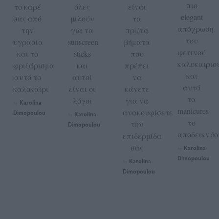
πιο
το καρέ
όλες
είναι
elegant
σας από
μιλούν
τα
απόχρωση
την
για τα
πρώτα
του
υγρασία
sunscreen
βήματα
φετινού
και το
sticks
που
καλοκαιριο
φριζάρισμα
και
πρέπει
και
αυτό το
αυτοί
να
αυτά
καλοκαίρι
είναι οι
κάνετε
τα
λόγοι
για να
Karolina
by
manicures
ανακουφίσετε
Dimopoulou
Karolina
by
το
την
Dimopoulou
αποδεικνύο
επιδερμίδα
σας
Karolina
by
Dimopoulou
Karolina
by
Dimopoulou