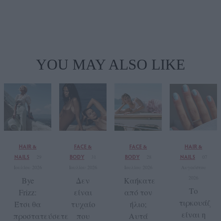
YOU MAY ALSO LIKE
HAIR &
FACE &
FACE &
HAIR &
NAILS
BODY
BODY
NAILS
29
31
28
07
Ιουλίου 2026
Ιουλίου 2026
Ιουλίου 2026
Αυγούστου
2026
Bye
Δεν
Καήκατε
Το
Frizz:
είναι
από τον
τιρκουάζ
Έτσι θα
τυχαίο
ήλιο;
είναι η
προστατεύσετε
που
Αυτά