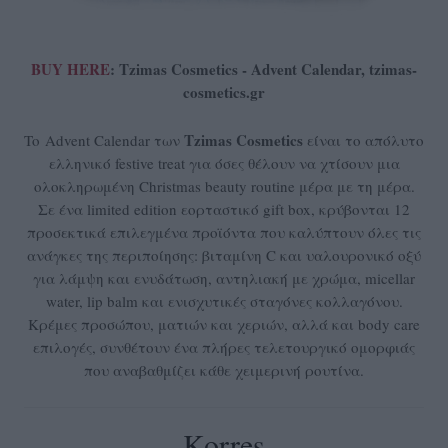
BUY HERE
: Tzimas Cosmetics - Advent Calendar, tzimas-
cosmetics.gr
Tzimas Cosmetics
To Advent Calendar των
είναι το απόλυτο
ελληνικό festive treat για όσες θέλουν να χτίσουν μια
ολοκληρωμένη Christmas beauty routine μέρα με τη μέρα.
Σε ένα limited edition εορταστικό gift box, κρύβονται 12
προσεκτικά επιλεγμένα προϊόντα που καλύπτουν όλες τις
ανάγκες της περιποίησης: βιταμίνη C και υαλουρονικό οξύ
για λάμψη και ενυδάτωση, αντηλιακή με χρώμα, micellar
water, lip balm και ενισχυτικές σταγόνες κολλαγόνου.
Κρέμες προσώπου, ματιών και χεριών, αλλά και body care
επιλογές, συνθέτουν ένα πλήρες τελετουργικό ομορφιάς
που αναβαθμίζει κάθε χειμερινή ρουτίνα.
Korres