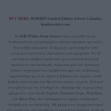
BUY HERE
: KORRES Limited Edition Advent Calendar,
hondoscenter.com
Folk Wishes from Greece
Το
είναι ένα από τα πιο
πληθωρικά και καλοδομημένα advent calendars της σεζόν.
Ένα ταξίδι ομορφιάς 24 ημερών, εμπνευσμένο από
ελληνικά συστατικά, παραδόσεις και αρώματα. Τα 24
κουτάκια, κρύβουν μέσα τους μια πλούσια συλλογή
προϊόντων για πρόσωπο, σώμα και μαλλιά: δροσερές
μάσκες αγγουριού και προβιοτικά gel για ενυδάτωση,
αφρόλουτρα με ελιά, άμπελο ή βασιλικό–λεμόνι, scrub
βαθιάς απολέπισης και θρεπτικές κρέμες χεριών. Η σειρά
συνεχίζεται με τις αγαπημένες, προηγμένης τεχνολογίας
φόρμουλες των Greek Yoghurt, Santorini Grape, Wild Rose
και Black Pine, που προσφέρουν λάμψη, καθαρισμό,
σύσφιξη και νεανική όψη.
Με φόρμουλες δερματολογικά
ελεγμένες και μια ξεκάθαρη ελληνική ταυτότητα, αυτό το