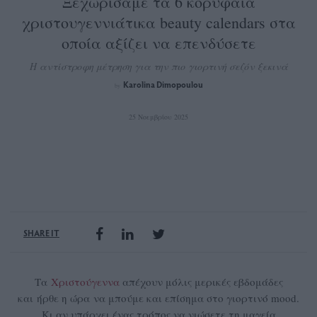
Ξεχωρίσαμε τα 6 κορυφαία
χριστουγεννιάτικα beauty calendars στα
οποία αξίζει να επενδύσετε
Η αντίστροφη μέτρηση για την πιο γιορτινή σεζόν ξεκινά
Karolina Dimopoulou
by
25 Νοεμβρίου 2025
SHARE IT
Τα
Χριστούγεννα
απέχουν μόλις μερικές εβδομάδες
και ήρθε η ώρα να μπούμε και επίσημα στο γιορτινό mood.
Κι αν υπάρχει ένας τρόπος να νιώσετε τη μαγεία