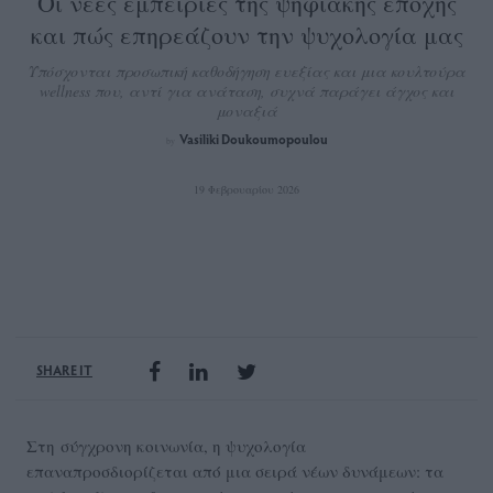
Οι νέες εμπειρίες της ψηφιακής εποχής
και πώς επηρεάζουν την ψυχολογία μας
Υπόσχονται προσωπική καθοδήγηση ευεξίας και μια κουλτούρα
wellness που, αντί για ανάταση, συχνά παράγει άγχος και
μοναξιά
Vasiliki Doukoumopoulou
by
19 Φεβρουαρίου 2026
SHARE IT
Στη σύγχρονη κοινωνία, η ψυχολογία
επαναπροσδιορίζεται από μια σειρά νέων δυνάμεων: τα