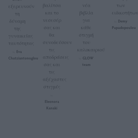
βαλίτσα
νέα
των
εξερευνούν
και το
βιβλία
ειδικοτήτων
τη
νεσεσέρ
για
δύναμη
Demy
by
σας και
κάθε
της
Papadopoulou
θα
στιγμή
γυναικείας
συνοδεύσουν
του
ταυτότητας
τις
καλοκαιριού
Eva
by
αποδράσεις
Chatziantonoglou
GLOW
by
σας και
team
τις
αξέχαστες
στιγμές
by
Eleonora
Kanaki