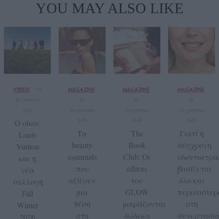
YOU MAY ALSO LIKE
VIDEO
MAGAZINE
MAGAZINE
MAGAZINE
05
Αυγούστου
04
03
03
2026
Αυγούστου
Αυγούστου
Αυγούστου
2026
2026
2026
Ο οίκος
Τα
The
Γιατί η
Louis
beauty
Book
σύγχρονη
Vuitton
essentials
Club: Οι
οδοντιατρι
και η
που
editors
βασίζεται
νέα
αξίζουν
του
όλο και
συλλογή
μια
GLOW
περισσότερ
Fall
θέση
μοιράζονται
στη
Winter
στη
δώδεκα
συνεργασί
2026