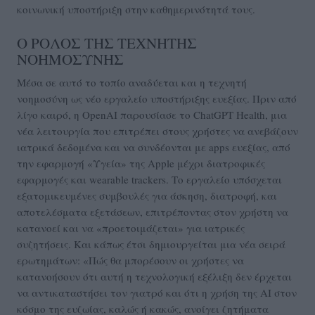
κοινωνική υποστήριξη στην καθημερινότητά τους.
Ο ΡΟΛΟΣ ΤΗΣ ΤΕΧΝΗΤΗΣ
ΝΟΗΜΟΣΥΝΗΣ
Μέσα σε αυτό το τοπίο αναδύεται και η τεχνητή
νοημοσύνη ως νέο εργαλείο υποστήριξης ευεξίας. Πριν από
λίγο καιρό, η OpenAI παρουσίασε το ChatGPT Health, μια
νέα λειτουργία που επιτρέπει στους χρήστες να ανεβάζουν
ιατρικά δεδομένα και να συνδέονται με apps ευεξίας, από
την εφαρμογή «Υγεία» της Apple μέχρι διατροφικές
εφαρμογές και wearable trackers. Το εργαλείο υπόσχεται
εξατομικευμένες συμβουλές για άσκηση, διατροφή, και
αποτελέσματα εξετάσεων, επιτρέποντας στον χρήστη να
κατανοεί και να «προετοιμάζεται» για ιατρικές
συζητήσεις. Και κάπως έτσι δημιουργείται μια νέα σειρά
ερωτημάτων: «Πώς θα μπορέσουν οι χρήστες να
κατανοήσουν ότι αυτή η τεχνολογική εξέλιξη δεν έρχεται
να αντικαταστήσει τον γιατρό και ότι η χρήση της AI στον
κόσμο της ευζωίας, καλώς ή κακώς, ανοίγει ζητήματα