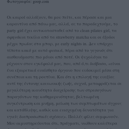
Φωτογραφία: goop.com
Οι καιροί αλλάζουν, θα μου πείτε, και πέρασε και μια
καραντίνα από πάνω μας, αλλά, ας το παραδεχτούμε, το
party girl έχει αντικατασταθεί από το clean pilates girl, τα
σφηνάκια τεκίλα από τα strawberry matcha και οι έξοδοι
μέχρι πρωίας στα μπαρ, με early nights in. Δεν υπάρχει
τίποτα κακό με αυτό φυσικά, πέρα από το γεγονός ότι
αισθανόμαστε πιο μόνοι από ποτέ. Οι ψυχολόγοι το
ρίχνουν στον εγκέφαλό μας, που, από ό,τι διάβασα, «είναι
ένα εξαιρετικά ευαίσθητο όργανο που ευδοκιμεί μέσα στη
συνέπεια και τη ρουτίνα. Και ότι η επιλογή της ευεξίας
αντί της έντονης κοινωνικής ζωής, συχνά, μεταφράζεται σε
μεγαλύτερη ικανότητα διαχείρισης των στρεσογόνων
παραγόντων της καθημερινότητας, βελτιωμένη
συγκέντρωση και μνήμη, μείωση των συμπτωμάτων άγχους
και κατάθλιψης, καθώς και ενισχυμένη δυνατότητα για
υγιείς διαπροσωπικές σχέσεις». Πολλές φίλες συμφωνούν.
Μου εκμυστηρεύονται ότι, πράγματι, νιώθουν καλύτερα