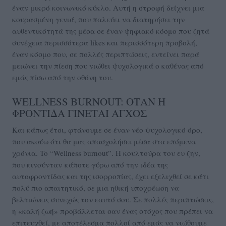
έναν μικρό κοινωνικό κύκλο. Αυτή η στροφή δείχνει μια
κουρασμένη γενιά, που παλεύει να διατηρήσει την
αυθεντικότητά της μέσα σε έναν ψηφιακό κόσμο που ζητά
συνέχεια περισσότερα likes και περισσότερη προβολή,
έναν κόσμο που, σε πολλές περιπτώσεις, εντείνει παρά
μειώνει την πίεση που νιώθει ψυχολογικά ο καθένας από
εμάς πίσω από την οθόνη του.
WELLNESS BURNOUT: ΟΤΑΝ Η
ΦΡΟΝΤΙΔΑ ΓΙΝΕΤΑΙ ΑΓΧΟΣ
Και κάπως έτσι, φτάνουμε σε έναν νέο ψυχολογικό όρο,
που ακούω ότι θα μας απασχολήσει μέσα στα επόμενα
χρόνια. To “Wellness burnout”. Η κουλτούρα του ευ ζην,
που κινούνταν κάποτε γύρω από την ιδέα της
αυτοφροντίδας και της ισορροπίας, έχει εξελιχθεί σε κάτι
πολύ πιο απαιτητικό, σε μια ηθική υποχρέωση να
βελτιώνεις συνεχώς τον εαυτό σου. Σε πολλές περιπτώσεις,
η «καλή ζωή» προβάλλεται σαν ένας στόχος που πρέπει να
επιτευχθεί, με αποτέλεσμα πολλοί από εμάς να νιώθουμε