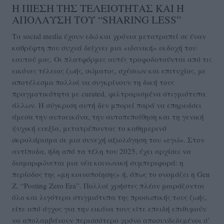
Η ΠΙΕΣΗ ΤΗΣ ΤΕΛΕΙΟΤΗΤΑΣ ΚΑΙ Η
ΑΠΟΛΑΥΣΗ ΤΟΥ “SHARING LESS”
Τα social media έχουν εδώ και χρόνια μετατραπεί σε έναν
καθρέφτη που συχνά δείχνει μια «ιδανική» εκδοχή του
εαυτού μας. Οι πλατφόρμες αυτές τροφοδοτούνται από τις
εικόνες τέλειας ζωής, σώματος, σχέσεων και επιτυχίας, με
αποτέλεσμα πολλοί να συγκρίνουν τη δική τους
πραγματικότητα με curated, φιλτραρισμένα στιγμιότυπα
άλλων. Η σύγκριση αυτή δεν μπορεί παρά να επηρεάσει
άμεσα την αυτοεικόνα, την αυτοπεποίθηση και τη γενική
ψυχική ευεξία, μετατρέποντας το καθημερινό
σκρολάρισμα σε μια συνεχή αξιολόγηση του «εγώ». Στον
αντίποδα, ήδη από τα τέλη του 2025, έχει αρχίσει να
διαμορφώνεται μια νέα κοινωνική συμπεριφορά: η
περίοδος της «μη κοινοποίησης» ή, όπως το ονομάζει η Gen
Z, “Posting Zero Era”. Πολλοί χρήστες πλέον μοιράζονται
όλο και λιγότερα στιγμιότυπα της προσωπικής τους ζωής,
είτε από άγχος για την εικόνα τους είτε επειδή επιθυμούν
να απολαμβάνουν περισσότερο χρόνο αποσυνδεδεμένοι σ’