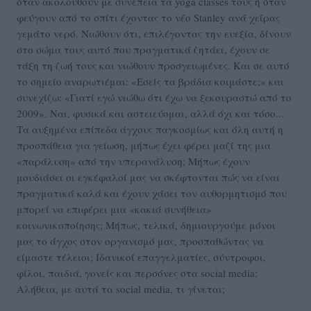
όταν ακολουθούν με συνέπεια τα yoga classes τους ή όταν
φεύγουν από το σπίτι έχοντας το νέο Stanley ανά χείρας
γεμάτο νερό. Νιώθουν ότι, επιλέγοντας την ευεξία, δίνουν
στο σώμα τους αυτό που πραγματικά ζητάει, έχουν σε
τάξη τη ζωή τους και νιώθουν προσγειωμένες. Και σε αυτό
το σημείο αναρωτιέμαι: «Εσείς τα βράδια κοιμάστε;» και
συνεχίζω: «Γιατί εγώ νιώθω ότι έχω να ξεκουραστώ από το
2009». Ναι, φυσικά και αστειεύομαι, αλλά όχι και τόσο...
Τα αυξημένα επίπεδα άγχους παγκοσμίως και όλη αυτή η
προσπάθεια για γείωση, μήπως έχει φέρει μαζί της μια
«παράλυση» από την υπερανάλυση; Μήπως έχουν
μουδιάσει οι εγκέφαλοί μας να σκέφτονται πώς να είναι
πραγματικά καλά και έχουν χάσει τον αυθορμητισμό που
μπορεί να επιφέρει μια «κακιά συνήθεια»
κοινωνικοποίησης; Μήπως, τελικά, δημιουργούμε μόνοι
μας το άγχος στον οργανισμό μας, προσπαθώντας να
είμαστε τέλειοι; Ιδανικοί επαγγελματίες, σύντροφοι,
φίλοι, παιδιά, γονείς και περσόνες στα social media;
Αλήθεια, με αυτά τα social media, τι γίνεται;