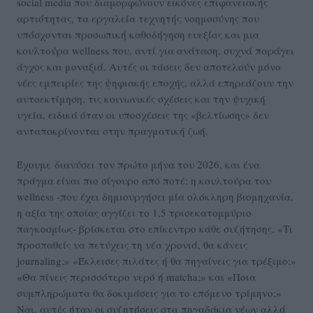
social media που διαμορφώνουν εικόνες επιφανειακής
αρτιότητας, τα εργαλεία τεχνητής νοημοσύνης που
υπόσχονται προσωπική καθοδήγηση ευεξίας και μια
κουλτούρα wellness που, αντί για ανάταση, συχνά παράγει
άγχος και μοναξιά. Αυτές οι τάσεις δεν αποτελούν μόνο
νέες εμπειρίες της ψηφιακής εποχής, αλλά επηρεάζουν την
αυτοεκτίμηση, τις κοινωνικές σχέσεις και την ψυχική
υγεία, ειδικά όταν οι υποσχέσεις της «βελτίωσης» δεν
ανταποκρίνονται στην πραγματική ζωή.
Έχουμε διανύσει τον πρώτο μήνα του 2026, και ένα
πράγμα είναι πιο σίγουρο από ποτέ: η κουλτούρα του
wellness -που έχει δημιουργήσει μία ολόκληρη βιομηχανία,
η αξία της οποίας αγγίζει το 1,5 τρισεκατομμύριο
παγκοσμίως- βρίσκεται στο επίκεντρο κάθε συζήτησης. «Τι
προσπαθείς να πετύχεις τη νέα χρονιά, θα κάνεις
journaling;» «Έκλεισες πιλάτες ή θα πηγαίνεις για τρέξιμο;»
«Θα πίνεις περισσότερο νερό ή matcha;» και «Ποια
συμπληρώματα θα δοκιμάσεις για το επόμενο τρίμηνο;»
Ναι, αυτές ήταν οι συζητήσεις στα πηγαδάκια νέων αλλά