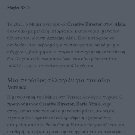
Mugler SS25
Creative Director στον Alaïa
Το 2021, ο Mulier ανέλαβε ως
,
έναν οίκο με μεγάλη ιστορία και κληρονομιά, μετά τον
θάνατο του ιδρυτή Azzedine Alaïa. Εκεί κατάφερε να
συνδυάσει τον σεβασμό για το πνεύμα του brand με μια
σύγχρονη, βιώσιμη και εμπορικά επιτυχημένη κατεύθυνση.
Θα έλεγε κανείς πως απογείωσε τον οίκο μέσα από τις
-πολλές φορές- αναπάντεχες συλλογές του.
Μια περίοδος αλλαγών για τον οίκο
Versace
Η μετακίνηση του Mulier στη Versace δεν έγινε τυχαία. Ο
προηγούμενος Creative Director, Dario Vitale
, είχε
αποχωρήσει από τον ρόλο μετά από μόλις μία σεζόν,
λίγους μήνες αφότου ολοκληρώθηκε η εξαγορά της
εταιρείας από την Prada Group.Η εταιρεία χρειάζεται μια
σταθερή, ικανή και εμπνευσμένη ηγεσία για να ανανεώσει