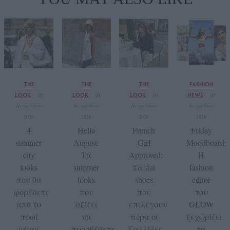
THE
THE
THE
FASHION
LOOK
LOOK
LOOK
NEWS
05
01
04
07
Αυγούστου
Αυγούστου
Αυγούστου
Αυγούστου
2026
2026
2026
2026
4
Hello
French
Friday
summer
August:
Girl
Moodboard:
city
Τα
Approved:
Η
looks
summer
Τα flat
fashion
που θα
looks
shoes
editor
φορέσετε
που
που
του
από το
αξίζει
επιλέγουν
GLOW
πρωί
να
τώρα οι
ξεχωρίζει
μέχρι
προσθέσετε
Γαλλίδες
τα