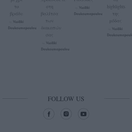
το
στη
highlights
Vasiliki
by
βράδυ
βαλίτσα
της
Doukoumopoulou
των
μόδας
Vasiliki
by
διακοπών
Doukoumopoulou
Vasiliki
by
σας
Doukoumopoul
Vasiliki
by
Doukoumopoulou
FOLLOW US