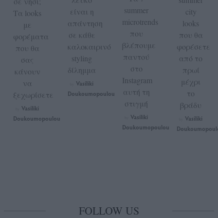
σε νησί;
summer
είναι η
city
Τα looks
microtrends
απάντηση
looks
με
που
σε κάθε
που θα
φορέματα
βλέπουμε
καλοκαιρινό
φορέσετε
που θα
παντού
styling
από το
σας
στο
δίλημμα
πρωί
κάνουν
Instagram
μέχρι
να
Vasiliki
by
αυτή τη
το
ξεχωρίσετε
Doukoumopoulou
στιγμή
βράδυ
Vasiliki
by
Vasiliki
Doukoumopoulou
Vasiliki
by
by
Doukoumopoulou
Doukoumopoul
FOLLOW US