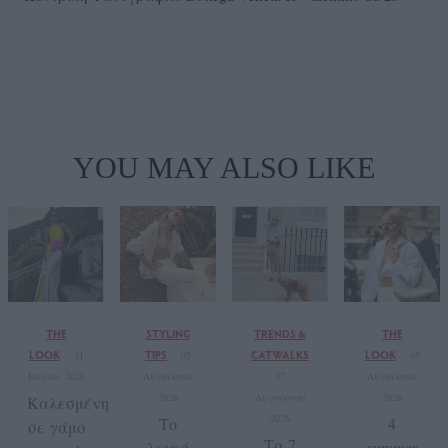
YOU MAY ALSO LIKE
THE
STYLING
TRENDS &
THE
LOOK
TIPS
CATWALKS
LOOK
31
02
05
Ιουλίου 2026
Αυγούστου
07
Αυγούστου
2026
Αυγούστου
2026
Καλεσμένη
2026
Το
4
σε γάμο
Τα 7
λευκό
summer