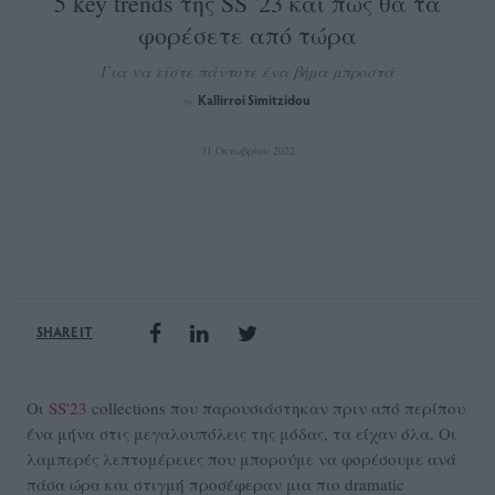
5 key trends της SS '23 και πώς θα τα
φορέσετε από τώρα
Για να είστε πάντοτε ένα βήμα μπροστά
Kallirroi Simitzidou
by
31 Οκτωβρίου 2022
SHARE IT
Οι
SS'23
collections που παρουσιάστηκαν πριν από περίπου
ένα μήνα στις μεγαλουπόλεις της μόδας, τα είχαν όλα. Οι
λαμπερές λεπτομέρειες που μπορούμε να φορέσουμε ανά
πάσα ώρα και στιγμή προσέφεραν μια πιο dramatic