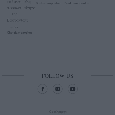
καλοντυμένη
Doukoumopoulou
Doukoumopoulou
προσωπικότητα
της
Βρετανίας;
Eva
by
Chatziantonoglou
FOLLOW US
Όροι Xρήσης