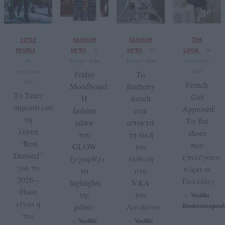
STYLE
FASHION
FASHION
THE
PEOPLE
NEWS
NEWS
LOOK
31
29
04
03
Ιουλίου 2026
Ιουλίου 2026
Αυγούστου
Αυγούστου
2026
Friday
Το
2026
French
Moodboard:
Burberry
Το Tatler
Girl
Η
trench
δημοσίευσε
Approved:
fashion
coat
τη
Τα flat
editor
αποκτά
λίστα
shoes
του
τη δική
“Best
που
GLOW
του
Dressed”
επιλέγουν
ξεχωρίζει
έκθεση
για το
τώρα οι
τα
στο
2026 –
Γαλλίδες
highlights
V&A
Ποια
της
του
Vasiliki
by
είναι η
μόδας
Λονδίνου
Doukoumopoul
πιο
Vasiliki
Vasiliki
by
by