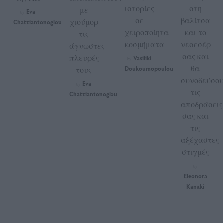
ιστορίες
στη
με
Eva
by
σε
βαλίτσα
χιούμορ
Chatziantonoglou
χειροποίητα
και το
τις
κοσμήματα
νεσεσέρ
άγνωστες
σας και
πλευρές
Vasiliki
by
θα
τους
Doukoumopoulou
συνοδεύσο
Eva
by
τις
Chatziantonoglou
αποδράσεις
σας και
τις
αξέχαστες
στιγμές
by
Eleonora
Kanaki