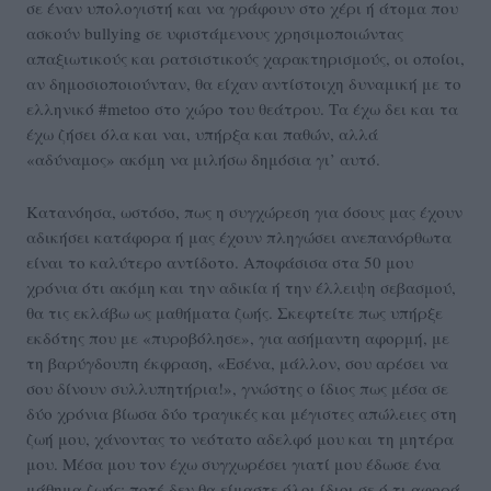
σε έναν υπολογιστή και να γράφουν στο χέρι ή άτομα που
ασκούν bullying σε υφιστάμενους χρησιμοποιώντας
απαξιωτικούς και ρατσιστικούς χαρακτηρισμούς, οι οποίοι,
αν δημοσιοποιούνταν, θα είχαν αντίστοιχη δυναμική με το
ελληνικό #metoo στο χώρο του θεάτρου. Τα έχω δει και τα
έχω ζήσει όλα και ναι, υπήρξα και παθών, αλλά
«αδύναμος» ακόμη να μιλήσω δημόσια γι’ αυτό.
Κατανόησα, ωστόσο, πως η συγχώρεση για όσους μας έχουν
αδικήσει κατάφορα ή μας έχουν πληγώσει ανεπανόρθωτα
είναι το καλύτερο αντίδοτο. Αποφάσισα στα 50 μου
χρόνια ότι ακόμη και την αδικία ή την έλλειψη σεβασμού,
θα τις εκλάβω ως μαθήματα ζωής. Σκεφτείτε πως υπήρξε
εκδότης που με «πυροβόλησε», για ασήμαντη αφορμή, με
τη βαρύγδουπη έκφραση, «Εσένα, μάλλον, σου αρέσει να
σου δίνουν συλλυπητήρια!», γνώστης ο ίδιος πως μέσα σε
δύο χρόνια βίωσα δύο τραγικές και μέγιστες απώλειες στη
ζωή μου, χάνοντας το νεότατο αδελφό μου και τη μητέρα
μου. Μέσα μου τον έχω συγχωρέσει γιατί μου έδωσε ένα
μάθημα ζωής: ποτέ δεν θα είμαστε όλοι ίδιοι σε ό,τι αφορά