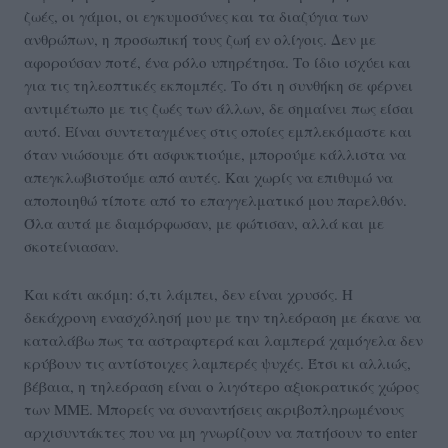
ζωές, οι γάμοι, οι εγκυμοσύνες και τα διαζύγια των
ανθρώπων, η προσωπική τους ζωή εν ολίγοις. Δεν με
αφορούσαν ποτέ, ένα ρόλο υπηρέτησα. Το ίδιο ισχύει και
για τις τηλεοπτικές εκπομπές. Το ότι η συνθήκη σε φέρνει
αντιμέτωπο με τις ζωές των άλλων, δε σημαίνει πως είσαι
αυτό. Είναι συντεταγμένες στις οποίες εμπλεκόμαστε και
όταν νιώσουμε ότι ασφυκτιούμε, μπορούμε κάλλιστα να
απεγκλωβιστούμε από αυτές. Και χωρίς να επιθυμώ να
αποποιηθώ τίποτε από το επαγγελματικό μου παρελθόν.
Όλα αυτά με διαμόρφωσαν, με φώτισαν, αλλά και με
σκοτείνιασαν.
Και κάτι ακόμη: ό,τι λάμπει, δεν είναι χρυσός. Η
δεκάχρονη ενασχόλησή μου με την τηλεόραση με έκανε να
καταλάβω πως τα αστραφτερά και λαμπερά χαμόγελα δεν
κρύβουν τις αντίστοιχες λαμπερές ψυχές. Έτσι κι αλλιώς,
βέβαια, η τηλεόραση είναι ο λιγότερο αξιοκρατικός χώρος
των ΜΜΕ. Μπορείς να συναντήσεις ακριβοπληρωμένους
αρχισυντάκτες που να μη γνωρίζουν να πατήσουν το enter