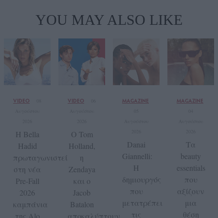
YOU MAY ALSO LIKE
VIDEO
VIDEO
MAGAZINE
MAGAZINE
08
06
Αυγούστου
Αυγούστου
05
04
2026
2026
Αυγούστου
Αυγούστου
2026
2026
Η Bella
Ο Tom
Danai
Τα
Hadid
Holland,
Giannelli:
beauty
πρωταγωνιστεί
η
Η
essentials
στη νέα
Zendaya
δημιουργός
που
Pre-Fall
και ο
που
αξίζουν
2026
Jacob
μετατρέπει
μια
καμπάνια
Batalon
τις
θέση
της Alo
αποκαλύπτουν