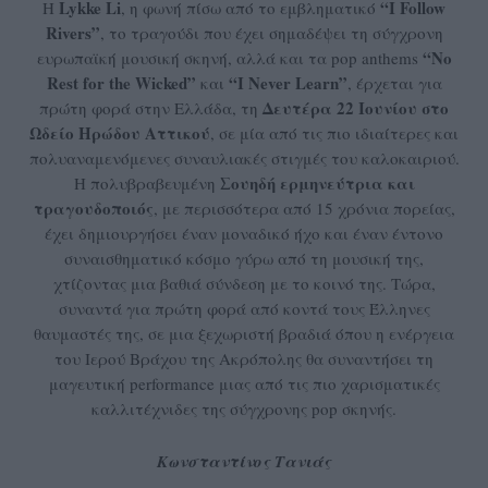
Lykke Li
“I Follow
Η
, η φωνή πίσω από το εμβληματικό
Rivers”
, το τραγούδι που έχει σημαδέψει τη σύγχρονη
“No
ευρωπαϊκή μουσική σκηνή, αλλά και τα pop anthems
Rest for the Wicked”
“I Never Learn”
και
, έρχεται για
Δευτέρα 22 Ιουνίου στο
πρώτη φορά στην Ελλάδα, τη
Ωδείο Ηρώδου Αττικού
, σε μία από τις πιο ιδιαίτερες και
πολυαναμενόμενες συναυλιακές στιγμές του καλοκαιριού.
Σουηδή ερμηνεύτρια και
Η πολυβραβευμένη
τραγουδοποιός
, με περισσότερα από 15 χρόνια πορείας,
έχει δημιουργήσει έναν μοναδικό ήχο και έναν έντονο
συναισθηματικό κόσμο γύρω από τη μουσική της,
χτίζοντας μια βαθιά σύνδεση με το κοινό της. Τώρα,
συναντά για πρώτη φορά από κοντά τους Έλληνες
θαυμαστές της, σε μια ξεχωριστή βραδιά όπου η ενέργεια
του Ιερού Βράχου της Ακρόπολης θα συναντήσει τη
μαγευτική performance μιας από τις πιο χαρισματικές
καλλιτέχνιδες της σύγχρονης pop σκηνής.
Κωνσταντίνος Τανιάς