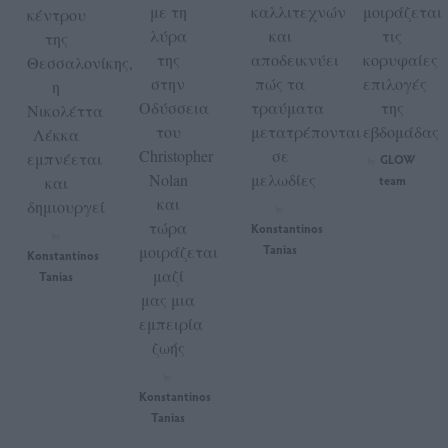
με τη
καλλιτεχνών
μοιράζεται
κέντρου
λύρα
και
τις
της
της
αποδεικνύει
κορυφαίες
Θεσσαλονίκης,
στην
πώς τα
επιλογές
η
Οδύσσεια
τραύματα
της
Νικολέττα
του
μετατρέπονται
εβδομάδας
Λέκκα
Christopher
σε
εμπνέεται
GLOW
by
Nolan
μελωδίες
και
team
και
δημιουργεί
by
τώρα
Konstantinos
by
μοιράζεται
Tanias
Konstantinos
μαζί
Tanias
μας μια
εμπειρία
ζωής
by
Konstantinos
Tanias