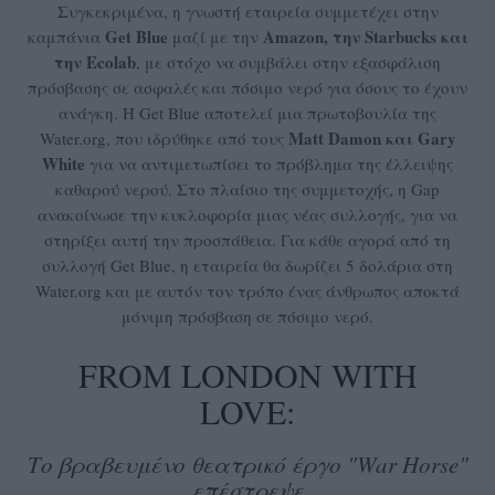
Συγκεκριμένα, η γνωστή εταιρεία συμμετέχει στην
Get Blue
Amazon, την Starbucks και
καμπάνια
μαζί με την
την Ecolab
, με στόχο να συμβάλει στην εξασφάλιση
πρόσβασης σε ασφαλές και πόσιμο νερό για όσους το έχουν
ανάγκη. Η Get Blue αποτελεί μια πρωτοβουλία της
Matt Damon και Gary
Water.org, που ιδρύθηκε από τους
White
για να αντιμετωπίσει το πρόβλημα της έλλειψης
καθαρού νερού. Στο πλαίσιο της συμμετοχής, η Gap
ανακοίνωσε την κυκλοφορία μιας νέας συλλογής, για να
στηρίξει αυτή την προσπάθεια. Για κάθε αγορά από τη
συλλογή Get Blue, η εταιρεία θα δωρίζει 5 δολάρια στη
Water.org και με αυτόν τον τρόπο ένας άνθρωπος αποκτά
μόνιμη πρόσβαση σε πόσιμο νερό.
FROM LONDON WITH
LOVE:
Το βραβευμένο θεατρικό έργο "War Horse"
επέστρεψε