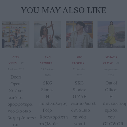
YOU MAY ALSO LIKE
CITY
SKG
SKG
WHAT'S
VIBES
STORIES
STORIES
GLOW
17
01
Ιουλίου 2026
29 Ιουλίου
22 Ιουλίου
Αυγούστου
2026
2026
2026
Doors
SKG
SKG
Out of
Open:
Stories:
Stories:
Office:
Σε ένα
Η
Ο ZAF
Η
από τα
μουσικολόγος
εκπροσωπεί
συντακτική
ομορφότερα
Ρόζα
δυναμικά
ομάδα
νεοκλασικά
Φραγκοράπτη
τη νέα
του
διαμερίσματα
ταξίδεψε
γενιά
GLOW.GR
του