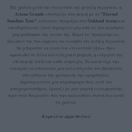
Έξι χρόνια μετά την τελευταία της μεγάλη περιοδεία, η
Ariana Grande
"Eternal
επέστρεψε στη σκηνή με το
Sunshine Tour"
Oakland Arena
, κάνοντας πρεμιέρα στο
και
υπενθυμίζοντας γιατί παραμένει μία από τις πιο αγαπητές
pop performers της γενιάς της. Παρά τις προηγούμενες
δηλώσεις της που άφηναν να εννοηθεί ότι αυτή η περιοδεία
θα μπορούσε να είναι ένα «τελευταίο ζήτω» πριν
αφοσιωθεί σε άλλα καλλιτεχνικά projects, η ενέργειά της
επί σκηνής διέψευσε κάθε ανησυχία. Το κοινό είχε την
ευκαιρία να απολαύσει μια καλλιτέχνιδα που βρίσκεται
στο απόγειο της φωνητικής της ωριμότητας,
δημιουργώντας μια ατμόσφαιρα που, αντί για
αποχαιρετιστήρια, έμοιαζε με μια γιορτή ευγνωμοσύνης
προς τους θαυμαστές που την ακολουθούν πιστά όλα αυτά
τα χρόνια.
Καρολίνα Δημοπούλου