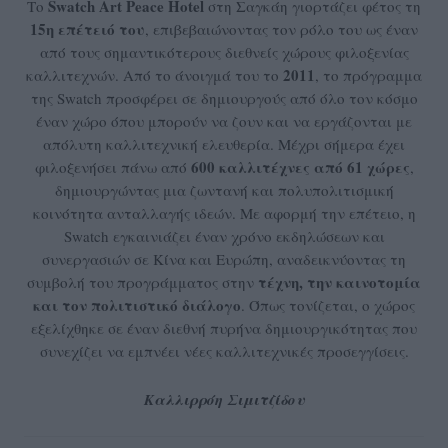
Swatch Art Peace Hotel
Το
στη Σαγκάη γιορτάζει φέτος τη
15η επέτειό του
, επιβεβαιώνοντας τον ρόλο του ως έναν
από τους σημαντικότερους διεθνείς χώρους φιλοξενίας
2011
καλλιτεχνών. Από το άνοιγμά του το
, το πρόγραμμα
της Swatch προσφέρει σε δημιουργούς από όλο τον κόσμο
έναν χώρο όπου μπορούν να ζουν και να εργάζονται με
απόλυτη καλλιτεχνική ελευθερία. Μέχρι σήμερα έχει
600 καλλιτέχνες από 61 χώρες
φιλοξενήσει πάνω από
,
δημιουργώντας μια ζωντανή και πολυπολιτισμική
κοινότητα ανταλλαγής ιδεών. Με αφορμή την επέτειο, η
Swatch εγκαινιάζει έναν χρόνο εκδηλώσεων και
συνεργασιών σε Κίνα και Ευρώπη, αναδεικνύοντας τη
τέχνη, την καινοτομία
συμβολή του προγράμματος στην
και τον πολιτιστικό διάλογο
. Όπως τονίζεται, ο χώρος
εξελίχθηκε σε έναν διεθνή πυρήνα δημιουργικότητας που
συνεχίζει να εμπνέει νέες καλλιτεχνικές προσεγγίσεις.
Καλλιρρόη Σιμιτζίδου