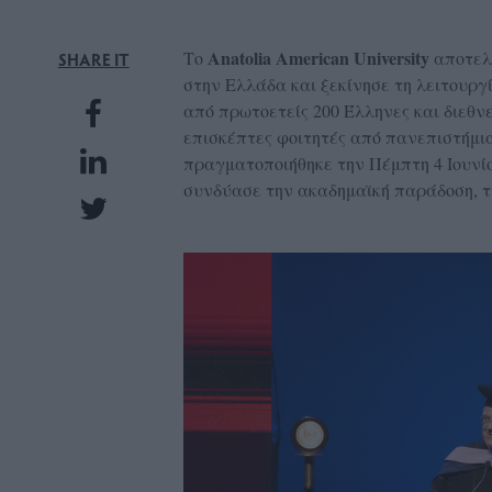
UBSCRIPTIONS
GLOW
Anatolia American University
Το
αποτελε
SHARE IT
στην Ελλάδα και ξεκίνησε τη λειτουργ
IVING
από πρωτοετείς 200 Έλληνες και διεθνε
0
επισκέπτες φοιτητές από πανεπιστήμι
ρόνια
πραγματοποιήθηκε την Πέμπτη 4 Ιουνί
συνδύασε την ακαδημαϊκή παράδοση, τη
NEW
ISSUE
ροι
ρήσης
ολιτική
πορρήτου