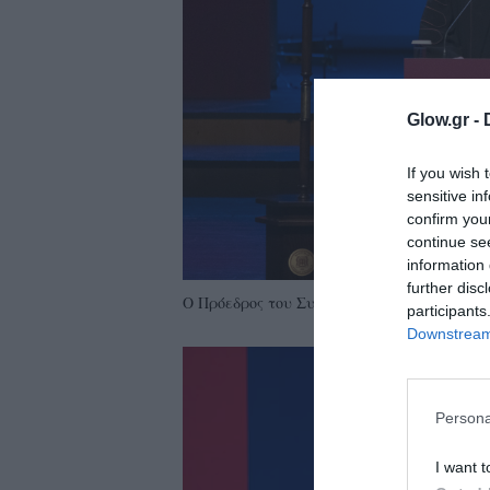
ολιτική
ookies
αυτότητα
Glow.gr -
If you wish 
sensitive in
confirm you
continue se
information 
further disc
Ο Πρόεδρος του Συμβουλίου των Εφόρων του Α
participants
Downstream 
Persona
I want t