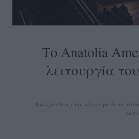
OLLOW
S
Το Anatolia Ame
λειτουργία του
ABOUT
CONTACT
GLOW
NEWSLETTER
Ανοίγοντας ένα νέο κεφάλαιο τόσο
ΣΗΜΕΙΑ
εκπα
ΔΙΑΝΟΜΗΣ
DVERTISE
ITEMAP