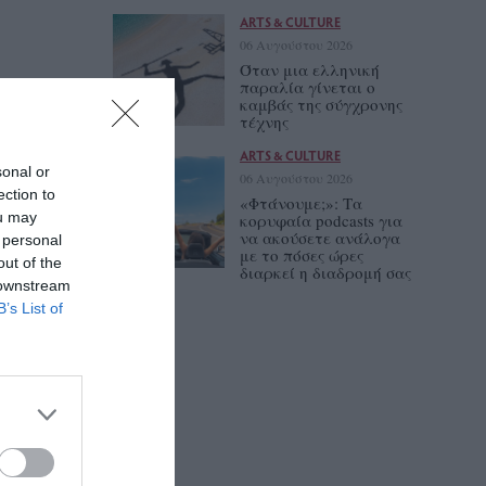
ARTS & CULTURE
06 Αυγούστου 2026
Όταν μια ελληνική
παραλία γίνεται ο
καμβάς της σύγχρονης
τέχνης
ARTS & CULTURE
sonal or
06 Αυγούστου 2026
ection to
«Φτάνουμε;»: Τα
ou may
κορυφαία podcasts για
να ακούσετε ανάλογα
 personal
με το πόσες ώρες
out of the
διαρκεί η διαδρομή σας
 downstream
B’s List of