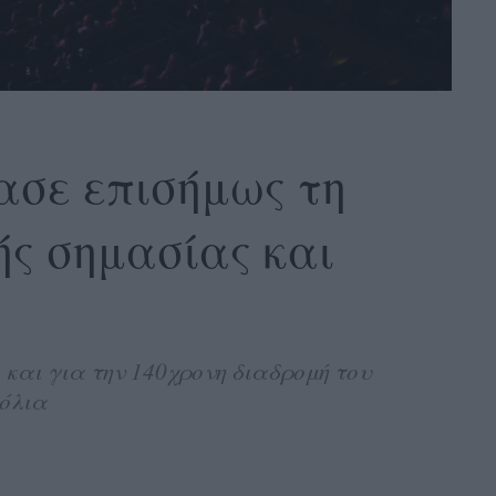
ίασε επισήμως τη
ής σημασίας και
και για την 140χρονη διαδρομή του
τόλια