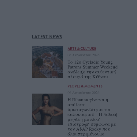
LATEST NEWS
ARTS & CULTURE
06 Αυγούστου 2026
Το 12ο Cycladic Young
Patrons Summer Weekend
ανέδειξε την αυθεντική
πλευρά της Κύθνου
PEOPLE & MOMENTS
06 Αυγούστου 2026
Η Rihanna γίνεται η
απόλυτη
πρωταγωνίστρια του
καλοκαιριού – Η πιθανή
μεγάλη μουσική
επιστροφή σύμφωνα με
τον A$AP Rocky που
όλοι περιμένουμε