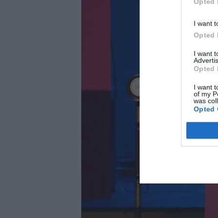
Opted 
I want t
Opted 
I want 
Advertis
Opted 
I want t
of my P
was col
Opted 