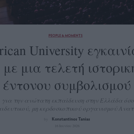
PEOPLE & MOMENTS
rican University εγκαιν
 με μια τελετή ιστορικ
έντονου συμβολισμού
 για την ανώτατη εκπαίδευση στην Ελλάδα όσο 
ιδευτικού, μη κερδοσκοπικού οργανισμού Ανα
Konstantinos Tanias
by
16 Ιουνίου 2026