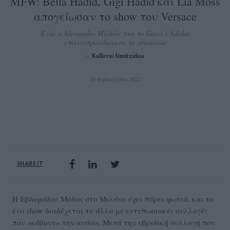
MFW: Bella Hadid, Gigi Hadid και Lia Moss
απογείωσαν το show του Versace
Ενώ, ο Alessandro Michele για το Gucci x Adidas
επαναπροσδιόρισε το streetwear
Kallirroi Simitzidou
by
26 Φεβρουαρίου 2022
SHARE IT
Η Εβδομάδας Μόδας στο Μιλάνο έχει πάρει φωτιά, και το
ένα show διαδέχεται το άλλο με εντυπωσιακές συλλογές
που «κόβουν» την ανάσα. Μετά την υβριδική συλλογή που