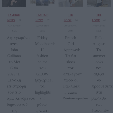
FASHION
FASHION
THE
THE
NEWS
NEWS
LOOK
LOOK
01
07
04
01
Αυγούστου
Αυγούστου
Αυγούστου
Αυγούστου
2026
2026
2026
2026
Αφιερωμένο
Friday
French
Hello
στον
Moodboard:
Girl
August:
John
Η
Approved:
Τα
Galliano
fashion
Τα flat
summer
το Met
editor
shoes
looks
Gala
του
που
που
2027: Η
GLOW
επιλέγουν
αξίζει
μεγάλη
ξεχωρίζει
τώρα οι
να
επιστροφή
τα
Γαλλίδες
προσθέσετε
του πιο
highlights
στη
Vasiliki
by
αμφιλεγόμενου
της
βαλίτσα
Doukoumopoulou
δημιουργού
μόδας
των
της
διακοπών
Vasiliki
by