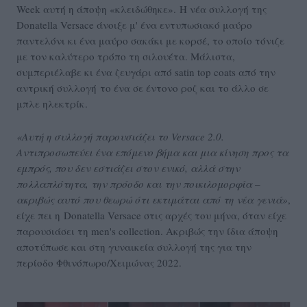
Week αυτή η άποψη «κλειδώθηκε». Η νέα συλλογή της
Donatella Versace άνοιξε μ' ένα εντυπωσιακό μαύρο
παντελόνι κι ένα μαύρο σακάκι με κορσέ, το οποίο τόνιζε
με τον καλύτερο τρόπο τη σιλουέτα. Μάλιστα,
συμπεριέλαβε κι ένα ζευγάρι από satin top coats από την
αντρική συλλογή το ένα σε έντονο ροζ και το άλλο σε
μπλε ηλεκτρίκ.
«Αυτή η συλλογή παρουσιάζει το Versace 2.0.
Αντιπροσωπεύει ένα επόμενο βήμα και μια κίνηση προς τα
εμπρός, που δεν εστιάζει στον ενικό, αλλά στην
πολλαπλότητα, την πρόοδο και την ποικιλομορφία –
ακριβώς αυτό που θεωρώ ότι εκτιμάται από τη νέα γενιά»
,
είχε πει η Donatella Versace στις αρχές του μήνα, όταν είχε
παρουσιάσει τη men's collection. Ακριβώς την ίδια άποψη
αποτύπωσε και στη γυναικεία συλλογή της για την
περίοδο Φθινόπωρο/Χειμώνας 2022.