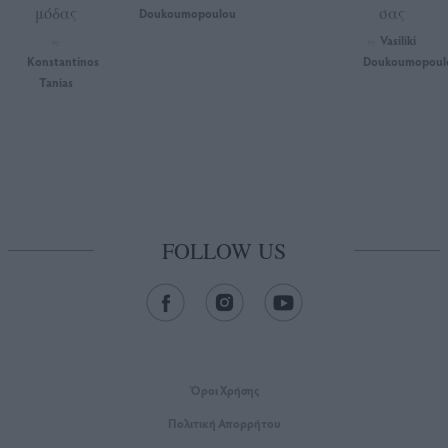
μόδας
σας
Doukoumopoulou
Vasiliki
by
by
Konstantinos
Doukoumopoul
Tanias
FOLLOW US
Όροι Xρήσης
Πολιτική Απορρήτου