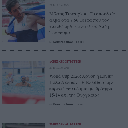
27 Ιουλίου 2026
Μίλτος Τεντόγλου: Το σπουδαίο
άλμα στα 8,66 μέτρα που τον
τοποθέτησε δίπλα στον Λούη
Τσάτουμα
Konstantinos Tanias
by
#GREEKSDOITBETTER
26 Ιουλίου 2026
World Cup 2026: Χρυσή η Εθνική
Πόλο Ανδρών - Η Ελλάδα στην
κορυφή του κόσμου με θρίαμβο
15-14 επί της Ουγγαρίας
Konstantinos Tanias
by
#GREEKSDOITBETTER