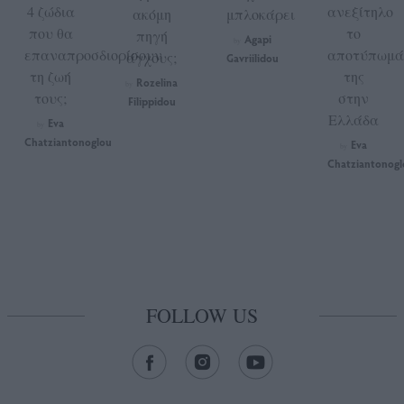
4 ζώδια
ανεξίτηλο
ακόμη
μπλοκάρει
που θα
το
πηγή
Agapi
by
επαναπροσδιορίσουν
αποτύπωμά
άγχους;
Gavriilidou
τη ζωή
της
Rozelina
by
τους;
στην
Filippidou
Ελλάδα
Eva
by
Chatziantonoglou
Eva
by
Chatziantonogl
FOLLOW US