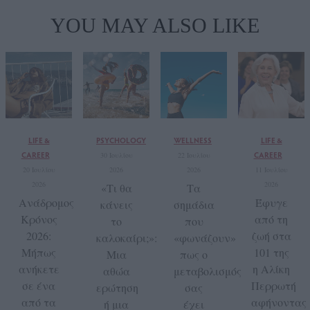
YOU MAY ALSO LIKE
LIFE &
PSYCHOLOGY
WELLNESS
LIFE &
CAREER
CAREER
30 Ιουλίου
22 Ιουλίου
20 Ιουλίου
2026
2026
11 Ιουλίου
2026
2026
«Τι θα
Τα
Ανάδρομος
Έφυγε
κάνεις
σημάδια
Κρόνος
από τη
το
που
2026:
ζωή στα
καλοκαίρι;»:
«φωνάζουν»
Μήπως
101 της
Μια
πως ο
ανήκετε
η Αλίκη
αθώα
μεταβολισμός
σε ένα
Περρωτή
ερώτηση
σας
από τα
αφήνοντας
ή μια
έχει