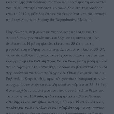
κατάψυξης (vitrification), η οποία καθιερώθηκε τη δεκαετία
του 2010, έπαιξε καθοριστικό ρόλο σε αυτή την διάδοση,
ενώ το 2012 η μέθοδος έπαψε να θεωρείται «πειραματική»
από την American Society for Reproductive Medicine.
Παράλληλα, σύμφωνα με τις έρευνες αλλάζει και το
προφίλ των γυναικών που επιλέγουν τη συγκεκριμένη
Η μέση ηλικία είναι τα 35 έτη
διαδικασία.
, με τη
μεγαλύτερη αύξηση να καταγράφεται στις ηλικίες 30–37,
γεγονός καθόλου τυχαίο. Ταυτόχρονα, παρατηρείται μια
«μετατόπιση προς τα κάτω»
ελαφριά
, με τη μέση ηλικία
που διαφεύγει στη κατάψυξη ωαρίων να μειώνεται όλο και
περισσότερο τα τελευταία χρόνια. Όπως ανέφερε και ο κ.
Ραβανός: «Στην πράξη, αρκετές γυναίκες αποφασίζουν να
προχωρήσουν στην κατάψυξη ωαρίων γύρω στα 35–38 έτη,
όταν αρχίζουν να σκέφτονται πιο συνειδητά το θέμα της
Ωστόσο, η ιδανική ηλικία από ιατρικής
γονιμότητας.
άποψης είναι συνήθως μεταξύ 30 και 35 ετών, όταν η
ποιότητα των ωαρίων είναι υψηλότερη.
Το σημαντικό
μήνυμα είναι ότι υπάρχει πλέον η δυνατότητα επιλογής