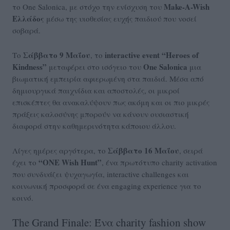
Make-A-Wish
το One Salonica, με στόχο την ενίσχυση του
Ελλάδος
μέσω της υιοθεσίας ευχής παιδιού που νοσεί
σοβαρά.
Σάββατο 9 Μαΐου
interactive event “Heroes of
Το
, το
Kindness”
One Salonica
μεταφέρει στο ισόγειο του
μια
βιωματική εμπειρία αφιερωμένη στα παιδιά. Μέσα από
δημιουργικά παιχνίδια και αποστολές, οι μικροί
επισκέπτες θα ανακαλύψουν πως ακόμη και οι πιο μικρές
πράξεις καλοσύνης μπορούν να κάνουν ουσιαστική
διαφορά στην καθημερινότητα κάποιου άλλου.
Σάββατο 16 Μαΐου
Λίγες ημέρες αργότερα, το
, σειρά
“ONE Wish Hunt”
έχει το
, ένα πρωτότυπο charity activation
που συνδυάζει ψυχαγωγία, interactive challenges και
κοινωνική προσφορά σε ένα engaging experience για το
κοινό.
The Grand Finale: Ένα charity fashion show