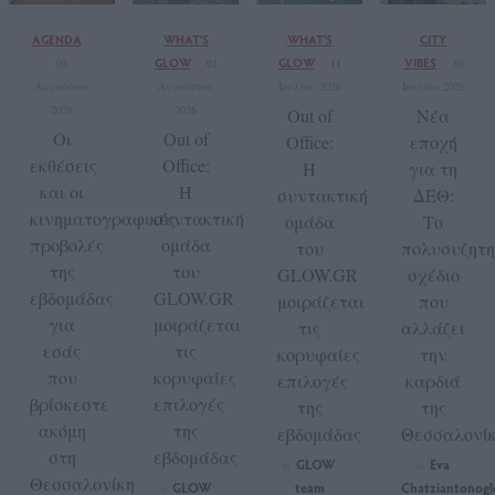
AGENDA
WHAT'S
WHAT'S
CITY
GLOW
GLOW
VIBES
03
01
11
30
Αυγούστου
Αυγούστου
Ιουλίου 2026
Ιουλίου 2026
2026
2026
Out of
Νέα
Οι
Out of
Office:
εποχή
εκθέσεις
Office:
Η
για τη
και οι
Η
συντακτική
ΔΕΘ:
κινηματογραφικές
συντακτική
ομάδα
Το
προβολές
ομάδα
του
πολυσυζητη
της
του
GLOW.GR
σχέδιο
εβδομάδας
GLOW.GR
μοιράζεται
που
για
μοιράζεται
τις
αλλάζει
εσάς
τις
κορυφαίες
την
που
κορυφαίες
επιλογές
καρδιά
βρίσκεστε
επιλογές
της
της
ακόμη
της
εβδομάδας
Θεσσαλονίκ
στη
εβδομάδας
GLOW
Eva
by
by
Θεσσαλονίκη
GLOW
team
Chatziantonogl
by