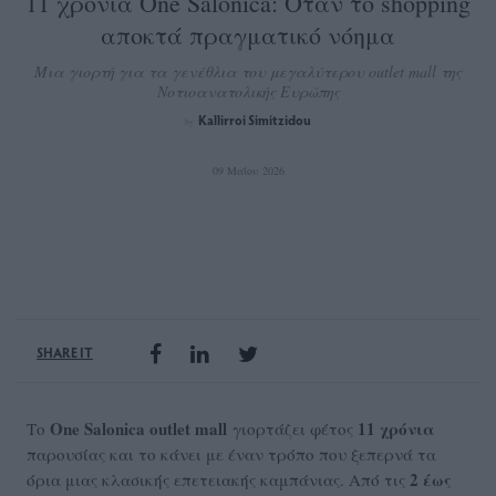
11 χρόνια One Salonica: Όταν το shopping
αποκτά πραγματικό νόημα
Μια γιορτή για τα γενέθλια του μεγαλύτερου outlet mall της
Νοτιοανατολικής Ευρώπης
Kallirroi Simitzidou
by
09 Μαΐου 2026
SHARE IT
One Salonica outlet mall
11 χρόνια
Το
γιορτάζει φέτος
παρουσίας και το κάνει με έναν τρόπο που ξεπερνά τα
2 έως
όρια μιας κλασικής επετειακής καμπάνιας. Από τις