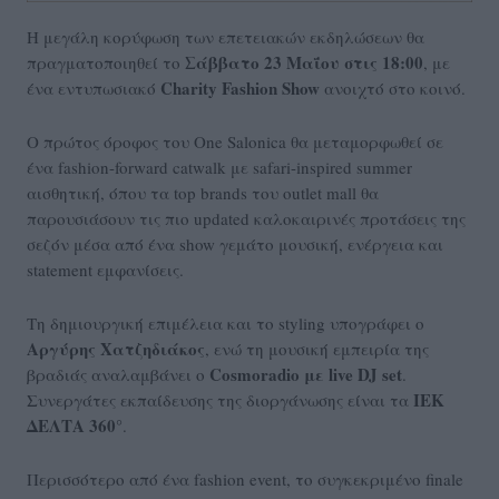
Η μεγάλη κορύφωση των επετειακών εκδηλώσεων θα
Σάββατο 23 Μαΐου στις 18:00
πραγματοποιηθεί το
, με
Charity Fashion Show
ένα εντυπωσιακό
ανοιχτό στο κοινό.
Ο πρώτος όροφος του One Salonica θα μεταμορφωθεί σε
ένα fashion-forward catwalk με safari-inspired summer
αισθητική, όπου τα top brands του outlet mall θα
παρουσιάσουν τις πιο updated καλοκαιρινές προτάσεις της
σεζόν μέσα από ένα show γεμάτο μουσική, ενέργεια και
statement εμφανίσεις.
Τη δημιουργική επιμέλεια και το styling υπογράφει ο
Αργύρης Χατζηδιάκος
, ενώ τη μουσική εμπειρία της
Cosmoradio με live DJ set
βραδιάς αναλαμβάνει ο
.
ΙΕΚ
Συνεργάτες εκπαίδευσης της διοργάνωσης είναι τα
ΔΕΛΤΑ 360°
.
Περισσότερο από ένα fashion event, το συγκεκριμένο finale