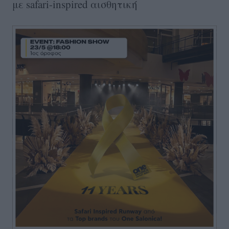
με safari-inspired αισθητική