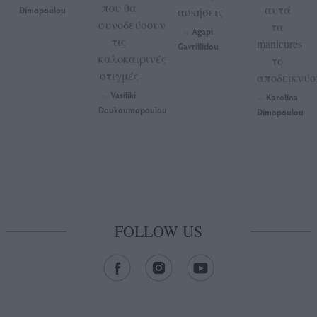
που θα
αυτά
Dimopoulou
ασκήσεις
συνοδεύσουν
τα
Agapi
by
τις
manicures
Gavriilidou
καλοκαιρινές
το
στιγμές
αποδεικνύο
Vasiliki
Karolina
by
by
Doukoumopoulou
Dimopoulou
FOLLOW US