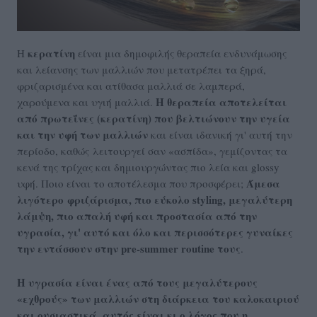
κερατίνη
Η
είναι μια δημοφιλής θεραπεία ενδυνάμωσης
και λείανσης των μαλλιών που μετατρέπει τα ξηρά,
φριζαρισμένα και ατίθασα μαλλιά σε λαμπερά,
Η θεραπεία αποτελείται
χαρούμενα και υγιή μαλλιά.
από πρωτεΐνες (κερατίνη) που βελτιώνουν την υγεία
και την υφή των μαλλιών
και είναι ιδανική γι' αυτή την
περίοδο, καθώς λειτουργεί σαν «ασπίδα», γεμίζοντας τα
κενά της τρίχας και δημιουργώντας πιο λεία και glossy
Άμεσα
υφή. Ποιο είναι το αποτέλεσμα που προσφέρει;
λιγότερο φριζάρισμα, πιο εύκολο styling, μεγαλύτερη
λάμψη, πιο απαλή υφή και προστασία από την
υγρασία, γι' αυτό και όλο και περισσότερες γυναίκες
την εντάσσουν στην pre-summer routine τους
.
Η υγρασία είναι ένας από τους μεγαλύτερους
«εχθρούς» των μαλλιών στη διάρκεια του καλοκαιριού
και ουσιαστικά, αυτός είναι κι ο λόγος που η