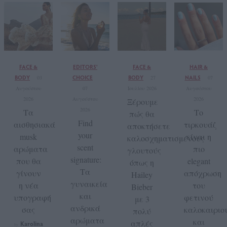
FACE &
EDITORS'
FACE &
HAIR &
BODY
CHOICE
BODY
NAILS
03
27
07
Αυγούστου
07
Ιουλίου 2026
Αυγούστου
2026
Αυγούστου
2026
Ξέρουμε
2026
Τα
Το
πώς θα
Find
αισθησιακά
τιρκουάζ
αποκτήσετε
your
musk
είναι η
καλοσχηματισμένους
scent
αρώματα
πιο
γλουτούς
signature:
που θα
elegant
όπως η
Τα
γίνουν
απόχρωση
Hailey
γυναικεία
η νέα
του
Bieber
και
υπογραφή
φετινού
με 3
ανδρικά
σας
καλοκαιριο
πολύ
αρώματα
και
απλές
Karolina
by