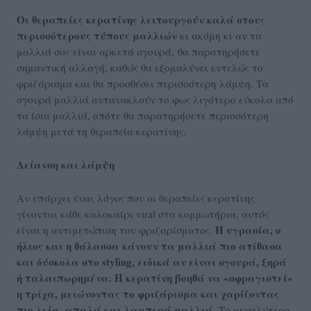
Ο
ι θεραπείες κερατίνης λειτουργούν καλά στους
περισσότερους τύπους μαλλιών
κι ακόμη κι αν τα
μαλλιά σας είναι αρκετά σγουρά, θα παρατηρήσετε
σημαντική αλλαγή, καθώς θα εξομαλύνει εντελώς το
φριζάρισμα και θα προσθέσει περισσότερη λάμψη. Τα
σγουρά μαλλιά αντανακλούν το φως λιγότερο εύκολα από
τα ίσια μαλλιά, οπότε θα παρατηρήσετε περισσότερη
λάμψη μετά τη θεραπεία κερατίνης.
Λείανση και λάμψη
Αν υπάρχει ένας λόγος που οι θεραπείες κερατίνης
γίνονται κάθε καλοκαίρι viral στα κομμωτήρια, αυτός
Η υγρασία, ο
είναι η αντιμετώπιση του φριζαρίσματος.
ήλιος και η θάλασσα κάνουν τα μαλλιά πιο ατίθασα
και δύσκολα στο styling, ειδικά αν είναι σγουρά, ξηρά
ή ταλαιπωρημένα. Η κερατίνη βοηθά να «σφραγιστεί»
η τρίχα, μειώνοντας το φριζάρισμα και χαρίζοντας
πιο λεία, απαλά και λαμπερά μαλλιά.
Το μεγαλύτερο