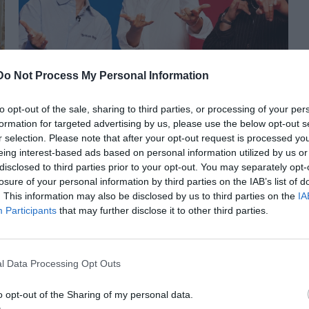
Ο Tom Holland, η Zendaya και ο
Do Not Process My Personal Information
Jacob Batalon αποκαλύπτουν με
χιούμορ τις άγνωστες πλευρές
to opt-out of the sale, sharing to third parties, or processing of your per
formation for targeted advertising by us, please use the below opt-out s
τους
r selection. Please note that after your opt-out request is processed y
eing interest-based ads based on personal information utilized by us or
disclosed to third parties prior to your opt-out. You may separately opt-
losure of your personal information by third parties on the IAB’s list of
. This information may also be disclosed by us to third parties on the
IA
Participants
that may further disclose it to other third parties.
l Data Processing Opt Outs
o opt-out of the Sharing of my personal data.
Η νέα καμπάνια της Fall-Winter