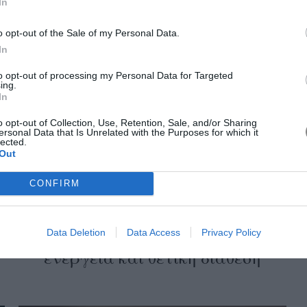
In
2026 συλλογής του Versace
επαναπροσδιορίζει τη δύναμη του
o opt-out of the Sale of my Personal Data.
οίκου
In
to opt-out of processing my Personal Data for Targeted
ing.
In
o opt-out of Collection, Use, Retention, Sale, and/or Sharing
ersonal Data that Is Unrelated with the Purposes for which it
lected.
Out
CONFIRM
α
Η 15λεπτη yoga πρακτική για να
Data Deletion
Data Access
Privacy Policy
ξεκινήσει η ημέρα σας με
ενέργεια και θετική διάθεση