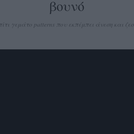
βουνό
ίτι γεμάτο patterns που εκπέμπει άνεση και ζ