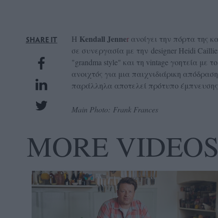
UBSCRIPTIONS
GLOW
Kendall Jenne
IVING
Η
r
ανοίγει την πόρτα της κα
SHARE IT
σε συνεργασία με την designer Heidi Caill
0
"grandma style" και τη vintage γοητεία μ
ρόνια
ανοιχτός για μια παιχνιδιάρικη απόδραση
παράλληλα αποτελεί πρότυπο έμπνευσης γ
NEW
Main Photo: Frank Frances
ISSUE
MORE VIDEO
ροι
ρήσης
ολιτική
πορρήτου