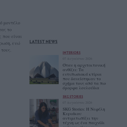
τό μοντέλο
τας το
ς που είναι
LATEST NEWS
άρωση, ενώ
 τους.
INTERIORS
07 Αυγούστου 2026
Όταν η αρχιτεκτονική
ανθίζει: Τα
εντυπωσιακά κτίρια
που δανείστηκαν το
σχήμα τους από τα πιο
όμορφα λουλούδια
SKG STORIES
07 Αυγούστου 2026
SKG Stories: Η Νεφέλη
Κυριάκου
αντιμετωπίζει την
τέχνη ως ένα παιχνίδι
αυτογνωσίας και