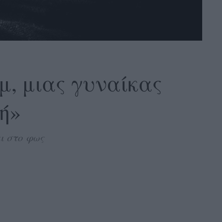
μ, μιας γυναίκας
ή»
ι στο φως