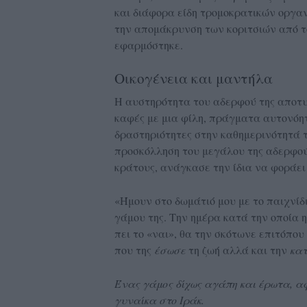
και διάφορα είδη τρομοκρατικών οργα
την απομάκρυνση των κοριτσιών από το
εφαρμόστηκε.
Οικογένεια και μαντήλα
Η αυστηρότητα του αδερφού της αποτυπ
καφές με μια φίλη, πράγματα αυτονόη
δραστηριότητες στην καθημερινότητά τ
προσκόλληση του μεγάλου της αδερφού
κράτους, ανάγκασε την ίδια να φοράει
«Ήμουν στο δωμάτιό μου με το παιχνί
γάμου της. Την ημέρα κατά την οποία η 
πει το «ναι», θα την σκότωνε επιτόπου 
που της
έσωσε
τη ζωή αλλά και την
κα
Ένας γάμος δίχως αγάπη και έρωτα, α
γυναίκα στο Ιράκ.