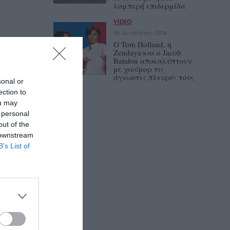
λαμπερή επιδερμίδα
VIDEO
06 Αυγούστου 2026
Ο Tom Holland, η
Zendaya και ο Jacob
Batalon αποκαλύπτουν
με χιούμορ τις
άγνωστες πλευρές τους
sonal or
ection to
ou may
 personal
out of the
 downstream
B’s List of