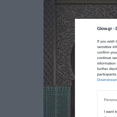
ολιτική
ookies
αυτότητα
Glow.gr -
If you wish 
sensitive in
confirm you
continue se
information 
further disc
participants
Downstream 
Persona
I want t