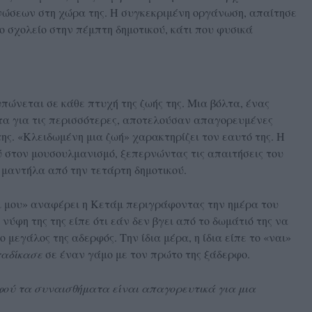
νώσεων στη χώρα της. Η συγκεκριμένη οργάνωση, απαίτησε
 σχολείο στην πέμπτη δημοτικού, κάτι που φυσικά
ώνεται σε κάθε πτυχή της ζωής της. Μια βόλτα, ένας
τα για τις περισσότερες, αποτελούσαν απαγορευμένες
ης. «Κλειδωμένη μια ζωή» χαρακτηρίζει τον εαυτό της. Η
 στον μουσουλμανισμό, ξεπερνώντας τις απαιτήσεις του
 μαντήλα από την τετάρτη δημοτικού.
δι μου» αναφέρει η Κετάμ περιγράφοντας την ημέρα του
νύφη της της είπε ότι εάν δεν βγει από το δωμάτιό της να
ο μεγάλος της αδερφός. Την ίδια μέρα, η ίδια είπε το «ναι»
ταδίκασε
σε έναν γάμο με τον πρώτο της ξάδερφο.
φού τα συναισθήματα είναι απαγορευτικά για μια