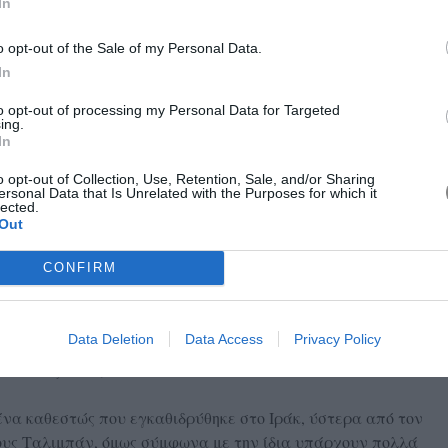
In
o opt-out of the Sale of my Personal Data.
In
to opt-out of processing my Personal Data for Targeted
ing.
In
o opt-out of Collection, Use, Retention, Sale, and/or Sharing
το Ιράκ;
ersonal Data that Is Unrelated with the Purposes for which it
lected.
στο Ιράκ ξεκινούν να παντρεύονται από τα πρώτα τους
Out
αυτός έγινε ακόμη πιο αυστηρός λόγω της κρίσης που
CONFIRM
κε και στην ίδια από την οικογένειά της. Αναρωτιέται
θέλουν να παντρευτούν;
Μας απαντάει: «Φυσικά και όχι.
ος, τι σημαίνει το να παντρευτείς» και πολύ περισσότερο
Data Deletion
Data Access
Privacy Policy
ευσή τους, εκείνη παύει να αποτελεί επιλογή για τις
ικού, εξαιτίας των «Φιλίων».
ένα καθεστώς που εγκαθιδρύθηκε στο Ιράκ, ύστερα από τον
τους Ταλιμπάν, όμως σύμφωνα με την ίδια υπάρχουν πολλά