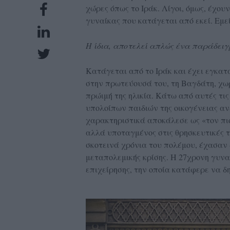
χώρες όπως το Ιράκ. Λίγοι, όμως, έχου
UBSCRIPTIONS
γυναίκας που κατάγεται από εκεί. Εμε
GLOW
IVING
Η ίδια, αποτελεί απλώς ένα παράδειγ
0
Κατάγεται από το Ιράκ και έχει εγκα
ρόνια
στην πρωτεύουσά του, τη Βαγδάτη, χωρί
πρώιμή της ηλικία. Κάτω από αυτές τις
υπολοίπων παιδιών της οικογένειας ανέ
NEW
χαρακτηριστικά αποκάλεσε ως «τον πιο
αλλά υποταγμένος στις θρησκευτικές το
ISSUE
σκοτεινά χρόνια του πολέμου, έχασαν 
μεταπολεμικής κρίσης. Η 27χρονη γυναί
επιχείρησης, την οποία κατάφερε να δ
ροι
ρήσης
ολιτική
πορρήτου