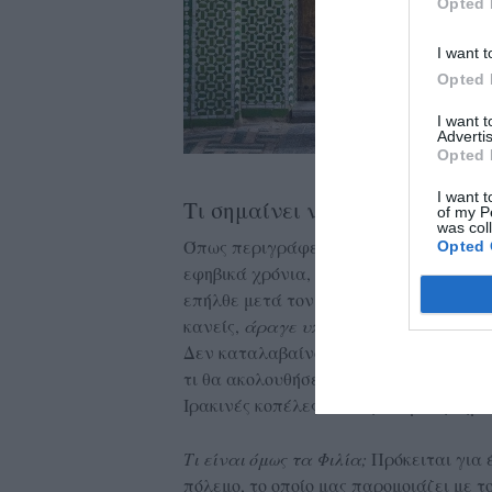
Opted 
I want t
Opted 
I want 
Advertis
Opted 
I want t
Τι σημαίνει να είσαι κορίτσι σ
of my P
was col
Όπως περιγράφει η ίδια, τα κορίτσια 
Opted 
εφηβικά χρόνια, στα 13-14. Ο κανόνας 
επήλθε μετά τον πόλεμο και εφαρμόστη
κανείς,
άραγε υπάρχει περίπτωση να 
Δεν καταλαβαίνουμε καν τι είναι ο γάμ
τι θα ακολουθήσει. Όσο για την εκπαίδ
Ιρακινές κοπέλες από την πέμπτη δημοτ
Τι είναι όμως τα Φιλία;
Πρόκειται για 
πόλεμο, το οποίο μας παρομοιάζει με 