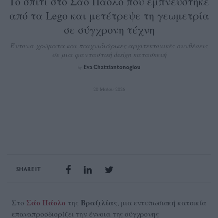
Το σπίτι στο Σάο Πάολο που εμπνεύστηκε
από τα Lego και μετέτρεψε τη γεωμετρία
σε σύγχρονη τέχνη
Έντονα χρώματα και παιχνιδιάρικες αρχιτεκτονικές συνθέσεις
σε μια φανταστική design κατασκευή
Eva Chatziantonoglou
by
20 Μαΐου 2026
SHARE IT
Σάο Πάολο
Βραζιλίας
Στο
της
, μια εντυπωσιακή κατοικία
επαναπροσδιορίζει την έννοια της σύγχρονης