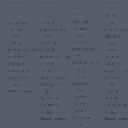
Αυγούστου
Αυγούστου
04
Αυγούστου
2026
2026
Αυγούστου
2026
2026
Το
Το
Τα 6+1
Christopher
αρχοντικό
παλιό
πιο
Nolan:
με θέα
αγροτόσπιτο
εντυπωσια
Ποιος
στο
στη
museum
είναι ο
Ιόνιο
γαλλική
cafés
σκηνοθέτης
μεταμορφώνεται
εξοχή
στον
της
σε έναν
μεταμορφώθηκε
κόσμο
«Οδύσσειας»
σύγχρονο
σε ένα
όπου η
που
προορισμό
ζεστό
αρχιτεκτον
έχει
φιλοξενίας
οικογενειακό
συναντά
αλλάξει
καταφύγιο
την
Eva
by
τον
με
τέχνη
Chatziantonoglou
τρόπο
βρετανική
και τη
με τον
αισθητική
γαστρονομ
οποίο
Eva
Eva
by
by
βλέπουμε
Chatziantonoglou
Chatziantonogl
το