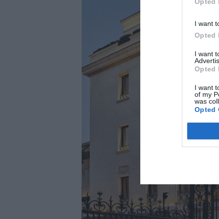
Opted 
I want t
Opted 
I want 
Advertis
Opted 
I want t
of my P
was col
Opted 