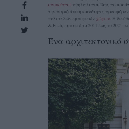
επισκέπτες
υψηλού επιπέδου, περισσότ
UBSCRIPTIONS
την παριζιάνικη κοινότητα, προσφέρον
GLOW
πολυτελών εμπορικών
χώρων
. Η διεύ
IVING
& Fitch, που από το 2011 έως το 2021 
0
Ένα αρχιτεκτονικό σ
ρόνια
NEW
ISSUE
ροι
ρήσης
ολιτική
πορρήτου