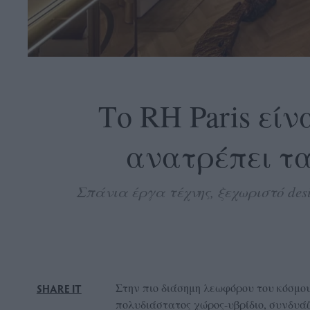
OLLOW
S
Το RH Paris εί
ανατρέπει τ
ABOUT
CONTACT
Σπάνια έργα τέχνης, ξεχωριστό des
GLOW
NEWSLETTER
ΣΗΜΕΙΑ
ΔΙΑΝΟΜΗΣ
DVERTISE
Στην πιο διάσημη λεωφόρου του κόσμου,
SHARE IT
ITEMAP
πολυδιάστατος χώρος-υβρίδιο, συνδυάζο