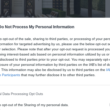
Do Not Process My Personal Information
to opt-out of the sale, sharing to third parties, or processing of your per
 3.900 τ.μ., συνδυάζοντας εσωτερικούς και εξωτερικούς
formation for targeted advertising by us, please use the below opt-out s
στικής κομψότητας του RH και τον σεβασμό στην ιστορία
r selection. Please note that after your opt-out request is processed y
eing interest-based ads based on personal information utilized by us or
ιο, κατασκευασμένο το 1983 για λογαριασμό του μηχανικού
disclosed to third parties prior to your opt-out. You may separately opt-
μορφώνεται σε ένα χώρο απόλυτης εμπειρίας.
losure of your personal information by third parties on the IAB’s list of
. This information may also be disclosed by us to third parties on the
IA
Participants
that may further disclose it to other third parties.
l Data Processing Opt Outs
o opt-out of the Sharing of my personal data.