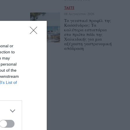
TASTE
08 Αυγούστου 2026
Το γευστικό προφίλ της
Κασσάνδρας: Τα
καλύτερα εστιατόρια
στο πρώτο πόδι της
Χαλκιδικής για μια
αξέχαστη γαστρονομική
sonal or
απόδραση
ection to
ou may
 personal
out of the
 downstream
B’s List of