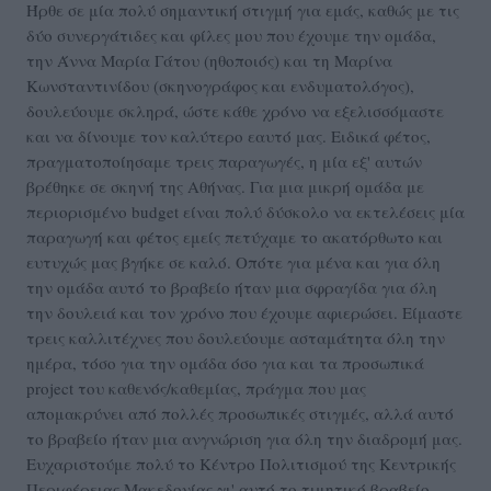
Ήρθε σε μία πολύ σημαντική στιγμή για εμάς, καθώς με τις
δύο συνεργάτιδες και φίλες μου που έχουμε την ομάδα,
την Άννα Μαρία Γάτου (ηθοποιός) και τη Μαρίνα
Κωνσταντινίδου (σκηνογράφος και ενδυματολόγος),
δουλεύουμε σκληρά, ώστε κάθε χρόνο να εξελισσόμαστε
και να δίνουμε τον καλύτερο εαυτό μας. Ειδικά φέτος,
πραγματοποίησαμε τρεις παραγωγές, η μία εξ' αυτών
βρέθηκε σε σκηνή της Αθήνας. Για μια μικρή ομάδα με
περιορισμένο budget είναι πολύ δύσκολο να εκτελέσεις μία
παραγωγή και φέτος εμείς πετύχαμε το ακατόρθωτο και
ευτυχώς μας βγήκε σε καλό. Οπότε για μένα και για όλη
την ομάδα αυτό το βραβείο ήταν μια σφραγίδα για όλη
την δουλειά και τον χρόνο που έχουμε αφιερώσει. Είμαστε
τρεις καλλιτέχνες που δουλεύουμε ασταμάτητα όλη την
ημέρα, τόσο για την ομάδα όσο για και τα προσωπικά
project του καθενός/καθεμίας, πράγμα που μας
απομακρύνει από πολλές προσωπικές στιγμές, αλλά αυτό
το βραβείο ήταν μια ανγνώριση για όλη την διαδρομή μας.
Ευχαριστούμε πολύ το Κέντρο Πολιτισμού της Κεντρικής
Περιφέρειας Μακεδονίας γι' αυτό το τιμητικό βραβείο.