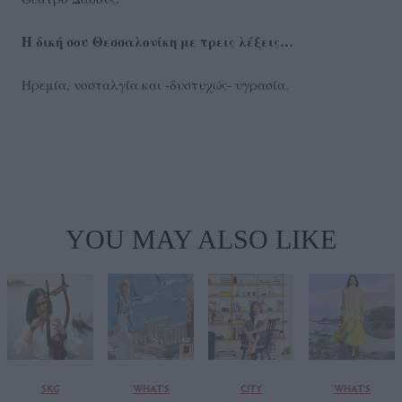
Η δική σου Θεσσαλονίκη με τρεις λέξεις…
Ηρεμία, νοσταλγία και -δυστυχώς- υγρασία.
YOU MAY ALSO LIKE
SKG
WHAT'S
CITY
WHAT'S