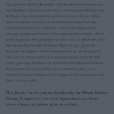
έχω πάει σε Διεθνή Φεστιβάλ της Κωσταντινούπολης και
του Καΐρου, έχω κάνει μία σεζόν στο κρατικό θέατρο της
Κύπρου, έχω συνεργαστεί με ξένους καλλιτέχνες. Όλα
αυτά ανεξαιρέτως είναι αναπόσπαστα κομμάτια της
επαγγελματικής μου πορείας, αλλά η πιο σημαντική
στιγμή, ακόμα καλύτερα η πιο σημαντική «στάση», ήταν
αυτή η χρονιά που με βρήκε να δουλεύω ως ηθοποιός στον
Θεατρικό Οργανισμό Κύπρου. Ήρθε σε μία χρονική
περίοδο που ήμουν πολύ κουρασμένος με τα πράγματα
εδώ και τις συνεργασίες και η διαμονή μου στην Κύπρο
έναν χρόνο με βοήθησε να αποστασιοποιηθώ από κάποια
πράγματα και να ξανά βρω τον «πυρήνα» μου, ενώ
παράλληλα μου δόθηκαν πολύ σημαντικές ευκαιρίες εκεί
ώστε να εξελιχθώ.
Πώς βίωσες τη στιγμή της βράβευσης της Bloom Theatre
Group; Τι σημαίνει για σένα προσωπικά και ποιος
είναι ο δικός σου ρόλος μέσα σε αυτήν;