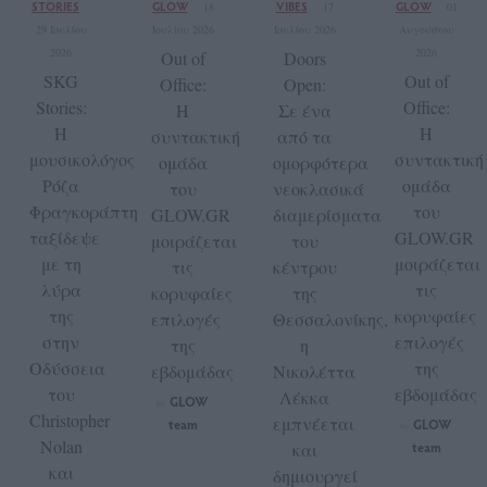
STORIES
GLOW
VIBES
GLOW
18
17
01
29 Ιουλίου
Ιουλίου 2026
Ιουλίου 2026
Αυγούστου
2026
2026
Out of
Doors
SKG
Out of
Office:
Open:
Stories:
Office:
Η
Σε ένα
Η
Η
συντακτική
από τα
μουσικολόγος
συντακτική
ομάδα
ομορφότερα
Ρόζα
ομάδα
του
νεοκλασικά
Φραγκοράπτη
του
GLOW.GR
διαμερίσματα
ταξίδεψε
GLOW.GR
μοιράζεται
του
με τη
μοιράζεται
τις
κέντρου
λύρα
τις
κορυφαίες
της
της
κορυφαίες
επιλογές
Θεσσαλονίκης,
στην
επιλογές
της
η
Οδύσσεια
της
εβδομάδας
Νικολέττα
του
εβδομάδας
Λέκκα
GLOW
by
Christopher
εμπνέεται
team
GLOW
by
Nolan
και
team
και
δημιουργεί