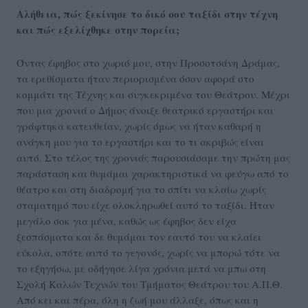
Αλήθεια, πώς ξεκίνησε το δικό σου ταξίδι στην τέχνη
και πώς εξελίχθηκε στην πορεία;
Όντας έφηβος στο χωριό μου, στην Προσοτσάνη Δράμας,
τα ερεθίσματα ήταν περιορισμένα όσον αφορά στο
κομμάτι της Τέχνης και συγκεκριμένα του Θεάτρου. Μέχρι
που μια χρονιά ο Δήμος άνοιξε θεατρικό εργαστήρι και
γράφτηκα κατευθείαν, χωρίς όμως να ήταν καθαρή η
ανάγκη μου για το εργαστήρι και το τι ακριβώς είναι
αυτό. Στο τέλος της χρονιάς παρουσιάσαμε την πρώτη μας
παράσταση και θυμάμαι χαρακτηριστικά να φεύγω από το
θέατρο και στη διαδρομή για το σπίτι να κλαίω χωρίς
σταματημό που είχε ολοκληρωθεί αυτό το ταξίδι. Ήταν
μεγάλο σοκ για μένα, καθώς ως έφηβος δεν είχα
ξεσπάσματα και δε θυμάμαι τον εαυτό του να κλαίει
εύκολα, οπότε αυτό το γεγονός, χωρίς να μπορώ τότε να
το εξηγήσω, με οδήγησε λίγα χρόνια μετά να μπω στη
Σχολή Καλών Τεχνών του Τμήματος Θεάτρου του Α.Π.Θ.
Από κει και πέρα, όλη η ζωή μου άλλαξε, όπως και η