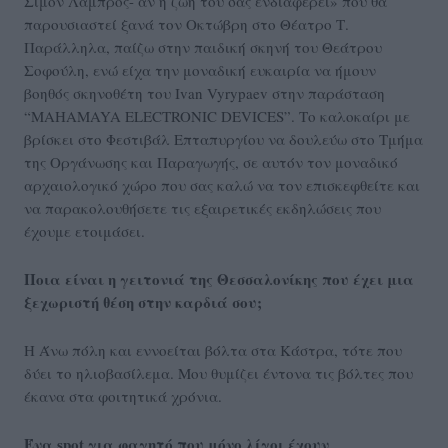
Σιμόν Λάμπρος- αν η ζωή του σας ενδιαφέρει» που θα
παρουσιαστεί ξανά τον Οκτώβρη στο Θέατρο Τ.
Παράλληλα, παίζω στην παιδική σκηνή του Θεάτρου
Σοφούλη, ενώ είχα την μοναδική ευκαιρία να ήμουν
βοηθός σκηνοθέτη του Ivan Vyrypaev στην παράσταση
“MAHAMAYA ELECTRONIC DEVICES”. Το καλοκαίρι με
βρίσκει στο Φεστιβάλ Επταπυργίου να δουλεύω στο Τμήμα
της Οργάνωσης και Παραγωγής, σε αυτόν τον μοναδικό
αρχαιολογικό χώρο που σας καλώ να τον επισκεφθείτε και
να παρακολουθήσετε τις εξαιρετικές εκδηλώσεις που
έχουμε ετοιμάσει.
Ποια είναι η γειτονιά της Θεσσαλονίκης που έχει μια
ξεχωριστή θέση στην καρδιά σου;
Η Άνω πόλη και εννοείται βόλτα στα Κάστρα, τότε που
δύει το ηλιοβασίλεμα. Μου θυμίζει έντονα τις βόλτες που
έκανα στα φοιτητικά χρόνια.
Ένα spot για φαγητό που μόνο λίγοι έχουν