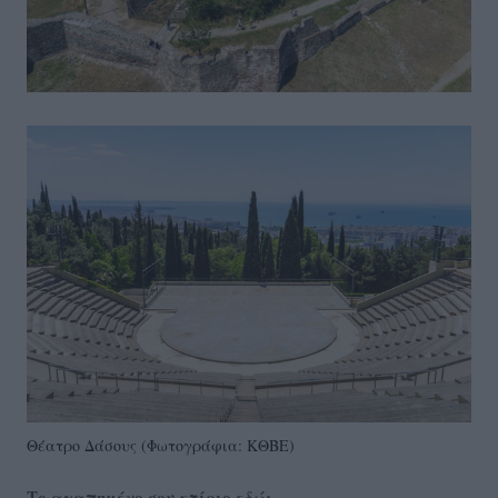
Θέατρο Δάσους (Φωτογράφια: ΚΘΒΕ)
Το αγαπημένο σου κτίριο εδώ;