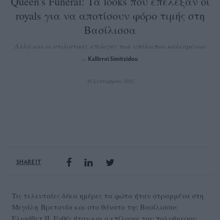
Queen's Funeral: Τα looks που επέλεξαν οι
royals για να αποτίσουν φόρο τιμής στη
Βασίλισσα
Αλλά και οι στιλιστικές επιλογές των υπόλοιπων καλεσμένων
Kallirroi Simitzidou
by
20 Σεπτεμβρίου 2022
SHARE IT
Τις τελευταίες δέκα ημέρες τα φώτα ήταν στραμμένα στη
Μεγάλη Βρετανία και στο θάνατο της Βασίλισσας
Ελισάβετ ΙΙ. Εχθές ήταν και ο επίλογος του πολυήμερου