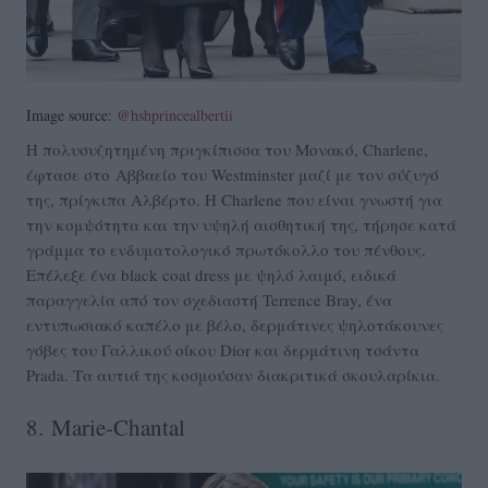
Image source:
@hshprincealbertii
Η πολυσυζητημένη πριγκίπισσα του Μονακό, Charlene,
έφτασε στο
Αββαείο του Westminster μαζί με τον σύζυγό
της, πρίγκιπα Αλβέρτο. Η Charlene που είναι γνωστή για
την κομψότητα και την υψηλή αισθητική της, τήρησε κατά
γράμμα το ενδυματολογικό πρωτόκολλο του πένθους.
Επέλεξε ένα black coat dress με ψηλό λαιμό, ειδικά
παραγγελία από τον σχεδιαστή
Terrence Bray, ένα
εντυπωσιακό καπέλο με βέλο, δερμάτινες ψηλοτάκουνες
γόβες του Γαλλικού οίκου Dior και δερμάτινη τσάντα
Prada. Τα αυτιά της κοσμούσαν διακριτικά σκουλαρίκια.
8.
Marie-Chantal