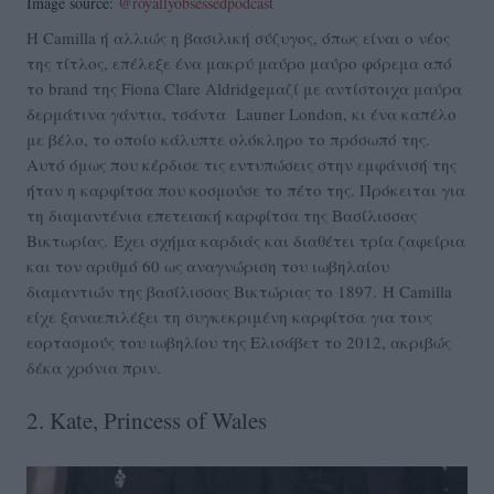
Image source:
@royallyobsessedpodcast
Η Camilla ή αλλιώς η βασιλική σύζυγος, όπως είναι ο νέος
της τίτλος, επέλεξε ένα μακρύ μαύρο μαύρο φόρεμα
από
το brand της Fiona Clare Aldridge
μαζί με αντίστοιχα μαύρα
δερμάτινα γάντια, τσάντα
Launer London,
κι ένα καπέλο
με βέλο, το οποίο κάλυπτε ολόκληρο το πρόσωπό της.
Αυτό όμως που κέρδισε τις εντυπώσεις στην εμφάνισή της
ήταν η καρφίτσα που κοσμούσε το πέτο της. Πρόκειται για
τη διαμαντένια επετειακή καρφίτσα της Βασίλισσας
Βικτωρίας. Έχει σχήμα καρδιάς και διαθέτει τρία ζαφείρια
και τον αριθμό 60 ως αναγνώριση του ιωβηλαίου
διαμαντιών της βασίλισσας Βικτώριας το 1897. Η Camilla
είχε ξαναεπιλέξει τη συγκεκριμένη καρφίτσα για τους
εορτασμούς του ιωβηλίου της Ελισάβετ το 2012, ακριβώς
δέκα χρόνια πριν.
2. Kate, Princess of Wales