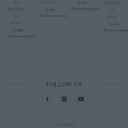
τα
Γαλλίδες
highlights
Vasiliki
by
highlights
Doukoumopoulou
της
Vasiliki
by
της
Doukoumopoulou
μόδας
μόδας
Vasiliki
by
Vasiliki
Doukoumopoul
by
Doukoumopoulou
FOLLOW US
Όροι Xρήσης