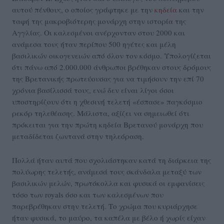
αυτού πένθους, ο οποίος γράφτηκε με την
κηδεία
και την
ταφή της μακροβιότερης μονάρχη στην ιστορία της
Αγγλίας. Οι καλεσμένοι ανέρχονταν στου 2000 και
ανάμεσα τους ήταν περίπου 500 ηγέτες και μέλη
βασιλικών οικογενειών από όλον τον κόσμο. Υπολογίζεται
ότι πάνω από 2.000.000 άνθρωποι βρέθηκαν στους δρόμους
της Βρετανικής πρωτεύουσας για να τιμήσουν την επί 70
χρόνια βασίλισσά τους, ενώ δεν είναι λίγοι όσοι
υποστηρίζουν ότι η χθεσινή τελετή «έσπασε» παγκόσμιο
ρεκόρ τηλεθέασης. Μάλιστα, αξίζει να σημειωθεί ότι
πρόκειται για την πρώτη κηδεία Βρετανού μονάρχη που
μεταδίδεται ζωντανά στην τηλεόραση.
Πολλά ήταν αυτά που σχολιάστηκαν κατά τη διάρκεια της
πολύωρης τελετής, ανάμεσά τους σκάνδαλα μεταξύ των
βασιλικών μελών, πρωτόκολλα και φυσικά οι εμφανίσεις
τόσο των royals όσο και των καλεσμένων που
παρεβρέθηκαν στην τελετή. Το χρώμα που κυριάρχησε
ήταν φυσικά, το μαύρο, τα καπέλα με βέλο ή χωρίς είχαν