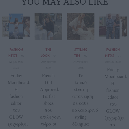
YOU MAY ALSO LIKE
FASHION
THE
STYLING
FASHION
NEWS
LOOK
TIPS
NEWS
07
04
02
31
Αυγούστου
Αυγούστου
Αυγούστου
Ιουλίου 2026
2026
2026
2026
Friday
Friday
French
Το
Moodboard:
Moodboard:
Girl
λευκό
Η
Η
Approved:
είναι η
fashion
fashion
Τα flat
απάντηση
editor
editor
shoes
σε κάθε
του
του
που
καλοκαιρινό
GLOW
GLOW
επιλέγουν
styling
ξεχωρίζει
ξεχωρίζει
τώρα οι
δίλημμα
τα