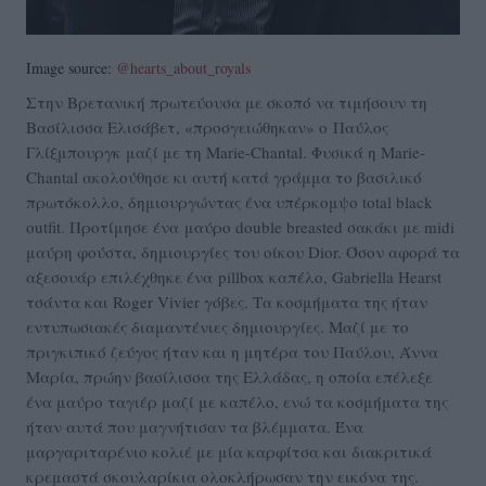
Image source:
@hearts_about_royals
Στην Βρετανική πρωτεύουσα με σκοπό να τιμήσουν τη
Βασίλισσα Ελισάβετ, «προσγειώθηκαν» ο Παύλος
Γλίξμπουργκ μαζί με τη Marie-Chantal. Φυσικά η Marie-
Chantal ακολούθησε κι αυτή κατά γράμμα το βασιλικό
πρωτόκολλο, δημιουργώντας ένα υπέρκομψο total black
outfit. Προτίμησε ένα
μαύρο double breasted σακάκι με midi
μαύρη φούστα, δημιουργίες του οίκου Dior. Όσον αφορά τα
αξεσουάρ επιλέχθηκε ένα
pillbox καπέλο, Gabriella Hearst
τσάντα και Roger Vivier γόβες. Τα κοσμήματα της ήταν
εντυπωσιακές διαμαντένιες δημιουργίες. Μαζί με το
πριγκιπικό ζεύγος ήταν και η μητέρα του Παύλου, Άννα
Μαρία, πρώην βασίλισσα της Ελλάδας, η οποία επέλεξε
ένα μαύρο ταγιέρ μαζί με καπέλο, ενώ τα κοσμήματα της
ήταν αυτά που μαγνήτισαν τα βλέμματα. Ένα
μαργαριταρένιο κολιέ με μία καρφίτσα και διακριτικά
κρεμαστά σκουλαρίκια ολοκλήρωσαν την εικόνα της.