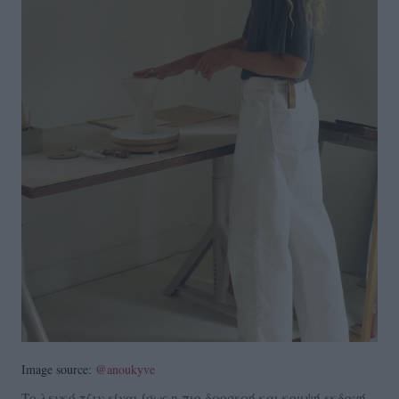
Image source:
@anoukyve
Το λευκό τζιν είναι ίσως η πιο δροσερή και κομψή εκδοχή