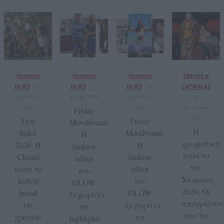
FASHION
FASHION
FASHION
TRENDS &
NEWS
NEWS
NEWS
CATWALKS
05
31
07
Αυγούστου
Ιουλίου 2026
Αυγούστου
03
2026
2026
Αυγούστου
Friday
2026
Lyst
Friday
Moodboard:
Η
Index
Moodboard:
Η
χρωματική
2026: Η
Η
fashion
παλέτα
Chanel
fashion
editor
του
είναι το
editor
του
Χειμώνα
hottest
του
GLOW
2026: Οι
brand
GLOW
ξεχωρίζει
αποχρώσει
της
ξεχωρίζει
τα
που θα
χρονιάς
τα
highlights