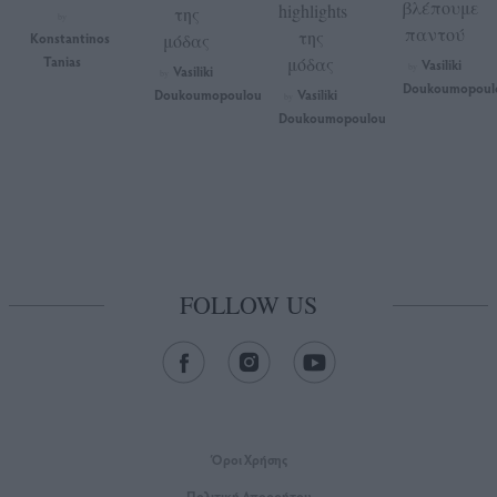
βλέπουμε
highlights
της
by
παντού
της
Konstantinos
μόδας
Tanias
μόδας
Vasiliki
by
Vasiliki
by
Doukoumopoul
Doukoumopoulou
Vasiliki
by
Doukoumopoulou
FOLLOW US
Όροι Xρήσης
Πολιτική Απορρήτου