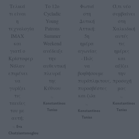
Τελικά
Το 12ο
Φωτιά
Ό,τι νέο
τι είναι
Cycladic
στη
συμβαίνει
η
Young
Δυτική
στη
τεχνολογία
Patrons
Αττική:
Χαλκιδική
IMAX
Summer
5η
αυτές
και
Weekend
ημέρα
τις
γιατί ο
ανέδειξε
αγωνίας
ημέρες
Κρίστοφερ
την
- Πώς
και
Νόλαν
αυθεντική
να
αξίζει
επιμένει
πλευρά
βοηθήσουμε
την
να
της
πυρόπληκτους,
προσοχή
γυρίζει
Κύθνου
πυροσβέστες
μας
τις
και ζώα
by
by
ταινίες
Konstantinos
Konstantinos
by
του με
Tanias
Tanias
Konstantinos
αυτή;
Tanias
Eva
by
Chatziantonoglou