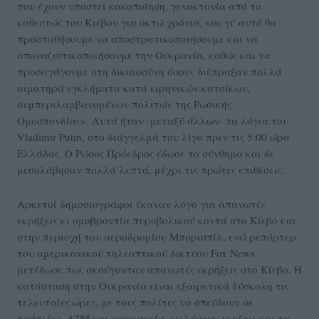
που έχουν υποστεί κακοποίηση, γενοκτονία από το
καθεστώς του Κιέβου για οκτώ χρόνια, και γι' αυτό θα
προσπαθήσουμε να αποστρατικοποιήσουμε και να
αποναζιστικοποιήσουμε την Ουκρανία, καθώς και να
προσαγάγουμε στη δικαιοσύνη όσους διέπραξαν πολλά
αιματηρά εγκλήματα κατά ειρηνικών κατοίκων,
συμπεριλαμβανομένων πολιτών της Ρωσικής
Ομοσπονδίας». Αυτά ήταν -μεταξύ άλλων- τα λόγια του
Vladimir Putin, στο διάγγελμά του λίγο πριν τις 5:00 ώρα
Ελλάδας. Ο Ρώσος Πρόεδρος έδωσε το σύνθημα και δε
μεσολάβησαν πολλά λεπτά, μέχρι τις πρώτες επιθέσεις.
Αρκετοί δημοσιογράφοι έκαναν λόγο για απανωτές
εκρήξεις κι ομοβροντία πυροβολικού κοντά στο Κίεβο και
στην περιοχή του αεροδρομίου Μπορισπίλ, ενώ ρεπόρτερ
του αμερικανικού τηλεοπτικού δικτύου Fox News
μετέδωσε πως ακούγονταν απανωτές εκρήξεις στο Κίεβο. Η
κατάσταση στην Ουκρανία είναι εξαιρετικά δύσκολη τις
τελευταίες ώρες, με τους πολίτες να σπεύδουν σε
τράπεζες, ATM και φαρμακεία, ενώ έχουν γεμίσει και τα