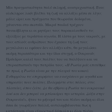
Μία πραγματικότητα πολύ σκληρή, ανατριχιαστική. Ένας
ολόκληρος λαός βλέπει τη ζωή να αλλάζει μέσα σε λίγες
μόλις ώρες και πράγματα που θεωρούσε δεδομένα,
χάνονται στο σκοτάδι. Μικρά παιδιά τρέχουν
πανικόβλητα κι οι μητέρες τους παρακολουθούν τις
εξελίξεις με τεράστια αγωνία. Η λίστα με τους νεκρούς, με
τους απλούς ανθρώπους που έχασαν τη ζωή τους
μεγαλώνει κι εφόσον δεν αλλάξει κάτι, θα μεγαλώσει
ακόμη περισσότερο και την ίδια στιγμή, ο Ουκρανός
Πρόεδρος καλεί τους πολίτες του να παλέψουν και να
υπερασπιστούν την πατρίδα τους. «
Η Ρωσία μάς επιτέθηκε
το πρωί, η Ρωσία είναι με την πλευρά του κακού.
Ενθαρρύνω τις επιχειρήσεις να ενισχύσουν με αγαθά και
υπηρεσίες τους πολίτες. Πολεμήστε στις πόλεις, στις
πλατείες, όπου ζείτε. Δε θα σβήσει η Ρωσία τον ουκρανικό
λαό και δεν μπορεί να μπλοκάρει την ιστορία. Δόξα στην
Ουκρανία!
», ήταν το μήνυμά του και πλέον ακόμη κι όλοι
όσοι δε γνωρίζουν πολλά, αντιλαμβάνονται πως η
κατάσταση είναι εξαιρετικά δύσκολη κι όλοι πλέον