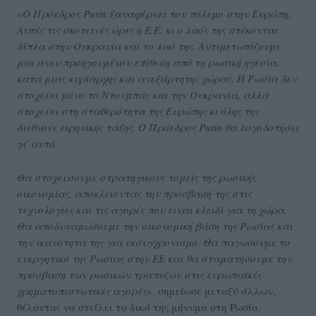
«
Ο Πρόεδρος Putin ξαναφέρνει τον πόλεμο στην Ευρώπη.
Αυτές τις σκοτεινές ώρες η Ε.Ε. κι ο λαός της στέκονται
δίπλα στην Ουκρανία και το λαό της. Αντιμετωπίζουμε
μια άνευ προηγουμένου επίθεση από τη ρωσική ηγεσία,
κατά μιας κυρίαρχης και ανεξάρτητης χώρας. Η Ρωσία δεν
στοχεύει μόνο το Ντονμπάς και την Ουκρανία, αλλά
στοχεύει στη σταθερότητα της Ευρώπης κι όλης της
διεθνούς ειρηνικής τάξης. Ο Πρόεδρος Putin θα λογοδοτήσει
γι' αυτό.
Θα στοχεύσουμε στρατηγικούς τομείς της ρωσικής
οικονομίας, αποκλείοντας την πρόσβασή της στις
τεχνολογίες και τις αγορές που είναι κλειδί για τη χώρα.
Θα αποδυναμώσουμε την οικονομική βάση της Ρωσίας και
την ικανότητά της για εκσυγχρονισμό. Θα παγώσουμε το
ενεργητικό της Ρωσίας στην ΕΕ και θα σταματήσουμε την
πρόσβαση των ρωσικών τραπεζών στις ευρωπαϊκές
χρηματοπιστωτικές αγορές
», σημείωσε μεταξύ άλλων,
θέλοντας να στείλει το δικό της μήνυμα στη Ρωσία.