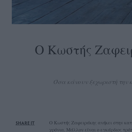
OLLOW
S
Ο Κωστής Ζαφειρ
ABOUT
CONTACT
Όσα κάνουν ξεχωριστή την 
GLOW
NEWSLETTER
ΣΗΜΕΙΑ
ΔΙΑΝΟΜΗΣ
DVERTISE
Ο Κωστής Ζαφειράκης ανήκει στην κατη
SHARE IT
ITEMAP
χρόνια. Μάλλον είναι ο εγκάρδιος τρόπ