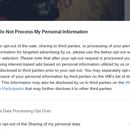
Do Not Process My Personal Information
to opt-out of the sale, sharing to third parties, or processing of your per
formation for targeted advertising by us, please use the below opt-out s
r selection. Please note that after your opt-out request is processed y
eing interest-based ads based on personal information utilized by us or
disclosed to third parties prior to your opt-out. You may separately opt-
losure of your personal information by third parties on the IAB’s list of
. This information may also be disclosed by us to third parties on the
IA
Participants
that may further disclose it to other third parties.
κάνετε όταν ξυπνάτε και το τελευταίο πριν κοιμηθείτε;
l Data Processing Opt Outs
νειρα που είδα, ό,τι θυμάμαι, έστω και μια εικόνα. Το
Νιλς Χόλγκερσον μέχρι φυσικές και μεταφυσικές
o opt-out of the Sharing of my personal data.