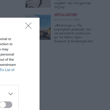
καμβάς της σύγχρονης
τέχνης
ARTS & CULTURE
06 Αυγούστου 2026
«Φτάνουμε;»: Τα
κορυφαία podcasts για
να ακούσετε ανάλογα
με το πόσες ώρες
sonal or
διαρκεί η διαδρομή σας
ection to
ou may
 personal
out of the
 downstream
B’s List of