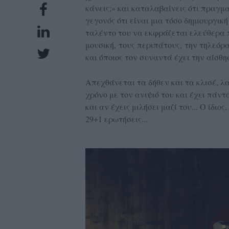
κάνεις;» και καταλαβαίνεις ότι πραγμα
UBSCRIPTIONS
γεγονός ότι είναι μια τόσο δημιουργι
GLOW
ταλέντο του να εκφράζεται ελεύθερα 
IVING
μουσική, τους περιπάτους, την τηλεόρα
0
και όποιος τον συναντά έχει την αίσθη
ρόνια
Απεχθάνεται τα δήθεν και τα κλισέ, λ
χρόνο με τον ανιψιό του και έχει πάν
και αν έχεις μιλήσει μαζί του... Ο ίδι
NEW
29+1 ερωτήσεις...
ISSUE
ροι
ρήσης
ολιτική
πορρήτου