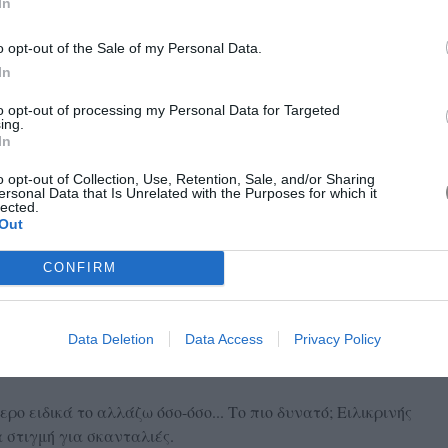
In
τερο στη ζωή σας;
o opt-out of the Sale of my Personal Data.
In
ώς να το αποκτήσει.
to opt-out of processing my Personal Data for Targeted
ing.
ποια είναι;
In
o opt-out of Collection, Use, Retention, Sale, and/or Sharing
χρόνως ή και όχι...
ersonal Data that Is Unrelated with the Purposes for which it
lected.
Out
 αισθανθήκατε την απόλυτη ευτυχία.
CONFIRM
τον Γιώργη.
θα θέλατε να αλλάξετε και ποιο πιστεύετε ότι είναι το
Data Deletion
Data Access
Privacy Policy
ρο ειδικά το αλλάζω όσο-όσο... Το πιο δυνατό; Ειλικρινής
 στιγμή για σκανταλιές.