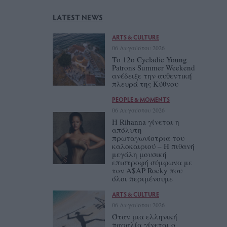
LATEST NEWS
ARTS & CULTURE
06 Αυγούστου 2026
Το 12ο Cycladic Young
Patrons Summer Weekend
ανέδειξε την αυθεντική
πλευρά της Κύθνου
PEOPLE & MOMENTS
06 Αυγούστου 2026
Η Rihanna γίνεται η
απόλυτη
πρωταγωνίστρια του
καλοκαιριού – Η πιθανή
μεγάλη μουσική
επιστροφή σύμφωνα με
τον A$AP Rocky που
όλοι περιμένουμε
ARTS & CULTURE
06 Αυγούστου 2026
Όταν μια ελληνική
παραλία γίνεται ο