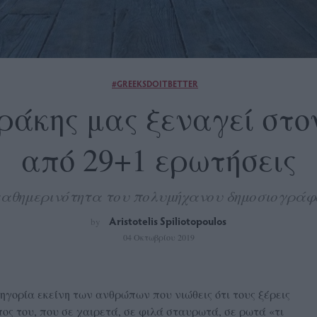
#GREEKSDOITBETTER
άκης μας ξεναγεί στο
από 29+1 ερωτήσεις
καθημερινότητα του πολυμήχανου δημοσιογρά
Aristotelis Spiliotopoulos
by
04 Οκτωβρίου 2019
γορία εκείνη των ανθρώπων που νιώθεις ότι τους ξέρεις
ος του, που σε χαιρετά, σε φιλά σταυρωτά, σε ρωτά «τι