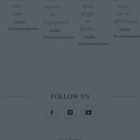
στον
πρωί
τώρα
κάνουν
Dior
μέχρι
και το
να
το
φθινόπωρο
ξεχωρίσετε
Vasiliki
by
βράδυ
Doukoumopoulou
Vasiliki
Vasiliki
by
by
Doukoumopoul
Doukoumopoulou
Vasiliki
by
Doukoumopoulou
FOLLOW US
Όροι Xρήσης