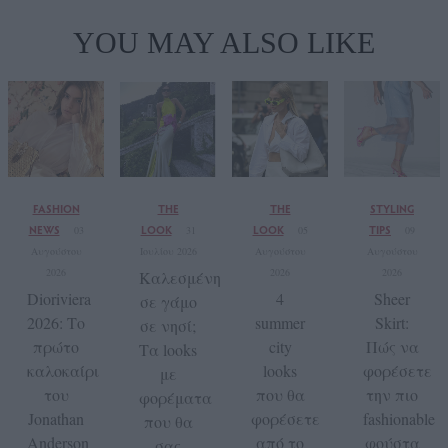
YOU MAY ALSO LIKE
FASHION
THE
THE
STYLING
NEWS
LOOK
LOOK
TIPS
03
31
05
09
Αυγούστου
Ιουλίου 2026
Αυγούστου
Αυγούστου
2026
2026
2026
Καλεσμένη
Dioriviera
4
Sheer
σε γάμο
2026: Το
summer
Skirt:
σε νησί;
πρώτο
city
Πώς να
Τα looks
καλοκαίρι
looks
φορέσετε
με
του
που θα
την πιο
φορέματα
Jonathan
φορέσετε
fashionable
που θα
Anderson
από το
φούστα
σας