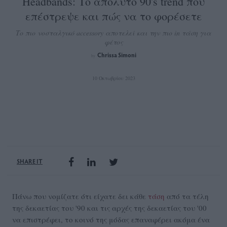
Headbands: Το απόλυτο 90's trend που
επέστρεψε και πώς να το φορέσετε
Το πιο νοσταλγικό accessory αποτελεί και την πιο in τάση για
φέτος
Chrissa Simoni
by
10 Οκτωβρίου 2023
SHARE IT
Πάνω που νομίζατε ότι είχατε δει κάθε
τάση
από τα τέλη
της δεκαετίας του '90 και τις αρχές της δεκαετίας του '00
να επιστρέφει, το κοινό της μόδας επαναφέρει ακόμα ένα