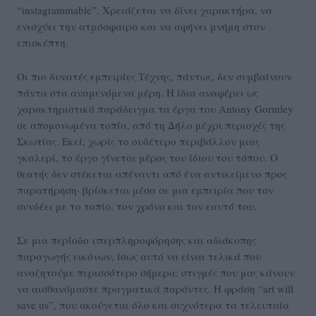
“instagrammable”. Χρειάζεται να δίνει χαρακτήρα, να
ενισχύει την ατμόσφαιρα και να αφήνει μνήμη στον
επισκέπτη.
Οι πιο δυνατές εμπειρίες Τέχνης, πάντως, δεν συμβαίνουν
πάντα στα αναμενόμενα μέρη. Η ίδια αναφέρει ως
χαρακτηριστικό παράδειγμα τα έργα του Antony Gormley
σε απομονωμένα τοπία, από τη Δήλο μέχρι περιοχές της
Σκωτίας. Εκεί, χωρίς το ουδέτερο περιβάλλον μιας
γκαλερί, το έργο γίνεται μέρος του ίδιου του τόπου. Ο
θεατής δεν στέκεται απέναντι από ένα αντικείμενο προς
παρατήρηση· βρίσκεται μέσα σε μια εμπειρία που τον
συνδέει με το τοπίο, τον χρόνο και τον εαυτό του.
Σε μια περίοδο υπερπληροφόρησης και αδιάκοπης
παραγωγής εικόνων, ίσως αυτό να είναι τελικά που
αναζητούμε περισσότερο σήμερα: στιγμές που μας κάνουν
να αισθανόμαστε πραγματικά παρόντες. Η φράση “art will
save us”, που ακούγεται όλο και συχνότερα τα τελευταία