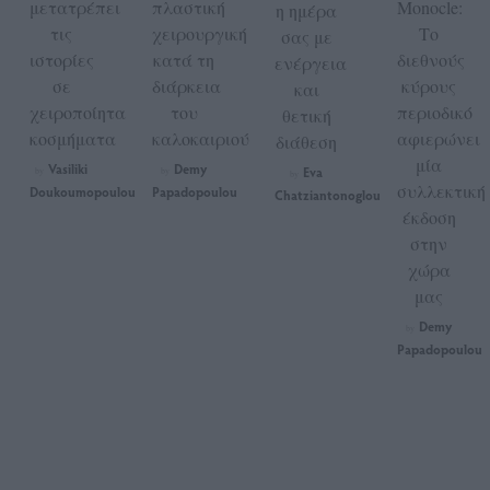
μετατρέπει
πλαστική
Monocle:
η ημέρα
τις
χειρουργική
Το
σας με
ιστορίες
κατά τη
διεθνούς
ενέργεια
σε
διάρκεια
κύρους
και
χειροποίητα
του
περιοδικό
θετική
κοσμήματα
καλοκαιριού
αφιερώνει
διάθεση
μία
Vasiliki
Demy
Eva
by
by
by
συλλεκτική
Doukoumopoulou
Papadopoulou
Chatziantonoglou
έκδοση
στην
χώρα
μας
Demy
by
Papadopoulou