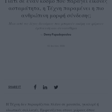
Γιατί σε έναν κόσμο που παράγει εικόνες
ασταμάτητα, η Τέχνη παραμένει η πιο
ανθρώπινη μορφή σύνδεσης;
Μια από τις λίγες δυνάμεις που μπορούν ακόμη να φέρουν
έμπνευση και συναίσθημα
Demy Papadopoulou
by
01 Ιουνίου 2026
SHARE IT
Η Τέχνη δεν περιορίζεται πλέον σε μουσεία, γκαλερί ή
ιδιωτικές συλλογές. Εμφανίζεται στους χώρους όπου