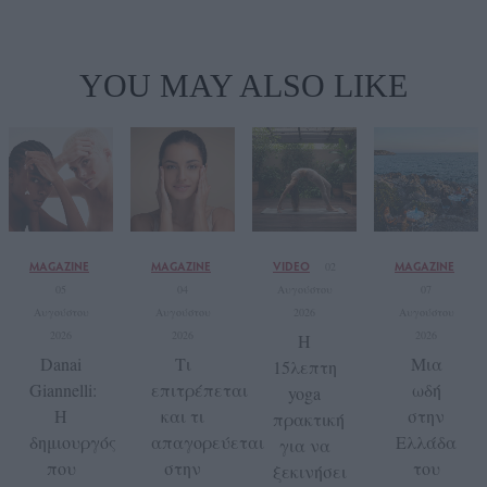
YOU MAY ALSO LIKE
MAGAZINE
MAGAZINE
VIDEO
MAGAZINE
02
05
04
Αυγούστου
07
Αυγούστου
Αυγούστου
2026
Αυγούστου
2026
2026
2026
Η
Danai
Tι
Μια
15λεπτη
Giannelli:
επιτρέπεται
ωδή
yoga
Η
και τι
στην
πρακτική
δημιουργός
απαγορεύεται
Ελλάδα
για να
που
στην
του
ξεκινήσει