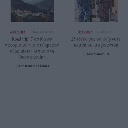
CITY VIBES
THE LOOK
13 Ιανουαρίου 2022
02 Μαΐου 2018
Road trip: 7 απίθανοι
25 ιδέες για να δείχνετε
προορισμοί για αυθημερόν
κομψή σε μία βάφτιση
εξορμήσεις δίπλα στη
Aliki Siamkouri
by
Θεσσαλονίκη
Konstantinos Tanias
by