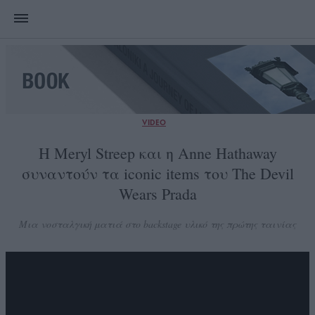
VIDEO
Η Meryl Streep και η Anne Hathaway
συναντούν τα iconic items του The Devil
Wears Prada
Μια νοσταλγική ματιά στο backstage υλικό της πρώτης ταινίας