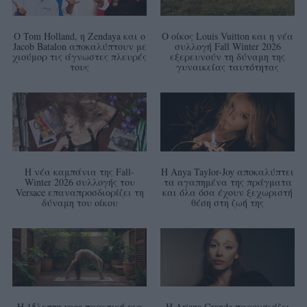
Ο Tom Holland, η Zendaya και ο
Ο οίκος Louis Vuitton και η νέα
Jacob Batalon αποκαλύπτουν με
συλλογή Fall Winter 2026
χιούμορ τις άγνωστες πλευρές
εξερευνούν τη δύναμη της
τους
γυναικείας ταυτότητας
Η νέα καμπάνια της Fall-
Η Anya Taylor-Joy αποκαλύπτει
Winter 2026 συλλογής του
τα αγαπημένα της πράγματα
Versace επαναπροσδιορίζει τη
και όλα όσα έχουν ξεχωριστή
δύναμη του οίκου
θέση στη ζωή της
Η 15λεπτη yoga πρακτική για
Η Ariana Grande παρουσιάζει