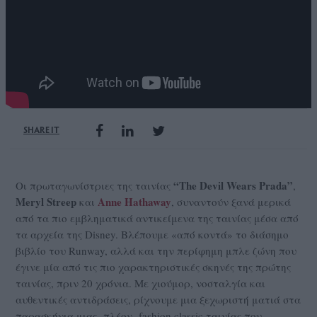
SHARE IT
“The Devil Wears Prada”
Οι πρωταγωνίστριες της ταινίας
,
Meryl Streep
Anne
Hathaway
και
, συναντούν ξανά μερικά
από τα πιο εμβληματικά αντικείμενα της ταινίας μέσα από
τα αρχεία της Disney. Βλέπουμε «από κοντά» το διάσημο
βιβλίο του Runway, αλλά και την περίφημη μπλε ζώνη που
έγινε μία από τις πιο χαρακτηριστικές σκηνές της πρώτης
ταινίας, πριν 20 χρόνια. Με χιούμορ, νοσταλγία και
αυθεντικές αντιδράσεις, ρίχνουμε μια ξεχωριστή ματιά στα
παρασκήνια μιας -πλέον- fashion classic ταινίας που