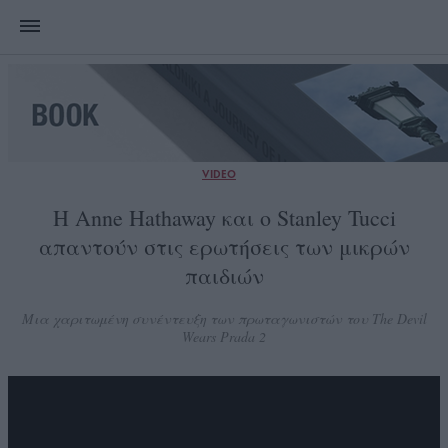
VIDEO
Η Anne Hathaway και ο Stanley Tucci
απαντούν στις ερωτήσεις των μικρών
παιδιών
Μια χαριτωμένη συνέντευξη των πρωταγωνιστών του The Devil
Wears Prada 2