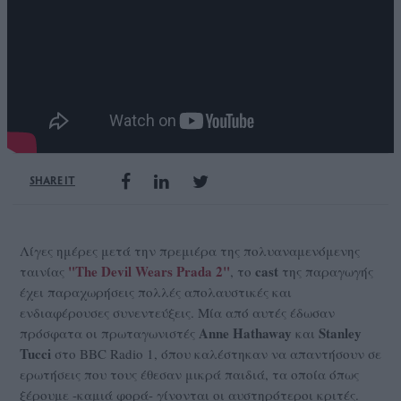
SHARE IT
Λίγες ημέρες μετά την πρεμιέρα της πολυαναμενόμενης
"The Devil Wears Prada 2"
cast
ταινίας
, το
της παραγωγής
έχει παραχωρήσεις πολλές απολαυστικές και
ενδιαφέρουσες συνεντεύξεις. Μία από αυτές έδωσαν
Anne Hathaway
Stanley
πρόσφατα οι πρωταγωνιστές
και
Tucci
στο BBC Radio 1, όπου καλέστηκαν να απαντήσουν σε
ερωτήσεις που τους έθεσαν μικρά παιδιά, τα οποία όπως
ξέρουμε -καμιά φορά- γίνονται οι αυστηρότεροι κριτές.