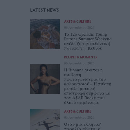
LATEST NEWS
ARTS & CULTURE
06 Αυγούστου 2026
Το 12ο Cycladic Young
Patrons Summer Weekend
ανέδειξε την αυθεντική
πλευρά της Κύθνου
PEOPLE & MOMENTS
06 Αυγούστου 2026
Η Rihanna γίνεται η
απόλυτη
πρωταγωνίστρια του
καλοκαιριού – Η πιθανή
μεγάλη μουσική
επιστροφή σύμφωνα με
τον A$AP Rocky που
όλοι περιμένουμε
ARTS & CULTURE
06 Αυγούστου 2026
Όταν μια ελληνική
παραλία γίνεται ο