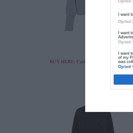
Opted 
I want t
Opted 
I want 
Advertis
Opted 
I want t
of my P
BUY HERE:
Cashmere-blend jumper with 
was col
Opted 