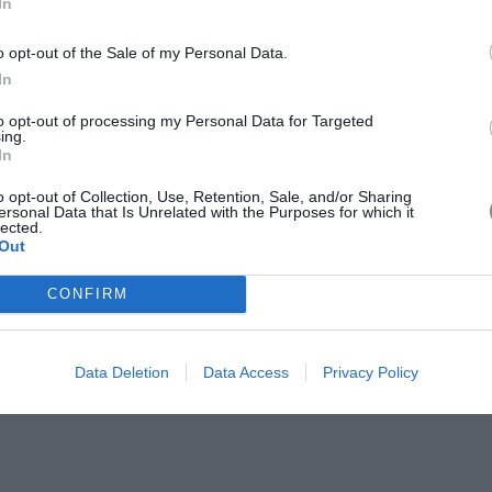
In
o opt-out of the Sale of my Personal Data.
In
to opt-out of processing my Personal Data for Targeted
ing.
In
o opt-out of Collection, Use, Retention, Sale, and/or Sharing
ersonal Data that Is Unrelated with the Purposes for which it
high neck, Max Mara
lected.
Out
CONFIRM
Data Deletion
Data Access
Privacy Policy