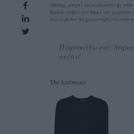
tailoring, μπορεί να συνδυαστεί με wide le
UBSCRIPTIONS
Καθώς ανήκει στα basics του χειμώνα, 
GLOW
συλλογή που θα χαρακτηρίζεται από πο
IVING
0
ρόνια
Παρακάτω σας παρουσιά
σεζόν!
NEW
ISSUE
The knitwears
ροι
ρήσης
ολιτική
πορρήτου