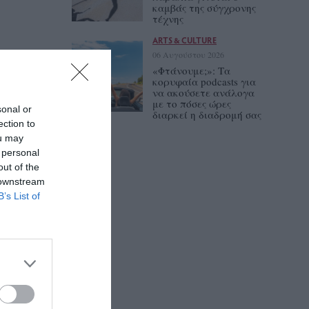
καμβάς της σύγχρονης
τέχνης
ARTS & CULTURE
06 Αυγούστου 2026
«Φτάνουμε;»: Τα
κορυφαία podcasts για
να ακούσετε ανάλογα
με το πόσες ώρες
sonal or
διαρκεί η διαδρομή σας
ection to
ou may
 personal
out of the
 downstream
B’s List of