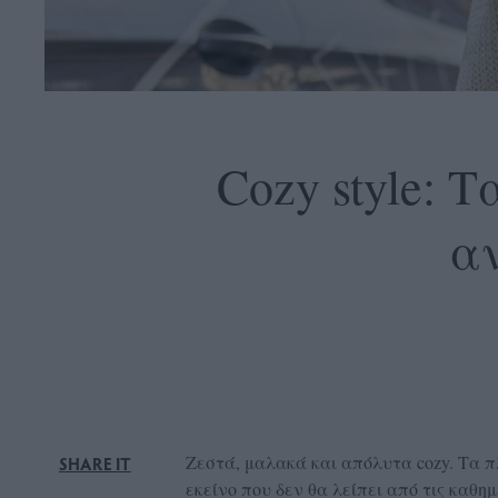
OLLOW
S
Cozy style: 
α
ABOUT
CONTACT
GLOW
NEWSLETTER
ΣΗΜΕΙΑ
ΔΙΑΝΟΜΗΣ
DVERTISE
Ζεστά, μαλακά και απόλυτα cozy. Τα 
SHARE IT
ITEMAP
εκείνο που δεν θα λείπει από τις καθη