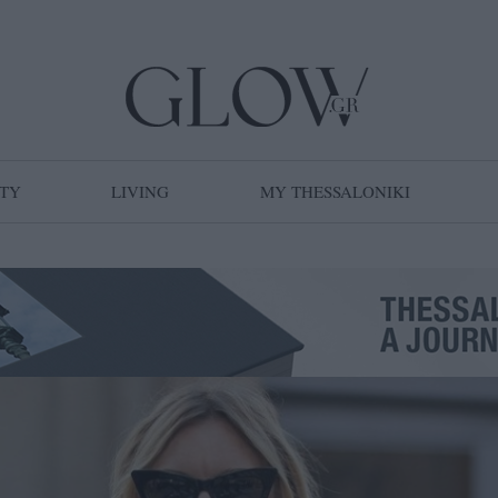
TY
LIVING
MY THESSALONIKI