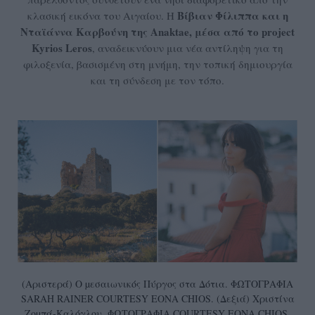
Βίβιαν Φίλιππα και η
κλασική εικόνα του Αιγαίου. Η
Νταϊάννα Καρβούνη της Anaktae
, μέσα από το project
Kyrios Leros
, αναδεικνύουν μια νέα αντίληψη για τη
φιλοξενία, βασισμένη στη μνήμη, την τοπική δημιουργία
και τη σύνδεση με τον τόπο.
(Αριστερά) Ο µεσαιωνικός Πύργος στα Δότια. ΦΩΤΟΓΡΑΦΙΑ
SARAH RAINER COURTESY EONA CHIOS. (Δεξιά) Χριστίνα
Ζοµπά-Καλόγλου. ΦΩΤΟΓΡΑΦΙΑ COURTESY EONA CHIOS.