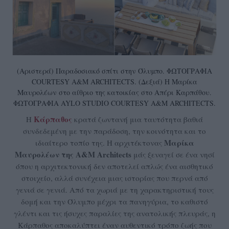
(Αριστερά) Παραδοσιακό σπίτι στην Όλυµπο. ΦΩΤΟΓΡΑΦΙΑ
COURTESY A&M ARCHITECTS. (Δεξιά) Η Μαρίκα
Μαυρολέων στο αίθριο της κατοικίας στο Απέρι Καρπάθου.
ΦΩΤΟΓΡΑΦΙΑ AYLO STUDIO COURTESY A&M ARCHITECTS.
Κάρπαθος
Η
κρατά ζωντανή μια ταυτότητα βαθιά
συνδεδεμένη με την παράδοση, την κοινότητα και το
Μαρίκα
ιδιαίτερο τοπίο της. Η αρχιτέκτονας
Μαυρολέων της A&M Architects
μάς ξεναγεί σε ένα νησί
όπου η αρχιτεκτονική δεν αποτελεί απλώς ένα αισθητικό
στοιχείο, αλλά συνέχεια μιας ιστορίας που περνά από
γενιά σε γενιά. Από τα χωριά με τη χαρακτηριστική τους
δομή και την Όλυμπο μέχρι τα πανηγύρια, το καθιστό
γλέντι και τις ήσυχες παραλίες της ανατολικής πλευράς, η
Κάρπαθος αποκαλύπτει έναν αυθεντικό τρόπο ζωής που