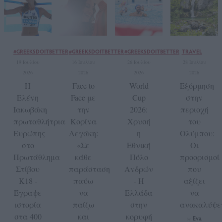
#GREEKSDOITBETTER
#GREEKSDOITBETTER
#GREEKSDOITBETTER
TRAVEL
19 Ιουλίου
16 Ιουλίου
26 Ιουλίου
28 Ιουλίου
2026
2026
2026
2026
Η
Face to
World
Εξόρμηση
Ελένη
Face με
Cup
στην
Ιακωβάκη
την
2026:
περιοχή
πρωταθλήτρια
Κορίνα
Χρυσή
του
Ευρώπης
Λεγάκη:
η
Ολύμπου:
στο
«Σε
Εθνική
Οι
Πρωτάθλημα
κάθε
Πόλο
προορισμοί
Στίβου
παράσταση
Ανδρών
που
Κ18 -
παύω
- Η
αξίζει
Έγραψε
να
Ελλάδα
να
ιστορία
παίζω
στην
ανακαλύψε
στα 400
και
κορυφή
Eva
by