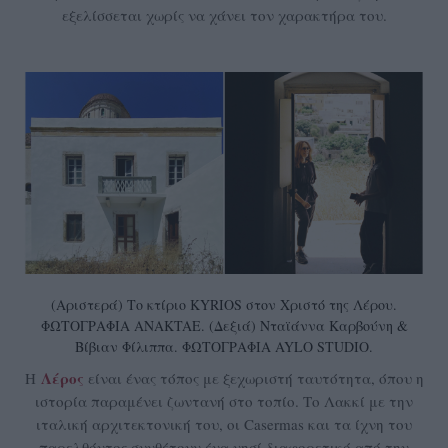
εξελίσσεται χωρίς να χάνει τον χαρακτήρα του.
(Αριστερά) Το κτίριο KYRIOS στον Χριστό της Λέρου.
ΦΩΤΟΓΡΑΦΙΑ ΑNAKTAE. (Δεξιά) Νταϊάννα Καρβούνη &
Βίβιαν Φίλιππα. ΦΩΤΟΓΡΑΦΙΑ AYLO STUDIO.
Λέρος
Η
είναι ένας τόπος με ξεχωριστή ταυτότητα, όπου η
ιστορία παραμένει ζωντανή στο τοπίο. Το Λακκί με την
ιταλική αρχιτεκτονική του, οι Casermas και τα ίχνη του
παρελθόντος συνθέτουν ένα νησί διαφορετικό από την