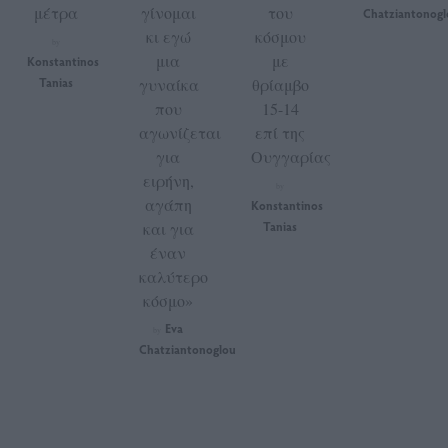
μέτρα
γίνομαι
του
Chatziantonogl
κι εγώ
κόσμου
by
μια
με
Konstantinos
Tanias
γυναίκα
θρίαμβο
που
15-14
αγωνίζεται
επί της
για
Ουγγαρίας
ειρήνη,
by
αγάπη
Konstantinos
και για
Tanias
έναν
καλύτερο
κόσμο»
Eva
by
Chatziantonoglou