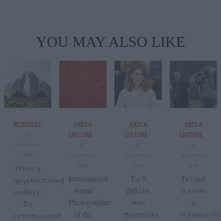
YOU MAY ALSO LIKE
INTERIORS
ARTS &
ARTS &
ARTS &
CULTURE
CULTURE
CULTURE
07
Αυγούστου
08
07
06
2026
Αυγούστου
Αυγούστου
Αυγούστου
2026
2026
2026
Όταν η
International
Τα 9
Τελικά
αρχιτεκτονική
Aerial
βιβλία
τι είναι
ανθίζει:
Photographer
που
η
Τα
of the
προτείνει
τεχνολογία
εντυπωσιακά