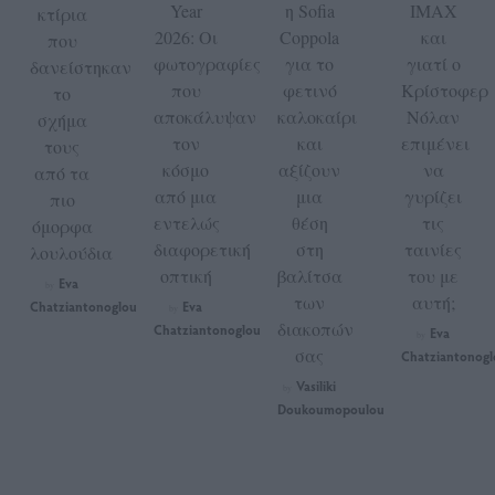
Year
η Sofia
IMAX
κτίρια
2026: Οι
Coppola
και
που
φωτογραφίες
για το
γιατί ο
δανείστηκαν
που
φετινό
Κρίστοφερ
το
αποκάλυψαν
καλοκαίρι
Νόλαν
σχήμα
τον
και
επιμένει
τους
κόσμο
αξίζουν
να
από τα
από μια
μια
γυρίζει
πιο
εντελώς
θέση
τις
όμορφα
διαφορετική
στη
ταινίες
λουλούδια
οπτική
βαλίτσα
του με
Eva
by
των
αυτή;
Chatziantonoglou
Eva
by
διακοπών
Chatziantonoglou
Eva
by
σας
Chatziantonogl
Vasiliki
by
Doukoumopoulou