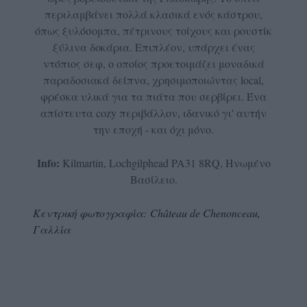
περιλαμβάνει πολλά κλασικά ενός κάστρου,
όπως ξυλόσομπα, πέτρινους τοίχους και ρουστίκ
ξύλινα δοκάρια. Επιπλέον, υπάρχει ένας
ντόπιος σεφ, ο οποίος προετοιμάζει μοναδικά
παραδοσιακά δείπνα, χρησιμοποιώντας local,
φρέσκα υλικά για τα πιάτα που σερβίρει. Ένα
απίστευτα cozy περιβάλλον, ιδανικό γι' αυτήν
την εποχή - και όχι μόνο.
Info:
Kilmartin, Lochgilphead PA31 8RQ, Ηνωμένο
Βασίλειο.
Κεντρική φωτογραφία: Château de Chenonceau,
Γαλλία