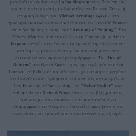
Lorna Simpson
μεγαλύτερη έκθεση της
στην Ευρώπη εδώ
και περισσότερο από μία δεκαετία, στο Palazzo Grassi, η
Michael Armitage
ατομική έκθεση του
έφερνε στο
προσκήνιο κοινωνικοπολιτικά θέματα, ενώ στο Ca’ Pesaro η
“
Anatomy
of
Painting”
Jenny Saville παρουσίαζε την
. Στο
Anish
Palazzo Manfrin, από την άλλη, στο Cannaregio, ο
Kapoor
εστίαζε στις έννοιες του κενού, της ύλης και της
αντίληψης, μέσα σε έναν χώρο που από μόνος του
“Tide of
λειτουργεί σαν σκηνικό μεταμόρφωσης. Το
Returns”
στο Ocean Space, -η πρώην εκκλησία του San
Lorenzo- σε βύθιζε σε αμμόλοφους, χειροποίητες φιγούρες
από κοχύλια και υφάσματα, και ιστορίες αντικειμένων.
“
Helter
Skelter”
Στο Fondazione Prada, επίσης, το
των
Arthur Jafa και Richard Prince έστρεφε το βλέμμα στους
τρόπους με τους οποίους η ποπ κουλτούρα έχει
διαμορφώσει τις Ηνωμένες Πολιτείες, φωτίζοντας τις
αντιφάσεις, τις εμμονές και τις σκοτεινές της πλευρές.