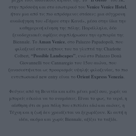
Venice Venice Hotel
στην πρόσοψη και στο εσωτερικό του
,
ήταν μια από τις πιο απρόσμενες στάσεις: μια σύγχρονη
αναδιήγηση του «Γάμου στην Κανά», μέσα στην ίδια την
καθημερινή κίνηση της πόλης. Παράλληλα, δύο
ξενοδοχειακές αφίξεις συμπλήρωσαν την εμπειρία της
Aman Venice
Biennale. Το
, στο Palazzo Papadopoli, που
φιλοξενεί στους κήπους του τα γλυπτά της Charlotte
“
Possible
Landscapes”
Colbert,
, ενώ στο Palazzo Donà
Giovannelli του Cannaregio του 15ου αιώνα, που
ξανασυστήνεται ως προορισμός υψηλής φιλοξενίας, το πιο
Orient
Express
Venezia
εντυπωσιακό new entry είναι το
.
Φεύγεις από τη Βενετία και κάτι μένει μαζί σου, χωρίς να
μπορείς εύκολα να το ονομάσεις. Είναι το φως, το νερό, η
αίσθηση ότι σε μια πόλη που επιπλέει εδώ και αιώνες, η
Τέχνη και η ζωή δεν χρειάζεται να ξεχωρίζουν. Κι αυτή η
ιδέα, ακόμα και χωρίς Biennale, αξίζει το ταξίδι.