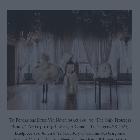
Το Fondazione Dries Van Noten φιλοξενεί το “The Only Protest is
Beauty”. Από αριστερά: Φόρεµα Comme des Garçons SS 2025,
headpiece του Julien d’Ys (Courtesy of Comme des Garçons).
Φόρεµα Christian Lacroix Haute Couture FW 2004, φτερό του