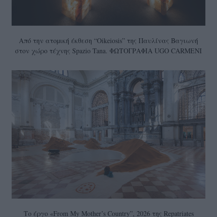
Από την ατοµική έκθεση “Oikeiosis” της Παυλίνας Βαγιωνή
στον χώρο τέχνης Spazio Tana. ΦΩΤΟΓΡΑΦΙΑ UGO CARMENI
Το έργο «From My Mother’s Country”, 2026 της Repatriates