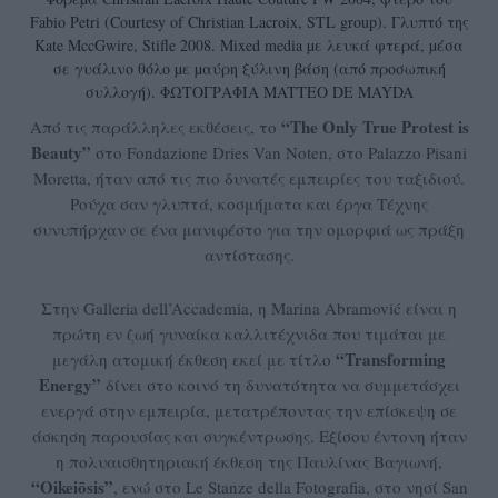
Fabio Petri (Courtesy of Christian Lacroix, STL group). Γλυπτό της
Kate MccGwire, Stifle 2008. Mixed media µε λευκά φτερά, µέσα
σε γυάλινο θόλο µε µαύρη ξύλινη βάση (από προσωπική
συλλογή). ΦΩΤΟΓΡΑΦΙΑ MATTEO DE MAYDA
“
The
Only
True
Protest
is
Από τις παράλληλες εκθέσεις, το
Beauty”
στο Fondazione Dries Van Noten, στο Palazzo Pisani
Moretta, ήταν από τις πιο δυνατές εμπειρίες του ταξιδιού.
Ρούχα σαν γλυπτά, κοσμήματα και έργα Τέχνης
συνυπήρχαν σε ένα μανιφέστο για την ομορφιά ως πράξη
αντίστασης.
Στην Galleria dell’Accademia, η Marina Abramović είναι η
πρώτη εν ζωή γυναίκα καλλιτέχνιδα που τιμάται με
“Transforming
μεγάλη ατομική έκθεση εκεί με τίτλο
Energy”
δίνει στο κοινό τη δυνατότητα να συμμετάσχει
ενεργά στην εμπειρία, μετατρέποντας την επίσκεψη σε
άσκηση παρουσίας και συγκέντρωσης. Εξίσου έντονη ήταν
η πολυαισθητηριακή έκθεση της Παυλίνας Βαγιωνή,
“Oikeiōsis”
, ενώ στο Le Stanze della Fotografia, στο νησί San