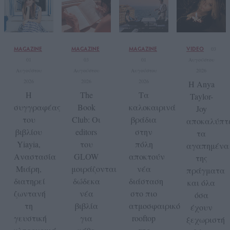
MAGAZINE
MAGAZINE
MAGAZINE
VIDEO
03
01
03
01
Αυγούστου
Αυγούστου
Αυγούστου
Αυγούστου
2026
2026
2026
2026
Η Anya
Η
The
Tα
Taylor-
συγγραφέας
Book
καλοκαιρινά
Joy
του
Club: Οι
βράδια
αποκαλύπτ
βιβλίου
editors
στην
τα
Yiayia,
του
πόλη
αγαπημένα
Αναστασία
GLOW
αποκτούν
της
Μιάρη,
μοιράζονται
νέα
πράγματα
διατηρεί
δώδεκα
διάσταση
και όλα
ζωντανή
νέα
στο πιο
όσα
τη
βιβλία
ατμοσφαιρικό
έχουν
γευστική
για
rooftop
ξεχωριστή