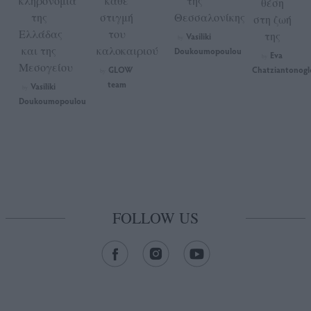
κληρονομιά
κάθε
της
θέση
της
στιγμή
Θεσσαλονίκης
στη ζωή
Ελλάδας
του
της
Vasiliki
by
και της
καλοκαιριού
Doukoumopoulou
Eva
by
Μεσογείου
GLOW
Chatziantonogl
by
team
Vasiliki
by
Doukoumopoulou
FOLLOW US