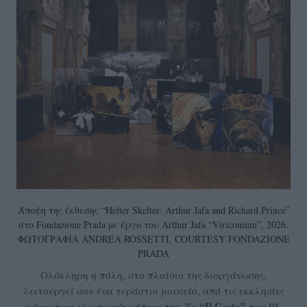
Άποψη της έκθεσης “Helter Skelter: Arthur Jafa and Richard Prince”
στο Fondazione Prada µε έργο του Arthur Jafa “Viriconium”, 2026.
ΦΩΤΟΓΡΑΦΙΑ ANDREA ROSSETTI, COURTESY FONDAZIONE
PRADA
Ολόκληρη η πόλη, στο πλαίσιο της διοργάνωσης,
λειτουργεί σαν ένα τεράστιο μουσείο, από τις εκκλησίες
“Il Gesto”
μέχρι τους ιδιωτικούς κήπους της. Το
του JR,