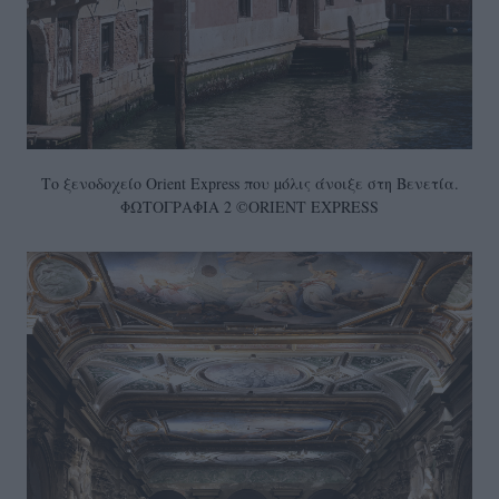
Το ξενοδοχείο Orient Express που µόλις άνοιξε στη Βενετία.
ΦΩΤΟΓΡΑΦΙΑ 2 ©ORIENT EXPRESS