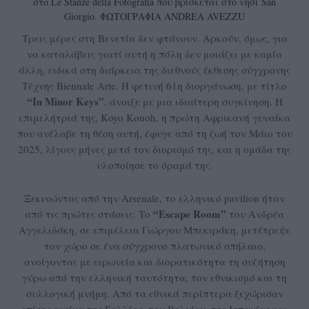
στο Le Stanze della Fotografia που βρίσκεται στο νησί San
Giorgio. ΦΩΤΟΓΡΑΦΙΑ ANDREA AVEZZU
Τρεις μέρες στη Βενετία δεν φτάνουν. Αρκούν, όμως, για
να καταλάβεις γιατί αυτή η πόλη δεν μοιάζει με καμία
άλλη, ειδικά στη διάρκεια της διεθνούς έκθεσης σύγχρονης
Τέχνης Biennale Arte. Η φετινή 61η διοργάνωση, με τίτλο
“In Minor Keys”
, άνοιξε με μια ιδιαίτερη συγκίνηση. Η
επιμελήτριά της, Koyo Kouoh, η πρώτη Αφρικανή γυναίκα
που ανέλαβε τη θέση αυτή, έφυγε από τη ζωή τον Μάιο του
2025, λίγους μήνες μετά τον διορισμό της, και η ομάδα της
υλοποίησε το όραμά της.
Ξεκινώντας από την Arsenale, το ελληνικό pavilion ήταν
“Escape Room”
από τις πρώτες στάσεις. Το
του Ανδρέα
Αγγελιδάκη, σε επιμέλεια Γιώργου Μπεκιράκη, μετέτρεψε
τον χώρο σε ένα σύγχρονο πλατωνικό σπήλαιο,
ανοίγοντας με ειρωνεία και διορατικότητα τη συζήτηση
γύρω από την ελληνική ταυτότητα, τον εθνικισμό και τη
συλλογική μνήμη. Από τα εθνικά περίπτερα ξεχώρισαν